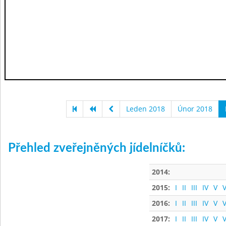
Leden 2018
Únor 2018
Přehled zveřejněných jídelníčků:
2014:
2015:
I
II
III
IV
V
V
2016:
I
II
III
IV
V
V
2017:
I
II
III
IV
V
V