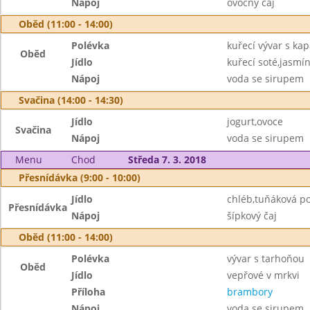
Nápoj
ovocný čaj
Oběd (11:00 - 14:00)
Polévka
kuřecí vývar s ka
Oběd
Jídlo
kuřecí soté,jasmí
Nápoj
voda se sirupem
Svačina (14:00 - 14:30)
Jídlo
jogurt,ovoce
Svačina
Nápoj
voda se sirupem
Menu
Chod
Středa 7. 3. 2018
Přesnídávka (9:00 - 10:00)
Jídlo
chléb,tuňáková p
Přesnídávka
Nápoj
šípkový čaj
Oběd (11:00 - 14:00)
Polévka
vývar s tarhoňou
Oběd
Jídlo
vepřové v mrkvi
Příloha
brambory
Nápoj
voda se sirupem