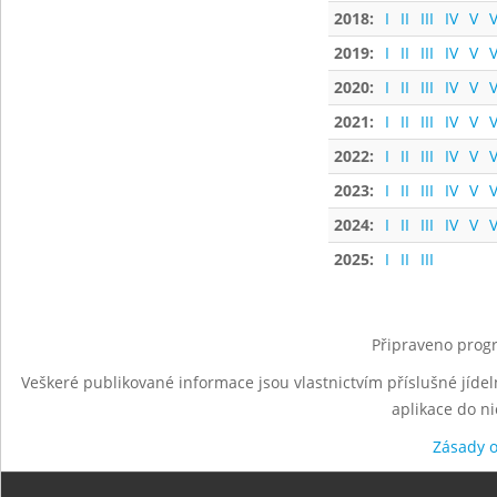
2018:
I
II
III
IV
V
V
2019:
I
II
III
IV
V
V
2020:
I
II
III
IV
V
V
2021:
I
II
III
IV
V
V
2022:
I
II
III
IV
V
V
2023:
I
II
III
IV
V
V
2024:
I
II
III
IV
V
V
2025:
I
II
III
Připraveno progr
Veškeré publikované informace jsou vlastnictvím příslušné jídel
aplikace do n
Zásady 