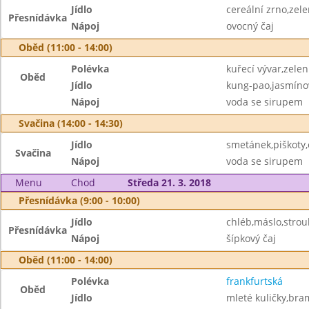
Jídlo
cereální zrno,zel
Přesnídávka
Nápoj
ovocný čaj
Oběd (11:00 - 14:00)
Polévka
kuřecí vývar,zelen
Oběd
Jídlo
kung-pao,jasmíno
Nápoj
voda se sirupem
Svačina (14:00 - 14:30)
Jídlo
smetánek,piškoty
Svačina
Nápoj
voda se sirupem
Menu
Chod
Středa 21. 3. 2018
Přesnídávka (9:00 - 10:00)
Jídlo
chléb,máslo,strou
Přesnídávka
Nápoj
šípkový čaj
Oběd (11:00 - 14:00)
Polévka
frankfurtská
Oběd
Jídlo
mleté kuličky,bra