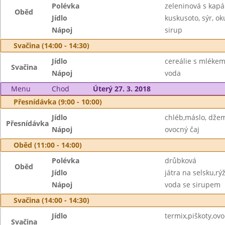
Polévka
zeleninová s kap
Oběd
Jídlo
kuskusoto, sýr, ok
Nápoj
sirup
Svačina (14:00 - 14:30)
Jídlo
cereálie s mlékem
Svačina
Nápoj
voda
Menu
Chod
Úterý 27. 3. 2018
Přesnídávka (9:00 - 10:00)
Jídlo
chléb,máslo, dže
Přesnídávka
Nápoj
ovocný čaj
Oběd (11:00 - 14:00)
Polévka
drůbková
Oběd
Jídlo
játra na selsku,rý
Nápoj
voda se sirupem
Svačina (14:00 - 14:30)
Jídlo
termix,piškoty,ov
Svačina