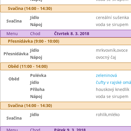
Svačina (14:00 - 14:30)
Jídlo
cereální sušenka
Svačina
Nápoj
voda se sirupem
Menu
Chod
Čtvrtek 8. 3. 2018
Přesnídávka (9:00 - 10:00)
Jídlo
mrkvovník,ovoce
Přesnídávka
Nápoj
ovocný čaj
Oběd (11:00 - 14:00)
Polévka
zeleninová
Oběd
Jídlo
čufty v rajské om
Příloha
houskový knedlík
Nápoj
voda se sirupem
Svačina (14:00 - 14:30)
Jídlo
rohlík,mléko
Svačina
Menu
Chod
Pátek 9. 3. 2018