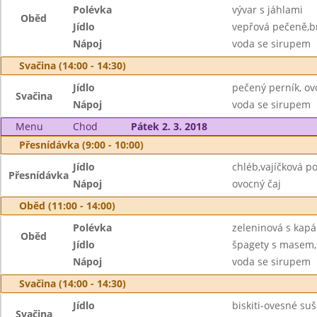
Polévka
vývar s jáhlami
Oběd
Jídlo
vepřová pečeně,b
Nápoj
voda se sirupem
Svačina (14:00 - 14:30)
Jídlo
pečený perník, ov
Svačina
Nápoj
voda se sirupem
Menu
Chod
Pátek 2. 3. 2018
Přesnídávka (9:00 - 10:00)
Jídlo
chléb,vajíčková 
Přesnídávka
Nápoj
ovocný čaj
Oběd (11:00 - 14:00)
Polévka
zeleninová s kap
Oběd
Jídlo
špagety s masem,
Nápoj
voda se sirupem
Svačina (14:00 - 14:30)
Jídlo
biskiti-ovesné su
Svačina