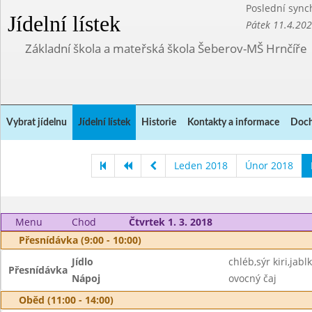
Poslední sync
Jídelní lístek
Pátek 11.4.20
Základní škola a mateřská škola Šeberov-MŠ Hrnčíře
Vybrat jídelnu
Jídelní lístek
Historie
Kontakty a informace
Doch
Leden 2018
Únor 2018
Menu
Chod
Čtvrtek 1. 3. 2018
Přesnídávka (9:00 - 10:00)
Jídlo
chléb,sýr kiri,jabl
Přesnídávka
Nápoj
ovocný čaj
Oběd (11:00 - 14:00)