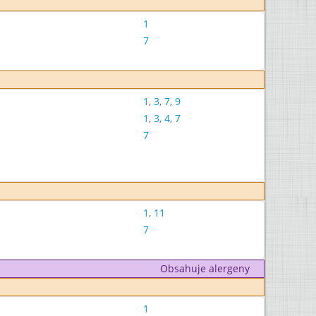
1
7
1
,
3
,
7
,
9
1
,
3
,
4
,
7
7
1
,
11
7
Obsahuje alergeny
1