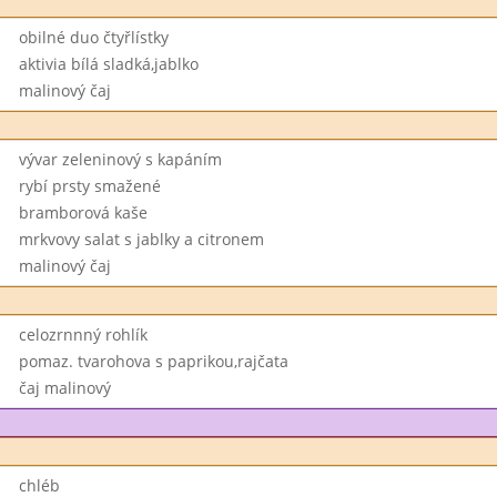
obilné duo čtyřlístky
aktivia bílá sladká,jablko
malinový čaj
vývar zeleninový s kapáním
rybí prsty smažené
bramborová kaše
mrkvovy salat s jablky a citronem
malinový čaj
celozrnnný rohlík
pomaz. tvarohova s paprikou,rajčata
čaj malinový
chléb