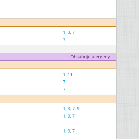
1
,
3
,
7
7
Obsahuje alergeny
1
,
11
7
7
1
,
3
,
7
,
9
1
,
3
,
7
1
,
3
,
7