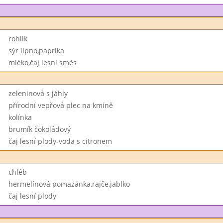
rohlik
sýr lipno,paprika
mléko,čaj lesní směs
zeleninová s jáhly
přírodní vepřová plec na kmíně
kolínka
brumík čokoládový
čaj lesní plody-voda s citronem
chléb
hermelínová pomazánka,rajče,jablko
čaj lesní plody