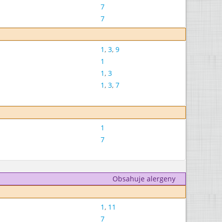
7
7
1
,
3
,
9
1
1
,
3
1
,
3
,
7
1
7
Obsahuje alergeny
1
,
11
7