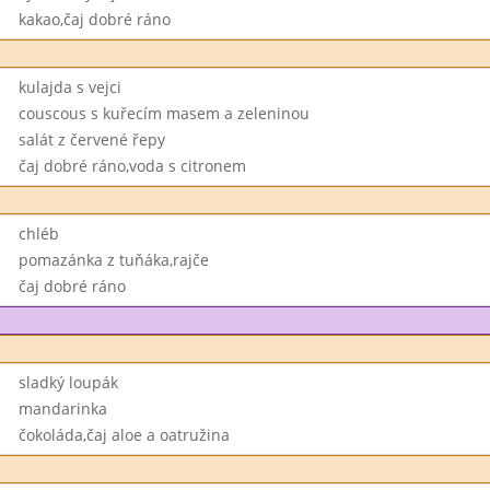
kakao,čaj dobré ráno
kulajda s vejci
couscous s kuřecím masem a zeleninou
salát z červené řepy
čaj dobré ráno,voda s citronem
chléb
pomazánka z tuňáka,rajče
čaj dobré ráno
sladký loupák
mandarinka
čokoláda,čaj aloe a oatružina