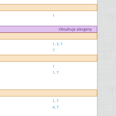
1
Obsahuje alergeny
1
,
3
,
7
7
1
1
,
7
1
,
7
4
,
7