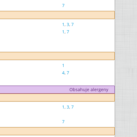
7
1
,
3
,
7
1
,
7
1
4
,
7
Obsahuje alergeny
1
,
3
,
7
7