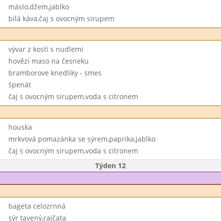
máslo,džem,jablko
bílá káva,čaj s ovocným sirupem
vývar z kostí s nudlemi
hovězí maso na česneku
bramborove knedliky - smes
špenát
čaj s ovocným sirupem,voda s citronem
houska
mrkvová pomazánka se sýrem,paprika,jablko
čaj s ovocným sirupem,voda s citronem
Týden 12
bageta celozrnná
sýr tavený,rajčata