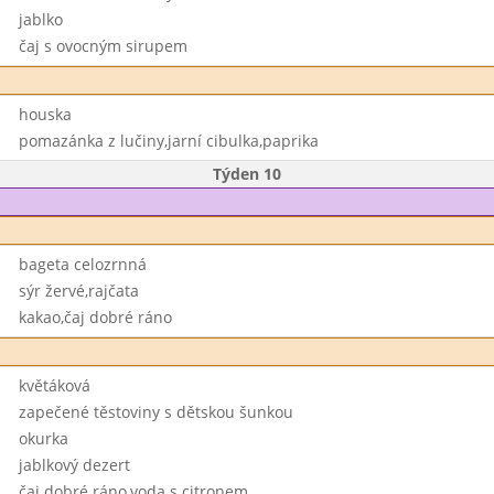
jablko
čaj s ovocným sirupem
houska
pomazánka z lučiny,jarní cibulka,paprika
Týden 10
bageta celozrnná
sýr žervé,rajčata
kakao,čaj dobré ráno
květáková
zapečené těstoviny s dětskou šunkou
okurka
jablkový dezert
čaj dobré ráno,voda s citronem