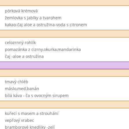
pórková krémová
žemlovka s jablky a tvarohem
kakao-čaj aloe a ostružina-voda s citronem
celozrnný rohlík
pomazánka z cizrny,okurka,mandarinka
čaj -aloe a ostružina
tmavý chléb
máslo,med,banán
bílá káva - ča s ovocným sirupem
kuřecí s masem a strouhání
vepřový vrabec
bramborové knedliky -zelí