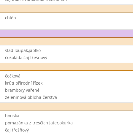
chléb
slad.loupák,jablko
čokoláda,čaj třešnový
čočková
krůtí přírodní řízek
brambory vařené
zeleninová obloha-čerstvá
houska
pomazánka z tresčích jater,okurka
čaj třešňový