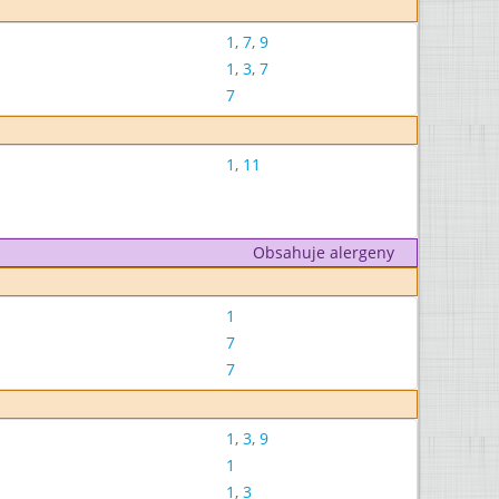
1
,
7
,
9
1
,
3
,
7
7
1
,
11
Obsahuje alergeny
1
7
7
1
,
3
,
9
1
1
,
3