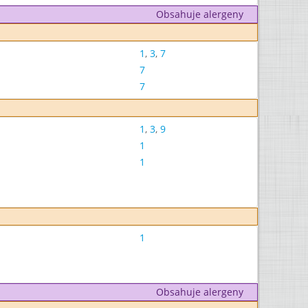
Obsahuje alergeny
1
,
3
,
7
7
7
1
,
3
,
9
1
1
1
Obsahuje alergeny