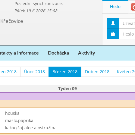
Poslední synchronizace:
Heslo
Pátek 19.6.2026 15:08
 Křečovice
takty a informace
Docházka
Aktivity
den 2018
Únor 2018
Březen 2018
Duben 2018
Květen 2
Týden 09
houska
máslo,paprika
kakao,čaj aloe a ostružina