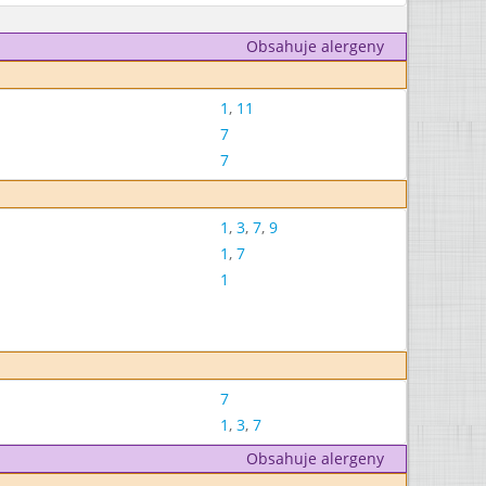
Obsahuje alergeny
1
,
11
7
7
1
,
3
,
7
,
9
1
,
7
1
7
1
,
3
,
7
Obsahuje alergeny