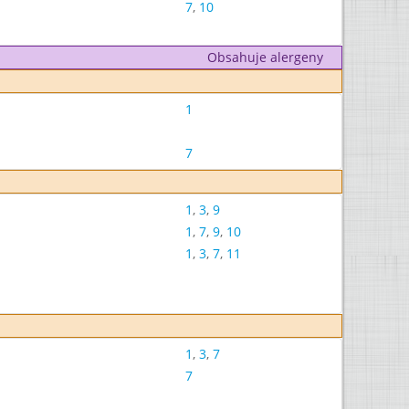
7
,
10
Obsahuje alergeny
1
7
1
,
3
,
9
1
,
7
,
9
,
10
1
,
3
,
7
,
11
1
,
3
,
7
7