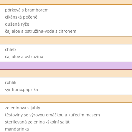
pórková s bramborem
cikánská pečeně
dušená rýže
čaj aloe a ostružina-voda s citronem
chléb
čaj aloe a ostružina
rohlik
sýr lipno,paprika
zeleninová s jáhly
těstoviny se sýrovou omáčkou a kuřecím masem
sterilovaná zelenina -školní salát
mandarinka