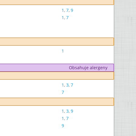
1
,
7
,
9
1
,
7
1
Obsahuje alergeny
1
,
3
,
7
7
1
,
3
,
9
1
,
7
9