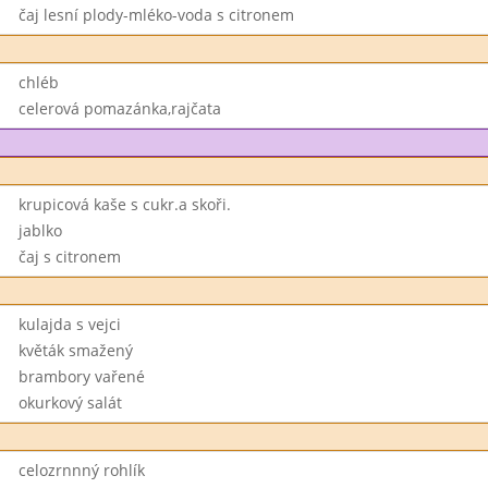
čaj lesní plody-mléko-voda s citronem
chléb
celerová pomazánka,rajčata
krupicová kaše s cukr.a skoři.
jablko
čaj s citronem
kulajda s vejci
květák smažený
brambory vařené
okurkový salát
celozrnnný rohlík