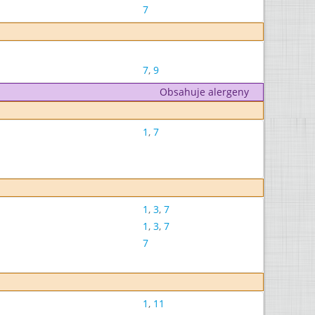
7
7
,
9
Obsahuje alergeny
1
,
7
1
,
3
,
7
1
,
3
,
7
7
1
,
11