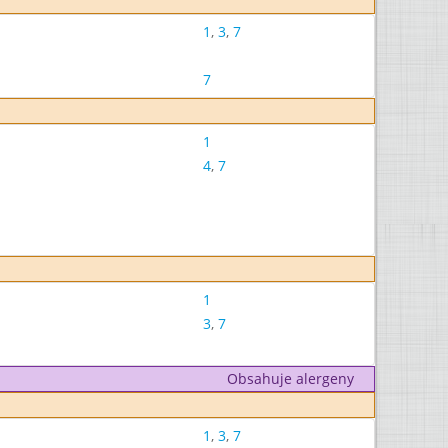
1
,
3
,
7
7
1
4
,
7
1
3
,
7
Obsahuje alergeny
1
,
3
,
7