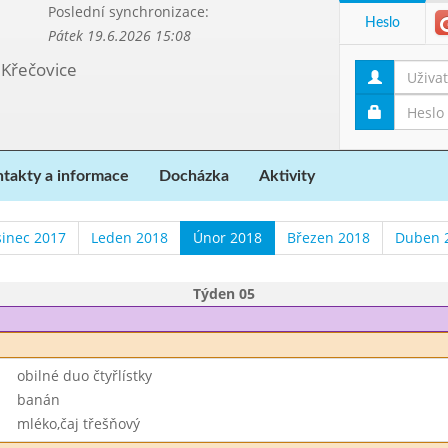
Poslední synchronizace:
Heslo
Pátek 19.6.2026 15:08
 Křečovice
takty a informace
Docházka
Aktivity
sinec 2017
Leden 2018
Únor 2018
Březen 2018
Duben 
Týden 05
obilné duo čtyřlístky
banán
mléko,čaj třešňový