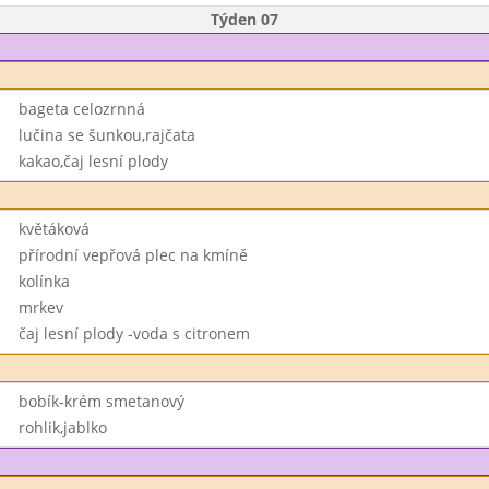
Týden 07
bageta celozrnná
lučina se šunkou,rajčata
kakao,čaj lesní plody
květáková
přírodní vepřová plec na kmíně
kolínka
mrkev
čaj lesní plody -voda s citronem
bobík-krém smetanový
rohlik,jablko