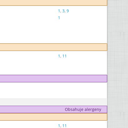
1
,
3
,
9
1
1
,
11
Obsahuje alergeny
1
,
11