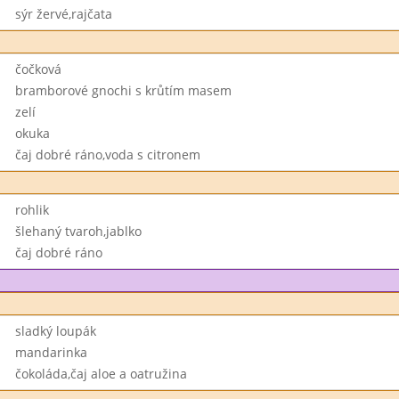
sýr žervé,rajčata
čočková
bramborové gnochi s krůtím masem
zelí
okuka
čaj dobré ráno,voda s citronem
rohlik
šlehaný tvaroh,jablko
čaj dobré ráno
sladký loupák
mandarinka
čokoláda,čaj aloe a oatružina