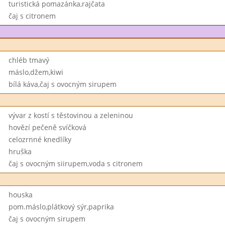
turistická pomazánka,rajčata
čaj s citronem
chléb tmavý
máslo,džem,kiwi
bílá káva,čaj s ovocným sirupem
vývar z kostí s těstovinou a zeleninou
hovězí pečeně svíčková
celozrnné knedlíky
hruška
čaj s ovocným siirupem,voda s citronem
houska
pom.máslo,plátkový sýr,paprika
čaj s ovocným sirupem