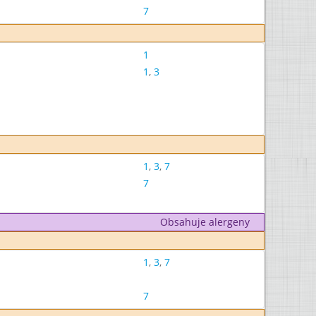
7
1
1
,
3
1
,
3
,
7
7
Obsahuje alergeny
1
,
3
,
7
7