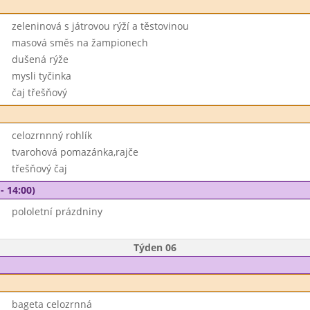
zeleninová s játrovou rýží a těstovinou
masová směs na žampionech
dušená rýže
mysli tyčinka
čaj třešňový
celozrnnný rohlík
tvarohová pomazánka,rajče
třešňový čaj
- 14:00)
pololetní prázdniny
Týden 06
bageta celozrnná