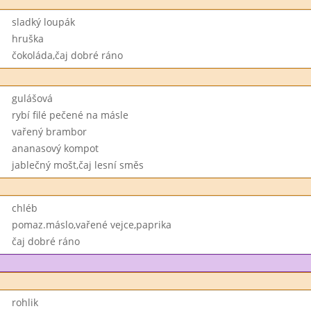
sladký loupák
hruška
čokoláda,čaj dobré ráno
gulášová
rybí filé pečené na másle
vařený brambor
ananasový kompot
jablečný mošt,čaj lesní směs
chléb
pomaz.máslo,vařené vejce,paprika
čaj dobré ráno
rohlik