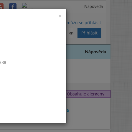
Nápověda
Close
×
Nemůžu se přihlásit
Nápověda
 388
2018
Obsahuje alergeny
7
,
1a
1
,
3