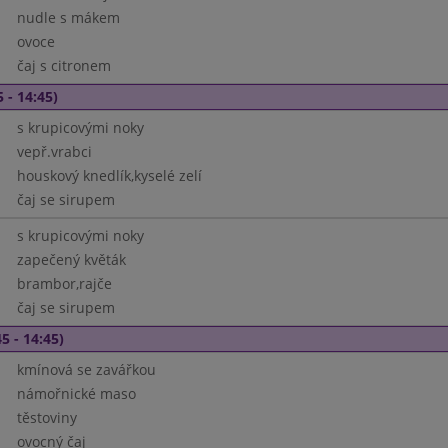
nudle s mákem
ovoce
čaj s citronem
 - 14:45)
s krupicovými noky
vepř.vrabci
houskový knedlík,kyselé zelí
čaj se sirupem
s krupicovými noky
zapečený květák
brambor,rajče
čaj se sirupem
5 - 14:45)
kmínová se zavářkou
námořnické maso
těstoviny
ovocný čaj