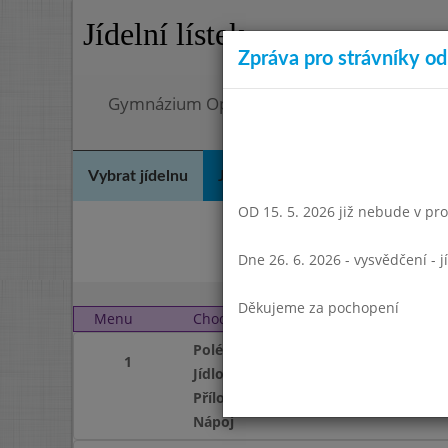
Jídelní lístek
Zpráva pro strávníky od 
Gymnázium Opatov, Praha 4, Konstantinov
Vybrat jídelnu
Jídelní lístek
Historie
Kon
OD 15. 5. 2026 již nebude v prov
Pro
Dne 26. 6. 2026 - vysvědčení - 
Děkujeme za pochopení
Menu
Chod
Čtvrtek 1. 2. 2018 (11:4
Polévka
1
Jídlo
Příloha
Nápoj