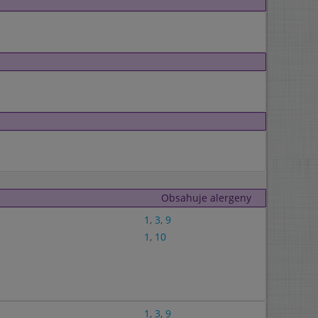
Obsahuje alergeny
1
,
3
,
9
1
,
10
1
,
3
,
9