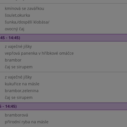
kmínová se zavářkou
šoulet,okurka
šunka,/dospělí klobása/
ovocný čaj
45 - 14:45)
z vaječné jíšky
vepřová panenka v hříbkové omáčce
brambor
čaj se sirupem
z vaječné jíšky
kukuřice na másle
brambor,zelenina
čaj se sirupem
5 - 14:45)
bramborová
přírodní ryba na másle