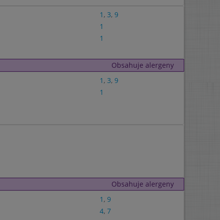
1
,
3
,
9
1
1
Obsahuje alergeny
1
,
3
,
9
1
Obsahuje alergeny
1
,
9
4
,
7