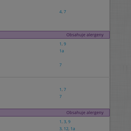
4
,
7
Obsahuje alergeny
1
,
9
1a
7
1
,
7
7
Obsahuje alergeny
1
,
3
,
9
3
,
12
,
1a