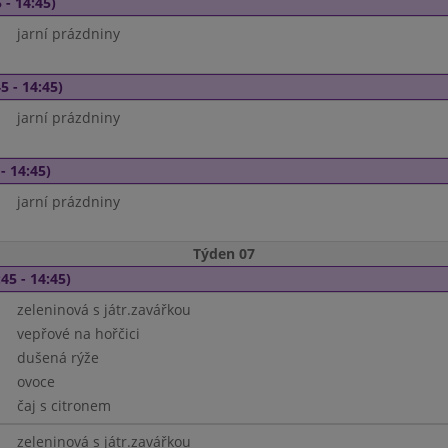
 - 14:45)
jarní prázdniny
5 - 14:45)
jarní prázdniny
- 14:45)
jarní prázdniny
Týden 07
45 - 14:45)
zeleninová s játr.zavářkou
vepřové na hořčici
dušená rýže
ovoce
čaj s citronem
zeleninová s játr.zavářkou