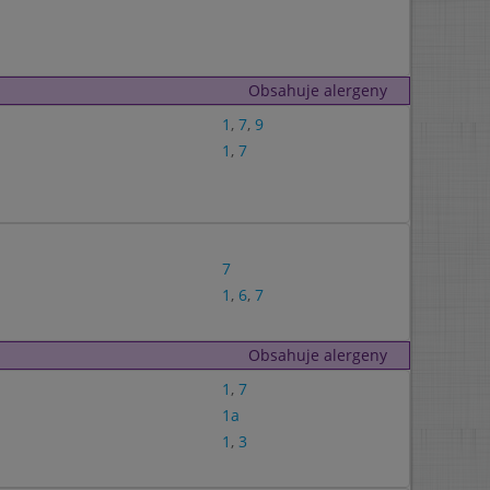
Obsahuje alergeny
1
,
7
,
9
1
,
7
7
1
,
6
,
7
Obsahuje alergeny
1
,
7
1a
1
,
3