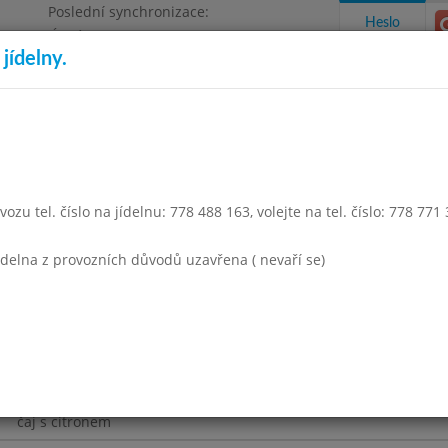
Poslední synchronizace:
Heslo
Úterý 4.8.2026 12:59
jídelny.
Omezení objednávek
a 1500
takty a informace
Docházka
Aktivity
ozu tel. číslo na jídelnu: 778 488 163, volejte na tel. číslo: 778 771
sinec 2017
Leden 2018
Únor 2018
Březen 2018
Duben 
jídelna z provozních důvodů uzavřena ( nevaří se)
Týden 05
5 - 14:45)
krupicová s vejci
vepřová na paprice
těstoviny
čaj s citronem