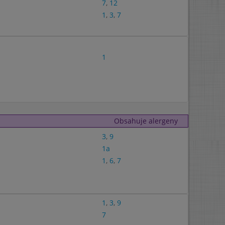
7
,
12
1
,
3
,
7
1
Obsahuje alergeny
3
,
9
1a
1
,
6
,
7
1
,
3
,
9
7