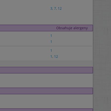
3
,
7
,
12
Obsahuje alergeny
1
1
1
1
,
12