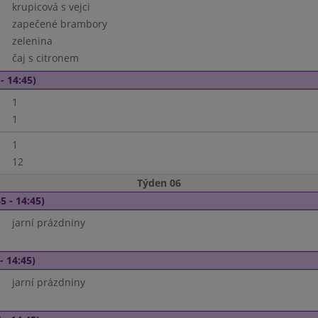
krupicová s vejci
zapečené brambory
zelenina
čaj s citronem
- 14:45)
1
1
1
12
Týden 06
5 - 14:45)
jarní prázdniny
- 14:45)
jarní prázdniny