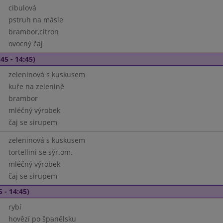
cibulová
pstruh na másle
brambor,citron
ovocný čaj
45 - 14:45)
zeleninová s kuskusem
kuře na zelenině
brambor
mléčný výrobek
čaj se sirupem
zeleninová s kuskusem
tortellini se sýr.om.
mléčný výrobek
čaj se sirupem
5 - 14:45)
rybí
hovězí po španělsku