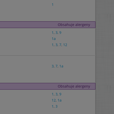
1
Obsahuje alergeny
1
,
3
,
9
1a
1
,
3
,
7
,
12
3
,
7
,
1a
Obsahuje alergeny
1
,
3
,
9
12
,
1a
1
,
3