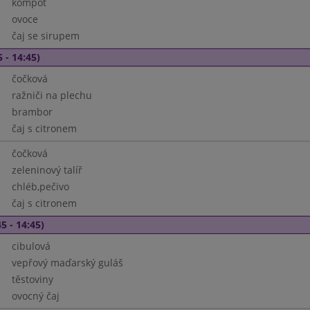
kompot
ovoce
čaj se sirupem
 - 14:45)
čočková
ražniči na plechu
brambor
čaj s citronem
čočková
zeleninový talíř
chléb,pečivo
čaj s citronem
5 - 14:45)
cibulová
vepřový maďarský guláš
těstoviny
ovocný čaj