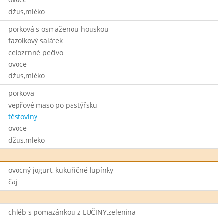
džus,mléko
porková s osmaženou houskou
fazolkový salátek
celozrnné pečivo
ovoce
džus,mléko
porkova
vepřové maso po pastýřsku
těstoviny
ovoce
džus,mléko
ovocný jogurt, kukuřičné lupínky
čaj
chléb s pomazánkou z LUČINY,zelenina