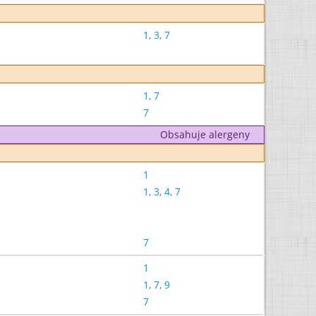
1
,
3
,
7
1
,
7
7
Obsahuje alergeny
1
1
,
3
,
4
,
7
7
1
1
,
7
,
9
7