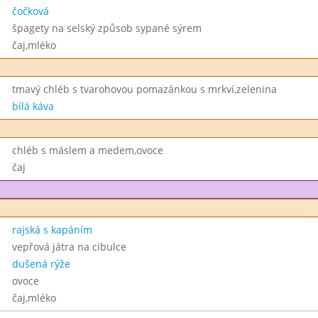
čočková
špagety na selský způsob sypané sýrem
čaj,mléko
tmavý chléb s tvarohovou pomazánkou s mrkví,zelenina
bílá káva
chléb s máslem a medem,ovoce
čaj
rajská s kapáním
vepřová játra na cibulce
dušená rýže
ovoce
čaj,mléko