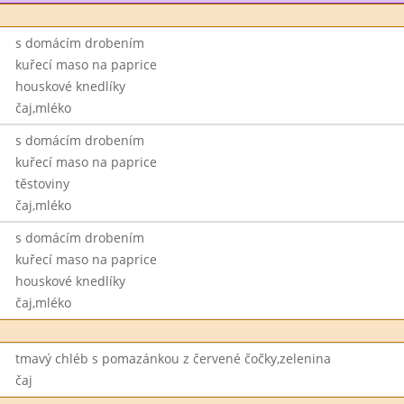
s domácím drobením
kuřecí maso na paprice
houskové knedlíky
čaj,mléko
s domácím drobením
kuřecí maso na paprice
těstoviny
čaj,mléko
s domácím drobením
kuřecí maso na paprice
houskové knedlíky
čaj,mléko
tmavý chléb s pomazánkou z červené čočky,zelenina
čaj