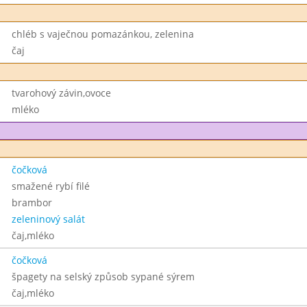
chléb s vaječnou pomazánkou, zelenina
čaj
tvarohový závin,ovoce
mléko
čočková
smažené rybí filé
brambor
zeleninový salát
čaj,mléko
čočková
špagety na selský způsob sypané sýrem
čaj,mléko