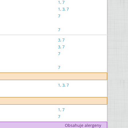
1
,
7
1
,
3
,
7
7
7
3
,
7
3
,
7
7
7
1
,
3
,
7
1
,
7
7
Obsahuje alergeny