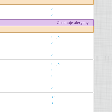
7
7
Obsahuje alergeny
1
,
3
,
9
7
7
1
,
3
,
9
1
,
3
1
7
3
,
9
3