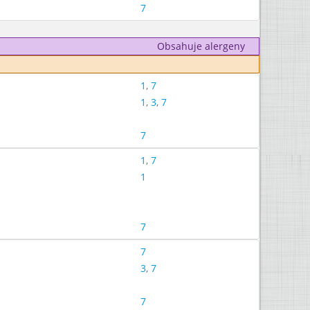
7
Obsahuje alergeny
1
,
7
1
,
3
,
7
7
1
,
7
1
7
7
3
,
7
7