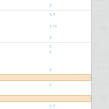
7
1
,
7
1
,
11
7
7
7
7
7
1
,
7