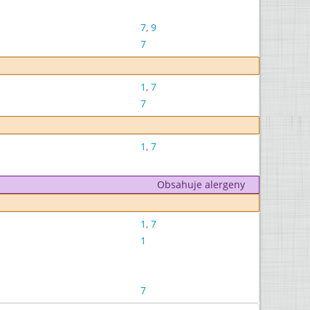
7
,
9
7
1
,
7
7
1
,
7
Obsahuje alergeny
1
,
7
1
7