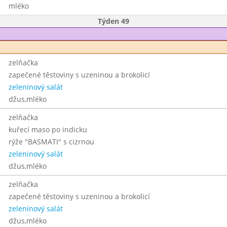
mléko
Týden 49
zelňačka
zapečené těstoviny s uzeninou a brokolicí
zeleninový salát
džus,mléko
zelňačka
kuřecí maso po indicku
rýže "BASMATI" s cizrnou
zeleninový salát
džus,mléko
zelňačka
zapečené těstoviny s uzeninou a brokolicí
zeleninový salát
džus,mléko