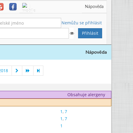
Nápověda
Nemůžu se přihlásit
Nápověda
2018
Obsahuje alergeny
1
,
7
1
,
7
1