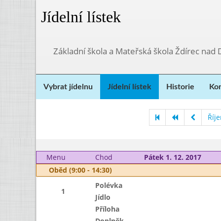
Jídelní lístek
Základní škola a Mateřská škola Ždírec nad
Vybrat jídelnu
Jídelní lístek
Historie
Kon
Říj
Menu
Chod
Pátek 1. 12. 2017
Oběd (9:00 - 14:30)
Polévka
1
Jídlo
Příloha
Doplněk