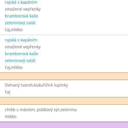
rajská s kapáním
smažené vepřenky
bramborová kaše
zeleninový salát
čaj,mléko
rajská s kapáním
smažené vepřenky
bramborová kaše
zeleninový salát
čaj,mléko
šlehaný tvaroh,kukuřičné lupínky
čaj
chléb s máslem, plátkový sýr,zelenina
mléko