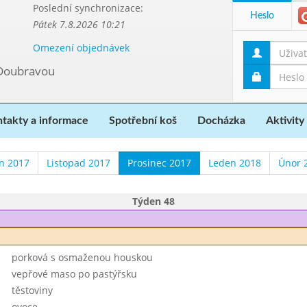
Poslední synchronizace:
Heslo
Pátek 7.8.2026 10:21
Omezení objednávek
 Doubravou
takty a informace
Spotřební koš
Docházka
Aktivity
en 2017
Listopad 2017
Prosinec 2017
Leden 2018
Únor 
Týden 48
porková s osmaženou houskou
vepřové maso po pastýřsku
těstoviny
ovoce