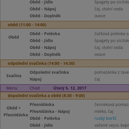
Oběd - Jídlo
špagety po sicil
Oběd - Nápoj
čaj, stolní voda
Oběd - Doplněk
ovoce
oběd (11:00 - 14:00)
Oběd - Polévka
čočková polévka s
Oběd
Oběd - Jídlo
špagety po sicil
Oběd - Nápoj
čaj, stolní voda
Oběd - Doplněk
ovoce
odpolední svačinka (14:00 - 14:30)
Odpolední svačinka
pomazánka z taven
Svačina
Nápoj
čaj
Menu
Chod
Úterý 5. 12. 2017
dopolední svačinka a oběd (8:30 - 9:00)
Přesnídávka
česneková pomazán
Oběd +
Přesnídávka - Nápoj
mléko, čaj
Přesnídávka
Oběd - Polévka
ruský boršč
Oběd - Jídlo
vařené vejce, ko