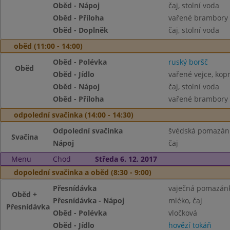
Oběd - Nápoj
čaj, stolní voda
Oběd - Příloha
vařené brambory
Oběd - Doplněk
čaj, stolní voda
oběd (11:00 - 14:00)
Oběd - Polévka
ruský boršč
Oběd
Oběd - Jídlo
vařené vejce, ko
Oběd - Nápoj
čaj, stolní voda
Oběd - Příloha
vařené brambory
odpolední svačinka (14:00 - 14:30)
Odpolední svačinka
švédská pomazánk
Svačina
Nápoj
čaj
Menu
Chod
Středa 6. 12. 2017
dopolední svačinka a oběd (8:30 - 9:00)
Přesnídávka
vaječná pomazánk
Oběd +
Přesnídávka - Nápoj
mléko, čaj
Přesnídávka
Oběd - Polévka
vločková
Oběd - Jídlo
hovězí tokáň