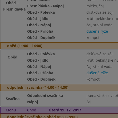
Oběd +
Přesnídávka - Nápoj
mléko, čaj
Přesnídávka
Oběd - Polévka
dršťková ze sóji
Oběd - Jídlo
krůtí pekinské nu
Oběd - Nápoj
čaj, stolní voda
Oběd - Příloha
dušená rýže
Oběd - Doplněk
kompot
oběd (11:00 - 14:00)
Oběd - Polévka
dršťková ze sóji
Oběd
Oběd - Jídlo
krůtí pekingské n
Oběd - Nápoj
čaj, stolní voda
Oběd - Příloha
dušená rýže
Oběd - Doplněk
kompot
odpolední svačinka (14:00 - 14:30)
Odpolední svačinka
pomazánka z vepř
Svačina
Nápoj
čaj
Menu
Chod
Úterý 19. 12. 2017
dopolední svačinka a oběd (8:30 - 9:00)