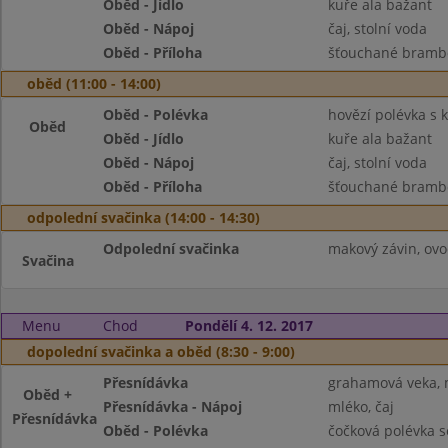
Oběd - Jídlo
kuře ala bažant
Oběd - Nápoj
čaj, stolní voda
Oběd - Příloha
šťouchané brambo
oběd (11:00 - 14:00)
Oběd - Polévka
hovězí polévka s
Oběd
Oběd - Jídlo
kuře ala bažant
Oběd - Nápoj
čaj, stolní voda
Oběd - Příloha
šťouchané brambo
odpolední svačinka (14:00 - 14:30)
Odpolední svačinka
makový závin, ovoc
Svačina
Menu
Chod
Pondělí 4. 12. 2017
dopolední svačinka a oběd (8:30 - 9:00)
Přesnídávka
grahamová veka, 
Oběd +
Přesnídávka - Nápoj
mléko, čaj
Přesnídávka
Oběd - Polévka
čočková polévka s