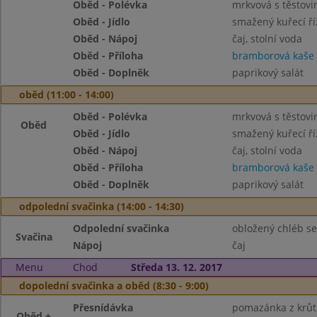
Oběd - Polévka
mrkvová s těstovi
Oběd - Jídlo
smažený kuřecí ří
Oběd - Nápoj
čaj, stolní voda
Oběd - Příloha
bramborová kaše
Oběd - Doplněk
paprikový salát
oběd (11:00 - 14:00)
Oběd - Polévka
mrkvová s těstovi
Oběd
Oběd - Jídlo
smažený kuřecí ří
Oběd - Nápoj
čaj, stolní voda
Oběd - Příloha
bramborová kaše
Oběd - Doplněk
paprikový salát
odpolední svačinka (14:00 - 14:30)
Odpolední svačinka
obložený chléb s
Svačina
Nápoj
čaj
Menu
Chod
Středa 13. 12. 2017
dopolední svačinka a oběd (8:30 - 9:00)
Přesnídávka
pomazánka z krůtí
Oběd +