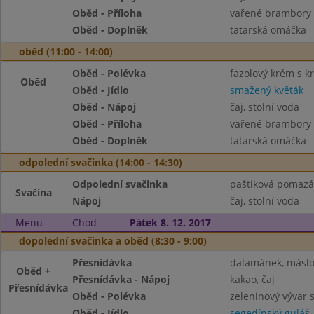
Oběd - Příloha
vařené brambory 
Oběd - Doplněk
tatarská omáčka
oběd (11:00 - 14:00)
Oběd - Polévka
fazolový krém s k
Oběd
Oběd - Jídlo
smažený květák
Oběd - Nápoj
čaj, stolní voda
Oběd - Příloha
vařené brambory 
Oběd - Doplněk
tatarská omáčka
odpolední svačinka (14:00 - 14:30)
Odpolední svačinka
paštiková pomazán
Svačina
Nápoj
čaj, stolní voda
Menu
Chod
Pátek 8. 12. 2017
dopolední svačinka a oběd (8:30 - 9:00)
Přesnídávka
dalamánek, máslo
Oběd +
Přesnídávka - Nápoj
kakao, čaj
Přesnídávka
Oběd - Polévka
zeleninový vývar 
Oběd - Jídlo
segedínský guláš