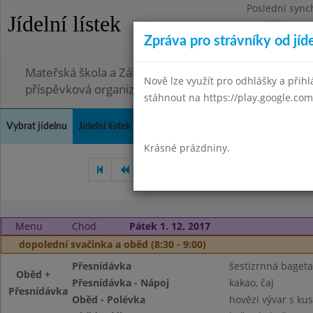
Poslední sync
Jídelní lístek
Pondělí 3.8.20
Zpráva pro strávníky od jíd
Omezení obje
Mateřská škola a Základní škola, Ostopovice, okres B
Nově lze využít pro odhlášky a přihlá
příspěvková organizace
stáhnout na https://play.google.com
Vybrat jídelnu
Jídelní lístek
Historie
Kontakty a informace
Doch
Krásné prázdniny.
Říjen 2017
Listopad 2017
Menu
Chod
Pátek 1. 12. 2017
dopolední svačinka a oběd (8:30 - 9:00)
Přesnídávka
šestizrnná baget
Oběd +
Přesnídávka - Nápoj
kakao, čaj
Přesnídávka
Oběd - Polévka
hovězí vývar s k