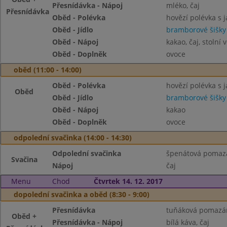
Přesnídávka - Nápoj
mléko, čaj
Přesnídávka
Oběd - Polévka
hovězí polévka s j
Oběd - Jídlo
bramborové šišk
Oběd - Nápoj
kakao, čaj, stolní 
Oběd - Doplněk
ovoce
oběd (11:00 - 14:00)
Oběd - Polévka
hovězí polévka s j
Oběd
Oběd - Jídlo
bramborové šišk
Oběd - Nápoj
kakao
Oběd - Doplněk
ovoce
odpolední svačinka (14:00 - 14:30)
Odpolední svačinka
špenátová pomazán
Svačina
Nápoj
čaj
Menu
Chod
Čtvrtek 14. 12. 2017
dopolední svačinka a oběd (8:30 - 9:00)
Přesnídávka
tuňáková pomazánk
Oběd +
Přesnídávka - Nápoj
bílá káva, čaj