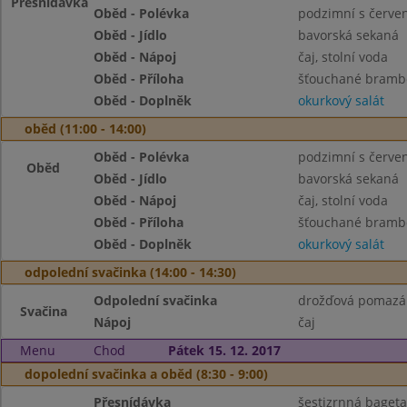
Přesnídávka
Oběd - Polévka
podzimní s červe
Oběd - Jídlo
bavorská sekaná
Oběd - Nápoj
čaj, stolní voda
Oběd - Příloha
šťouchané brambo
Oběd - Doplněk
okurkový salát
oběd (11:00 - 14:00)
Oběd - Polévka
podzimní s červe
Oběd
Oběd - Jídlo
bavorská sekaná
Oběd - Nápoj
čaj, stolní voda
Oběd - Příloha
šťouchané brambo
Oběd - Doplněk
okurkový salát
odpolední svačinka (14:00 - 14:30)
Odpolední svačinka
drožďová pomazán
Svačina
Nápoj
čaj
Menu
Chod
Pátek 15. 12. 2017
dopolední svačinka a oběd (8:30 - 9:00)
Přesnídávka
šestizrnná bageta