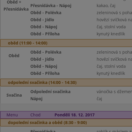
Oběd +
Přesnídávka - Nápoj
kakao, čaj
Přesnídávka
Oběd - Polévka
zeleninová s poh
Oběd - Jídlo
hovězí svíčková 
Oběd - Nápoj
čaj, stolní voda
Oběd - Příloha
kynutý knedlík
oběd (11:00 - 14:00)
Oběd - Polévka
zeleninová s poh
Oběd
Oběd - Jídlo
hovězí svíčková 
Oběd - Nápoj
čaj, stolní voda
Oběd - Příloha
kynutý knedlík
odpolední svačinka (14:00 - 14:30)
Odpolední svačinka
vánočka s džemem
Svačina
Nápoj
čaj
Menu
Chod
Pondělí 18. 12. 2017
dopolední svačinka a oběd (8:30 - 9:00)
Přesnídávka
rohlík s máslem 