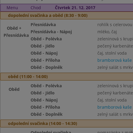
Menu
Chod
Čtvrtek 21. 12. 2017
dopolední svačinka a oběd (8:30 - 9:00)
Přesnídávka
rohlík s celerov
Oběd +
Přesnídávka - Nápoj
mléko, čaj
Přesnídávka
Oběd - Polévka
zeleninová s krup
Oběd - Jídlo
pečený karbenáte
Oběd - Nápoj
čaj, stolní voda
Oběd - Příloha
bramborová kaše
Oběd - Doplněk
zelný salát s mrkv
oběd (11:00 - 14:00)
Oběd - Polévka
zeleninová s krup
Oběd
Oběd - Jídlo
pečený karbenáte
Oběd - Nápoj
čaj, stolní voda
Oběd - Příloha
bramborová kaše
Oběd - Doplněk
zelný salát s mrkv
odpolední svačinka (14:00 - 14:30)
Odpolední svačinka
pomazánka z makre