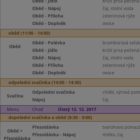
Oběd - Jídlo
krůtí prsa pečená
Oběd - Nápoj
čaj, stolní voda
Oběd - Příloha
zeleninová rýže
Oběd - Doplněk
ovoce
oběd (11:00 - 14:00)
Oběd - Polévka
bramborová selsk
Oběd
Oběd - Jídlo
krůtí prsa pečená
Oběd - Nápoj
čaj, stolní voda
Oběd - Příloha
zeleninová rýže
Oběd - Doplněk
ovoce
odpolední svačinka (14:00 - 14:30)
Odpolední svačinka
chléb, sýrová pom
Svačina
Nápoj
čaj
Menu
Chod
Úterý 12. 12. 2017
dopolední svačinka a oběd (8:30 - 9:00)
Přesnídávka
tvarohová pomazán
Oběd +
Přesnídávka - Nápoj
mléko, čaj
Přesnídávka