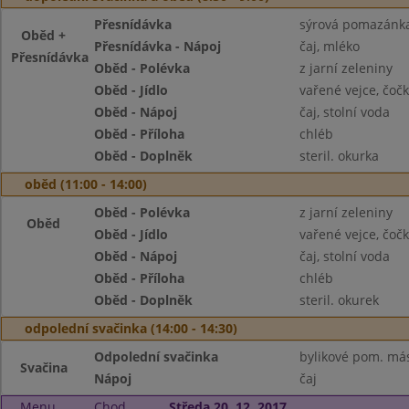
Přesnídávka
sýrová pomazánka
Oběd +
Přesnídávka - Nápoj
čaj, mléko
Přesnídávka
Oběd - Polévka
z jarní zeleniny
Oběd - Jídlo
vařené vejce, čoč
Oběd - Nápoj
čaj, stolní voda
Oběd - Příloha
chléb
Oběd - Doplněk
steril. okurka
oběd (11:00 - 14:00)
Oběd - Polévka
z jarní zeleniny
Oběd
Oběd - Jídlo
vařené vejce, čoč
Oběd - Nápoj
čaj, stolní voda
Oběd - Příloha
chléb
Oběd - Doplněk
steril. okurek
odpolední svačinka (14:00 - 14:30)
Odpolední svačinka
bylikové pom. más
Svačina
Nápoj
čaj
Menu
Chod
Středa 20. 12. 2017