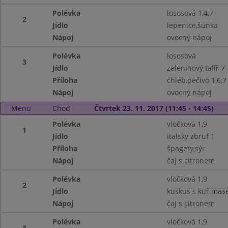
Polévka
lososová 1,4,7
2
Jídlo
lepenice,šunka
Nápoj
ovocný nápoj
Polévka
lososová
3
Jídlo
zeleninový talíř 7
Příloha
chléb,pečivo 1,6,7
Nápoj
ovocný nápoj
Menu
Chod
Čtvrtek 23. 11. 2017 (11:45 - 14:45)
Polévka
vločková 1,9
1
Jídlo
italský zbruf 1
Příloha
špagety,sýr
Nápoj
čaj s citronem
Polévka
vločková 1,9
2
Jídlo
kuskus s kuř.mas
Nápoj
čaj s citronem
Polévka
vločková 1,9
3