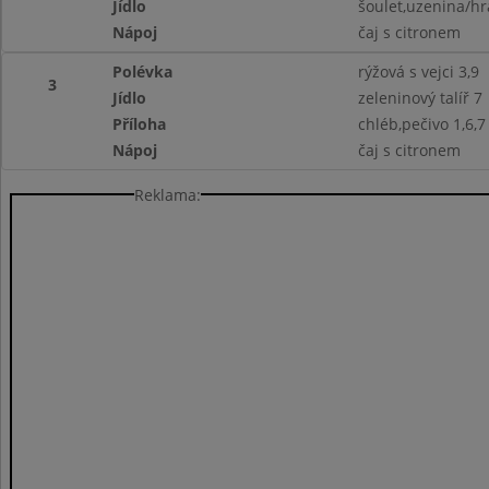
Jídlo
šoulet,uzenina/hr
Nápoj
čaj s citronem
Polévka
rýžová s vejci 3,9
3
Jídlo
zeleninový talíř 7
Příloha
chléb,pečivo 1,6,7
Nápoj
čaj s citronem
Reklama: