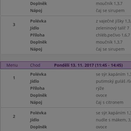
Doplněk
moučník 1,3,7
Nápoj
čaj se sirupem
Polévka
z vaječné jíšky 1,3
3
Jídlo
zeleninový talíř 7
Příloha
chléb,pečivo 1,6,7
Doplněk
moučník 1,3,7
Nápoj
čaj se sirupem
Menu
Chod
Pondělí 13. 11. 2017 (11:45 - 14:45)
Polévka
se sýr.kapáním 1,3
1
Jídlo
putimský guláš /š
Příloha
rýže
Doplněk
ovoce
Nápoj
čaj s citronem
Polévka
se sýr.kapáním 1,3
2
Jídlo
nudle s mákem, 3
Doplněk
ovoce