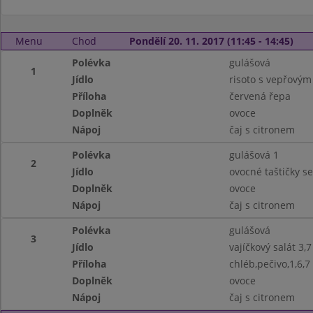
Menu
Chod
Pondělí 20. 11. 2017 (11:45 - 14:45)
Polévka
gulášová
1
Jídlo
risoto s vepřový
Příloha
červená řepa
Doplněk
ovoce
Nápoj
čaj s citronem
Polévka
gulášová 1
2
Jídlo
ovocné taštičky s
Doplněk
ovoce
Nápoj
čaj s citronem
Polévka
gulášová
3
Jídlo
vajíčkový salát 3,7
Příloha
chléb,pečivo,1,6,7
Doplněk
ovoce
Nápoj
čaj s citronem