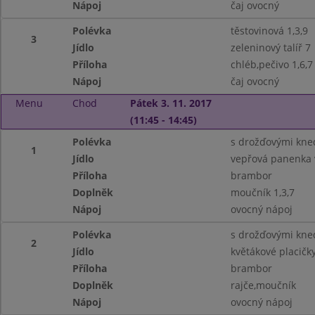
Nápoj
čaj ovocný
Polévka
těstovinová 1,3,9
3
Jídlo
zeleninový talíř 7
Příloha
chléb,pečivo 1,6,7
Nápoj
čaj ovocný
Menu
Chod
Pátek 3. 11. 2017
(11:45 - 14:45)
Polévka
s drožďovými kned
1
Jídlo
vepřová panenka 
Příloha
brambor
Doplněk
moučník 1,3,7
Nápoj
ovocný nápoj
Polévka
s drožďovými knedl
2
Jídlo
květákové placičky
Příloha
brambor
Doplněk
rajče,moučník
Nápoj
ovocný nápoj