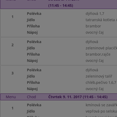
(11:45 - 14:45)
Polévka
dýňová 1,7
1
Jídlo
tatranská kotleta 
Příloha
brambor
Nápoj
ovocný čaj
Polévka
dýňová
2
Jídlo
zeleninové placičk
Příloha
brambor,rajče
Nápoj
ovocný čaj
Polévka
dýňová
3
Jídlo
zeleninový talíř
Příloha
chléb,pečivo 1,6,7
Nápoj
ovocný čaj
Menu
Chod
Čtvrtek 9. 11. 2017 (11:45 - 14:45)
Polévka
kmínová se zavářk
1
Jídlo
vepřová po selsku