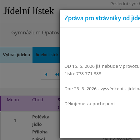
Poslední sync
Jídelní lístek
Úterý 4.8.2026
Zpráva pro strávníky od jíd
Omezení obje
Gymnázium Opatov, Praha 4, Konstantinova 1500
Vybrat jídelnu
Jídelní lístek
Historie
Kontakty a informace
Doch
OD 15. 5. 2026 již nebude v provozu t
číslo: 778 771 388
Září 2017
Říjen 2017
Li
Dne 26. 6. 2026 - vysvědčení - jídel
Menu
Chod
Středa 1. 11. 2017
Děkujeme za pochopení
(11:45 - 14:45)
Polévka
z červené čočky 1
1
Jídlo
kanadské kuře
Příloha
brambor
Nápoj
čaj s citronem