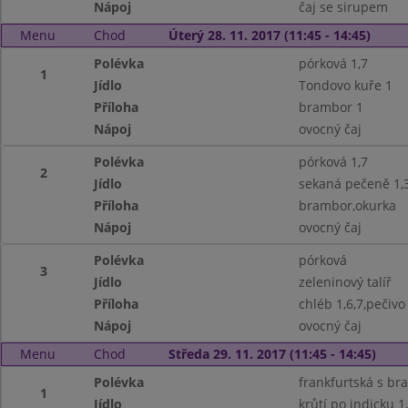
Nápoj
čaj se sirupem
Menu
Chod
Úterý 28. 11. 2017 (11:45 - 14:45)
Polévka
pórková 1,7
1
Jídlo
Tondovo kuře 1
Příloha
brambor 1
Nápoj
ovocný čaj
Polévka
pórková 1,7
2
Jídlo
sekaná pečeně 1,3
Příloha
brambor,okurka
Nápoj
ovocný čaj
Polévka
pórková
3
Jídlo
zeleninový talíř
Příloha
chléb 1,6,7,pečivo
Nápoj
ovocný čaj
Menu
Chod
Středa 29. 11. 2017 (11:45 - 14:45)
Polévka
frankfurtská s b
1
Jídlo
krůtí po indicku 1