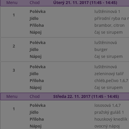
Menu
Chod
Úterý 21. 11. 2017 (11:45 - 14:45)
Polévka
luštěninová 1
1
Jídlo
přírodní ryba na 
Příloha
brambor, citron
Nápoj
čaj se sirupem
Polévka
luštěninová
2
Jídlo
burger
Nápoj
čaj se sirupem
Polévka
luštěninová
3
Jídlo
zeleninový talíř
Příloha
chléb,pečivo 1,6,7
Nápoj
čaj se sirupem
Menu
Chod
Středa 22. 11. 2017 (11:45 - 14:45)
Polévka
lososová 1,4,7
1
Jídlo
pražský guláš 1
Příloha
houskový knedlík 
Nápoj
ovocný nápoj