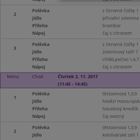
Polévka
z červené čočky 1
2
Jídlo
přírodní zelenina
Příloha
brambor
Nápoj
čaj s citronem
Polévka
z červené čočky 1
3
Jídlo
zeleninový talíř 7
Příloha
chléb,pečivo 1,6,7
Nápoj
čaj s citronem
Menu
Chod
Čtvrtek 2. 11. 2017
(11:45 - 14:45)
Polévka
těstovinová 1,3,9
1
Jídlo
hovězí maso,rajs
Příloha
houskový knedlík 
Nápoj
čaj ovocný
Polévka
těstovinová 1,3,9
2
Jídlo
kološvárské zelí 1