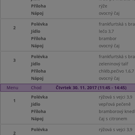
Příloha
rýže
Nápoj
ovocný čaj
Polévka
frankfurtská s b
2
Jídlo
lečo 3,7
Příloha
brambor
Nápoj
ovocný čaj
Polévka
frankfurtská s b
3
Jídlo
zeleninový talř
Příloha
chléb,pečivo 1,6,7
Nápoj
ovocný čaj
Menu
Chod
Čtvrtek 30. 11. 2017 (11:45 - 14:45)
Polévka
rýžová s vejci 3,9
1
Jídlo
vepřová pečeně
Příloha
bramborový knedlí
Nápoj
čaj s citronem
Polévka
rýžová s vejci 3,9
2