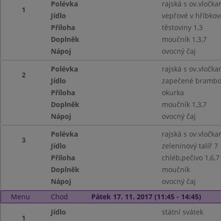
Polévka
rajská s ov.vločka
1
Jídlo
vepřové v hříbkov
Příloha
těstoviny 1,3
Doplněk
moučník 1,3,7
Nápoj
ovocný čaj
Polévka
rajská s ov.vločka
2
Jídlo
zapečené brambor
Příloha
okurka
Doplněk
moučník 1,3,7
Nápoj
ovocný čaj
Polévka
rajská s ov.vločka
3
Jídlo
zeleninový talíř 7
Příloha
chléb,pečivo 1,6,7
Doplněk
moučník
Nápoj
ovocný čaj
Menu
Chod
Pátek 17. 11. 2017 (11:45 - 14:45)
Jídlo
státní svátek
1