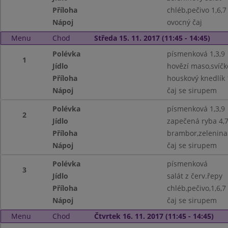
Příloha
chléb,pečivo 1,6,7
Nápoj
ovocný čaj
Menu
Chod
Středa 15. 11. 2017 (11:45 - 14:45)
Polévka
písmenková 1,3,9
1
Jídlo
hovězí maso,svíčk
Příloha
houskový knedlík 
Nápoj
čaj se sirupem
Polévka
písmenková 1,3,9
2
Jídlo
zapečená ryba 4,7
Příloha
brambor,zelenina
Nápoj
čaj se sirupem
Polévka
písmenková
3
Jídlo
salát z červ.řepy
Příloha
chléb,pečivo,1,6,7
Nápoj
čaj se sirupem
Menu
Chod
Čtvrtek 16. 11. 2017 (11:45 - 14:45)