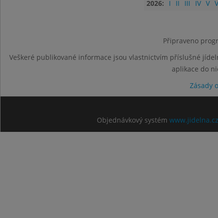
2026:
I
II
III
IV
V
V
Připraveno progr
Veškeré publikované informace jsou vlastnictvím příslušné jídel
aplikace do n
Zásady 
Objednávkový systém
www.jidelna.c