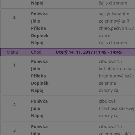
Nápoj
čaj s citronem
Polévka
se sýr.kapáním
3
Jídlo
zeleninový talíř
Příloha
chléb,pečivo 1,6,7
Doplněk
ovoce
Nápoj
čaj s citronem
Menu
Chod
Úterý 14. 11. 2017 (11:45 - 14:45)
Polévka
cibulová 1,7
1
Jídlo
kuř,plátek na más
Příloha
bramborová kaše 
Doplněk
zelenina
Nápoj
ovocný čaj
Polévka
cibulová
2
Jídlo
hrachová kaše,vejc
Nápoj
ovocný čaj
Polévka
cibulová 1,7
3
Jídlo
zeleninový salát