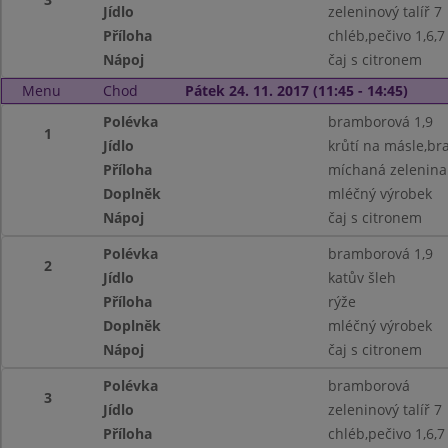
Jídlo
zeleninový talíř 7
Příloha
chléb,pečivo 1,6,7
Nápoj
čaj s citronem
Menu
Chod
Pátek 24. 11. 2017 (11:45 - 14:45)
Polévka
bramborová 1,9
1
Jídlo
krůtí na másle,b
Příloha
míchaná zelenina
Doplněk
mléčný výrobek
Nápoj
čaj s citronem
Polévka
bramborová 1,9
2
Jídlo
katův šleh
Příloha
rýže
Doplněk
mléčný výrobek
Nápoj
čaj s citronem
Polévka
bramborová
3
Jídlo
zeleninový talíř 7
Příloha
chléb,pečivo 1,6,7