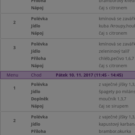
Příloha
bramborový knedlí
Nápoj
čaj s citronem
Polévka
kmínová se zavářk
2
Jídlo
kuba /kroupy,hou
Nápoj
čaj s citronem
Polévka
kmínová se zavář
3
Jídlo
zeleninový talíř
Příloha
chléb,pečivo 1,6,7
Nápoj
čaj s citronem
Menu
Chod
Pátek 10. 11. 2017 (11:45 - 14:45)
Polévka
z vaječné jíšky 1,3
1
Jídlo
špagety po miláns
Doplněk
moučník 1,3,7
Nápoj
čaj se sirupem
Polévka
z vaječné jíšky 1,3
2
Jídlo
kapustový karbaná
Příloha
brambor,okurka