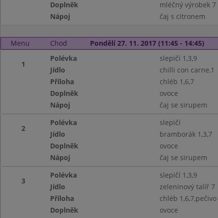
Doplněk
mléčný výrobek 7
Nápoj
čaj s citronem
Menu
Chod
Pondělí 27. 11. 2017 (11:45 - 14:45)
Polévka
slepičí 1,3,9
1
Jídlo
chilli con carne,1
Příloha
chléb 1,6,7
Doplněk
ovoce
Nápoj
čaj se sirupem
Polévka
slepičí
2
Jídlo
bramborák 1,3,7
Doplněk
ovoce
Nápoj
čaj se sirupem
Polévka
slepičí 1,3,9
3
Jídlo
zeleninový talíř 7
Příloha
chléb 1,6,7,pečivo
Doplněk
ovoce