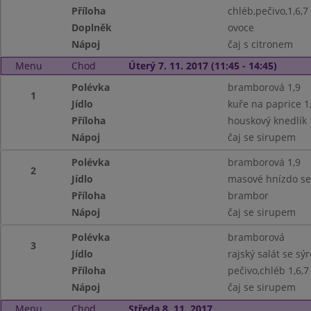
Příloha
chléb,pečivo,1,6,7
Doplněk
ovoce
Nápoj
čaj s citronem
Menu
Chod
Úterý 7. 11. 2017 (11:45 - 14:45)
Polévka
bramborová 1,9
1
Jídlo
kuře na paprice 1
Příloha
houskový knedlík 
Nápoj
čaj se sirupem
Polévka
bramborová 1,9
2
Jídlo
masové hnízdo se
Příloha
brambor
Nápoj
čaj se sirupem
Polévka
bramborová
3
Jídlo
rajský salát se sýr
Příloha
pečivo,chléb 1,6,7
Nápoj
čaj se sirupem
Menu
Chod
Středa 8. 11. 2017