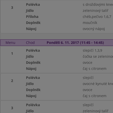
Polévka
s drožďovými kned
3
Jídlo
zeleninový talíř
Příloha
chéb,pečivo 1,6,7
Doplněk
moučník
Nápoj
ovocný nápoj
Menu
Chod
Pondělí 6. 11. 2017 (11:45 - 14:45)
Polévka
slepičí 1,3,9
1
Jídlo
čočka se zeleninou
Doplněk
ovoce
Nápoj
čaj s citronem
Polévka
slepičí
2
Jídlo
ovocné kynuté kne
Doplněk
ovoce
Nápoj
čaj s citronem
Polévka
slepičí
3
Jídlo
zeleninový talíř