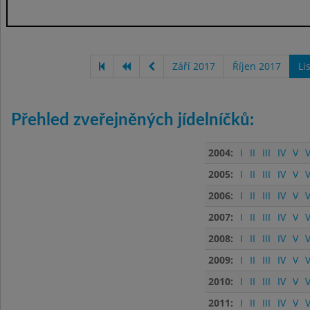
Září 2017
Říjen 2017
Li
Přehled zveřejněných jídelníčků:
2004:
I
II
III
IV
V
V
2005:
I
II
III
IV
V
V
2006:
I
II
III
IV
V
V
2007:
I
II
III
IV
V
V
2008:
I
II
III
IV
V
V
2009:
I
II
III
IV
V
V
2010:
I
II
III
IV
V
V
2011:
I
II
III
IV
V
V