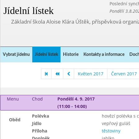
Poslední sync
Jídelní lístek
Pondělí 3.8.20
Základní škola Aloise Klára Úštěk, příspěvková organi
Vybrat jídelnu
Jídelní lístek
Historie
Kontakty a informace
Doch
Květen 2017
Červen 2017
Menu
Chod
Pondělí 4. 9. 2017
(11:00 - 14:00)
Polévka
hovězí polévka s 
Oběd
Jídlo
vepřový guláš
Příloha
těstoviny
Doplněk
jablko