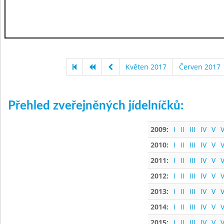
Květen 2017
Červen 2017
Přehled zveřejněných jídelníčků:
2009:
I
II
III
IV
V
V
2010:
I
II
III
IV
V
V
2011:
I
II
III
IV
V
V
2012:
I
II
III
IV
V
V
2013:
I
II
III
IV
V
V
2014:
I
II
III
IV
V
V
2015:
I
II
III
IV
V
V