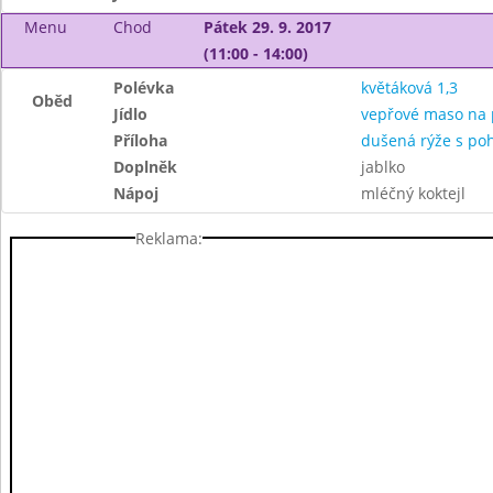
Menu
Chod
Pátek 29. 9. 2017
(11:00 - 14:00)
Polévka
květáková 1,3
Oběd
Jídlo
vepřové maso na 
Příloha
dušená rýže s po
Doplněk
jablko
Nápoj
mléčný koktejl
Reklama: