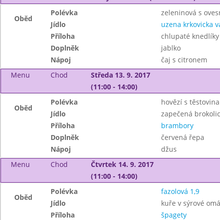
Polévka
zeleninová s oves
Oběd
Jídlo
uzena krkovicka 
Příloha
chlupaté knedlíky 1
Doplněk
jablko
Nápoj
čaj s citronem
Menu
Chod
Středa 13. 9. 2017
(11:00 - 14:00)
Polévka
hovězí s těstovin
Oběd
Jídlo
zapečená brokoli
Příloha
brambory
Doplněk
červená řepa
Nápoj
džus
Menu
Chod
Čtvrtek 14. 9. 2017
(11:00 - 14:00)
Polévka
fazolová 1,9
Oběd
Jídlo
kuře v sýrové omá
Příloha
špagety