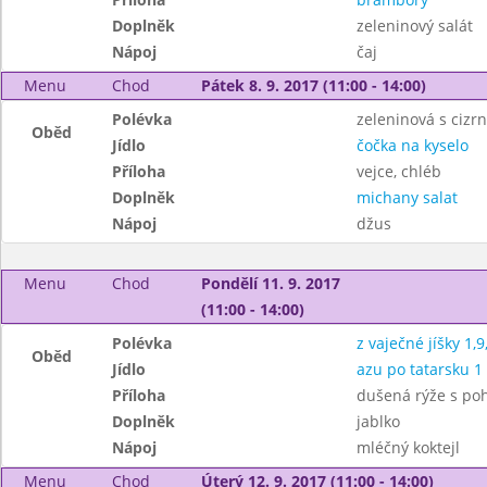
Doplněk
zeleninový salát
Nápoj
čaj
Menu
Chod
Pátek 8. 9. 2017 (11:00 - 14:00)
Polévka
zeleninová s cizr
Oběd
Jídlo
čočka na kyselo
Příloha
vejce, chléb
Doplněk
michany salat
Nápoj
džus
Menu
Chod
Pondělí 11. 9. 2017
(11:00 - 14:00)
Polévka
z vaječné jíšky 1,9
Oběd
Jídlo
azu po tatarsku 1
Příloha
dušená rýže s po
Doplněk
jablko
Nápoj
mléčný koktejl
Menu
Chod
Úterý 12. 9. 2017 (11:00 - 14:00)