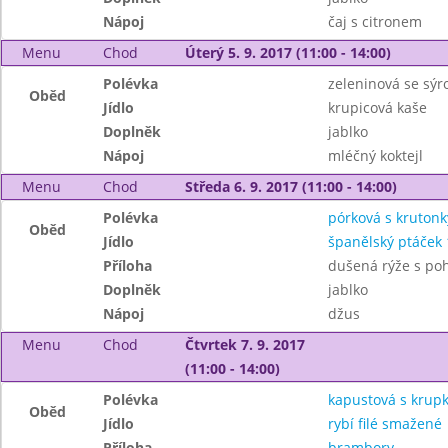
Nápoj
čaj s citronem
Menu
Chod
Úterý 5. 9. 2017 (11:00 - 14:00)
Polévka
zeleninová se sý
Oběd
Jídlo
krupicová kaše
Doplněk
jablko
Nápoj
mléčný koktejl
Menu
Chod
Středa 6. 9. 2017 (11:00 - 14:00)
Polévka
pórková s krutonk
Oběd
Jídlo
španělský ptáček 
Příloha
dušená rýže s po
Doplněk
jablko
Nápoj
džus
Menu
Chod
Čtvrtek 7. 9. 2017
(11:00 - 14:00)
Polévka
kapustová s krup
Oběd
Jídlo
rybí filé smažené
Příloha
brambory