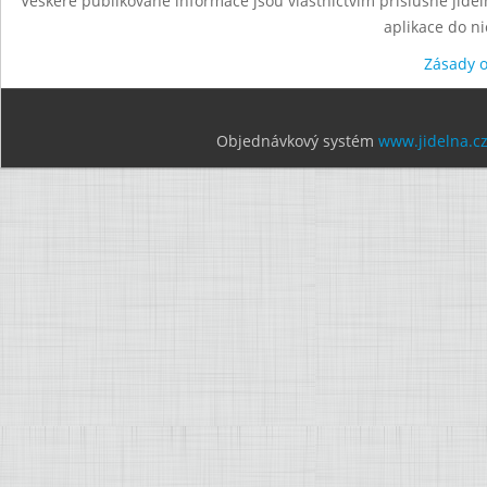
Veškeré publikované informace jsou vlastnictvím příslušné jídel
aplikace do n
Zásady 
Objednávkový systém
www.jidelna.c