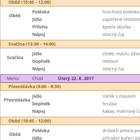
Oběd (10:45 - 12:00)
Polévka
hrachová polévka
Oběd
Jídlo
zapečené těstovi
Příloha
kyselá okurka
Nápoj
ovocný čaj
Svačina (13:30 - 14:00)
Jídlo
chléb, máslo, dž
Svačina
Doplněk
meloun
Nápoj
ovocný čaj
Menu
Chod
Úterý 22. 8. 2017
Přesnídávka (8:00 - 8:30)
Jídlo
rohlík s máslem
Přesnídávka
Doplněk
hruška
Nápoj
kakao, malinový č
Oběd (10:45 - 12:00)
Polévka
drůbeží jemná po
Oběd
Jídlo
přírodní kuřecí pl