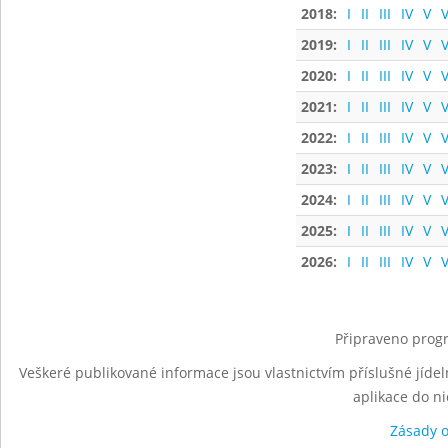
2018:
I
II
III
IV
V
V
2019:
I
II
III
IV
V
V
2020:
I
II
III
IV
V
V
2021:
I
II
III
IV
V
V
2022:
I
II
III
IV
V
V
2023:
I
II
III
IV
V
V
2024:
I
II
III
IV
V
V
2025:
I
II
III
IV
V
V
2026:
I
II
III
IV
V
V
Připraveno progr
Veškeré publikované informace jsou vlastnictvím příslušné jídel
aplikace do n
Zásady 