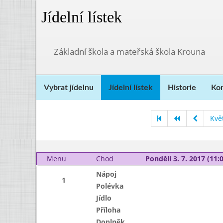
Jídelní lístek
Základní škola a mateřská škola Krouna
Vybrat jídelnu
Jídelní lístek
Historie
Kon
Kvě
Menu
Chod
Pondělí 3. 7. 2017 (11:0
Nápoj
1
Polévka
Jídlo
Příloha
Doplněk