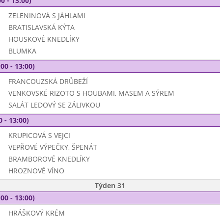
0 - 13:00)
ZELENINOVÁ S JÁHLAMI
BRATISLAVSKÁ KÝTA
HOUSKOVÉ KNEDLÍKY
BLUMKA
00 - 13:00)
FRANCOUZSKÁ DRŮBEŽÍ
VENKOVSKÉ RIZOTO S HOUBAMI, MASEM A SÝREM
SALÁT LEDOVÝ SE ZÁLIVKOU
0 - 13:00)
KRUPICOVÁ S VEJCI
VEPŘOVÉ VÝPEČKY, ŠPENÁT
BRAMBOROVÉ KNEDLÍKY
HROZNOVÉ VÍNO
Týden 31
00 - 13:00)
HRÁŠKOVÝ KRÉM