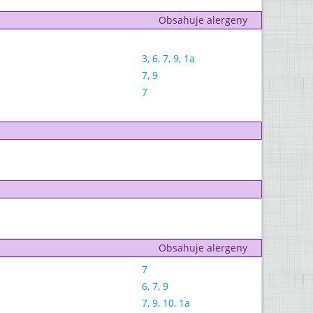
Obsahuje alergeny
3
,
6
,
7
,
9
,
1a
7
,
9
7
Obsahuje alergeny
7
6
,
7
,
9
7
,
9
,
10
,
1a