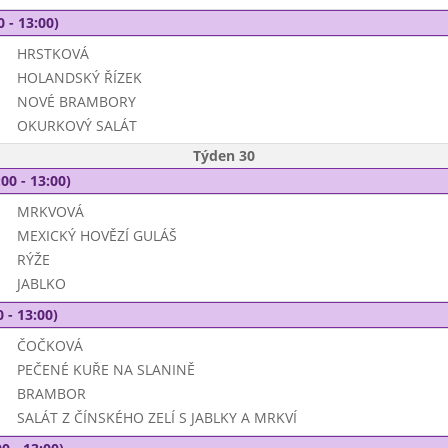
0 - 13:00)
HRSTKOVÁ
HOLANDSKÝ ŘÍZEK
NOVÉ BRAMBORY
OKURKOVÝ SALÁT
Týden 30
00 - 13:00)
MRKVOVÁ
MEXICKÝ HOVĚZÍ GULÁŠ
RÝŽE
JABLKO
 - 13:00)
ČOČKOVÁ
PEČENÉ KUŘE NA SLANINĚ
BRAMBOR
SALÁT Z ČÍNSKÉHO ZELÍ S JABLKY A MRKVÍ