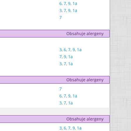
6
,
7
,
9
,
1a
3
,
7
,
9
,
1a
7
Obsahuje alergeny
3
,
6
,
7
,
9
,
1a
7
,
9
,
1a
3
,
7
,
1a
Obsahuje alergeny
7
6
,
7
,
9
,
1a
3
,
7
,
1a
Obsahuje alergeny
3
,
6
,
7
,
9
,
1a