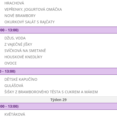
HRACHOVÁ
VEPŘENKY, JOGURTOVÁ OMÁČKA
NOVÉ BRAMBORY
OKURKOVÝ SALÁT S RAJČATY
00 - 13:00)
DŽUS, VODA
Z VAJEČNÉ JÍŠKY
SVÍČKOVÁ NA SMETANĚ
HOUSKOVÉ KNEDLÍKY
OVOCE
0 - 13:00)
DĚTSKÉ KAPUČÍNO
GULÁŠOVÁ
ŠIŠKY Z BRAMBOROVÉHO TĚSTA S CUKREM A MÁKEM
Týden 29
00 - 13:00)
KVĚTÁKOVÁ