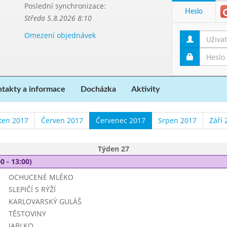
Poslední synchronizace:
Heslo
Středa 5.8.2026 8:10
Omezení objednávek
takty a informace
Docházka
Aktivity
ten 2017
Červen 2017
Červenec 2017
Srpen 2017
Září 
Týden 27
0 - 13:00)
OCHUCENÉ MLÉKO
SLEPIČÍ S RÝŽÍ
KARLOVARSKÝ GULÁŠ
TĚSTOVINY
JABLKO