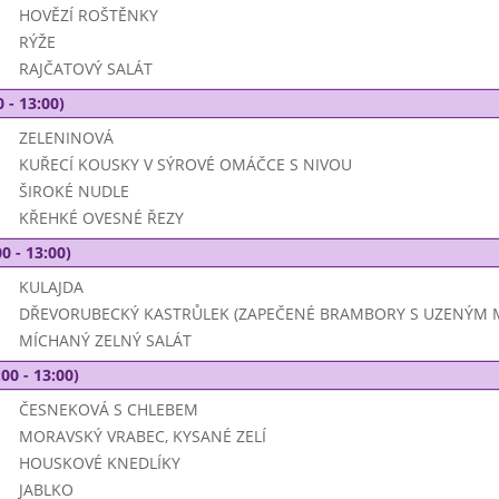
HOVĚZÍ ROŠTĚNKY
RÝŽE
RAJČATOVÝ SALÁT
 - 13:00)
ZELENINOVÁ
KUŘECÍ KOUSKY V SÝROVÉ OMÁČCE S NIVOU
ŠIROKÉ NUDLE
KŘEHKÉ OVESNÉ ŘEZY
0 - 13:00)
KULAJDA
DŘEVORUBECKÝ KASTRŮLEK (ZAPEČENÉ BRAMBORY S UZENÝM M
MÍCHANÝ ZELNÝ SALÁT
00 - 13:00)
ČESNEKOVÁ S CHLEBEM
MORAVSKÝ VRABEC, KYSANÉ ZELÍ
HOUSKOVÉ KNEDLÍKY
JABLKO