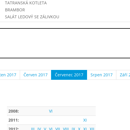
TATRANSKÁ KOTLETA
BRAMBOR
SALÁT LEDOVÝ SE ZÁLIVKOU
ten 2017
Červen 2017
Červenec 2017
Srpen 2017
Září 
2008:
VI
2011:
XI
2012:
III
IV
V
VI
VII
VIII
IX
X
XI
XII