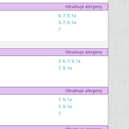
Obsahuje alergeny
6
,
7
,
9
,
1a
3
,
7
,
9
,
1a
7
Obsahuje alergeny
3
,
6
,
7
,
9
,
1a
7
,
9
,
1a
Obsahuje alergeny
7
,
9
,
1a
7
,
9
,
1a
7