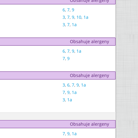
Obsahuje alergeny
6
,
7
,
9
3
,
7
,
9
,
10
,
1a
3
,
7
,
1a
Obsahuje alergeny
6
,
7
,
9
,
1a
7
,
9
Obsahuje alergeny
3
,
6
,
7
,
9
,
1a
7
,
9
,
1a
3
,
1a
Obsahuje alergeny
7
,
9
,
1a