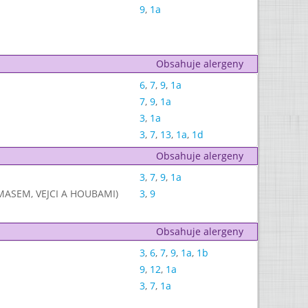
9
,
1a
Obsahuje alergeny
6
,
7
,
9
,
1a
7
,
9
,
1a
3
,
1a
3
,
7
,
13
,
1a
,
1d
Obsahuje alergeny
3
,
7
,
9
,
1a
ASEM, VEJCI A HOUBAMI)
3
,
9
Obsahuje alergeny
3
,
6
,
7
,
9
,
1a
,
1b
9
,
12
,
1a
3
,
7
,
1a