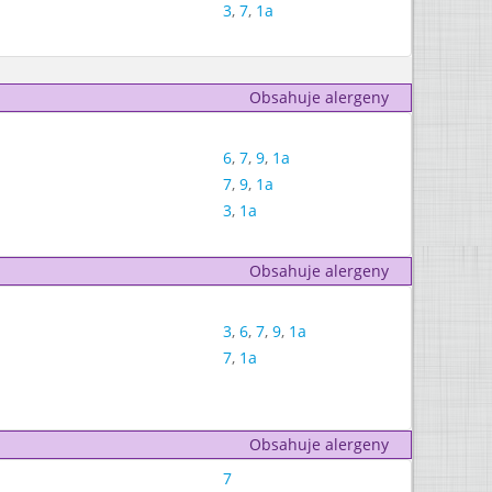
3
,
7
,
1a
Obsahuje alergeny
6
,
7
,
9
,
1a
7
,
9
,
1a
3
,
1a
Obsahuje alergeny
3
,
6
,
7
,
9
,
1a
7
,
1a
Obsahuje alergeny
7