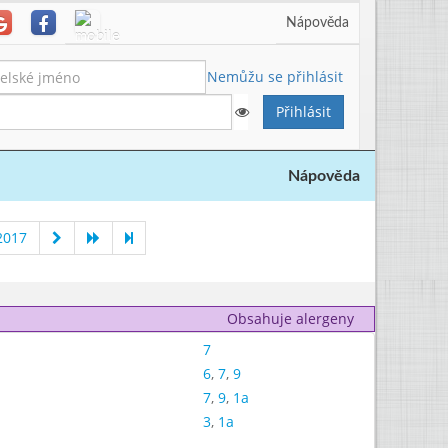
Nápověda
Nemůžu se přihlásit
Nápověda
2017
Obsahuje alergeny
7
6
,
7
,
9
7
,
9
,
1a
3
,
1a