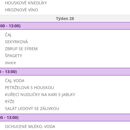
HOUSKOVÉ KNEDLÍKY
HROZNOVÉ VÍNO
Týden 28
00 - 13:00)
ČAJ
SEKYRKOVÁ
ZBRUF SE SÝREM
ŠPAGETY
ovoce
 - 13:00)
ČAJ, VODA
PETRŽELOVÁ S HOUSKOU
KUŘECÍ NUDLIČKY NA KARI S JABLKY
RÝŽE
SALÁT LEDOVÝ SE ZÁLIVKOU
0 - 13:00)
OCHUCENÉ MLÉKO, VODA