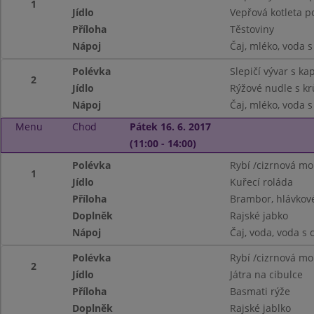
1
Jídlo
Vepřová kotleta p
Příloha
Těstoviny
Nápoj
Čaj, mléko, voda 
Polévka
Slepičí vývar s k
2
Jídlo
Rýžové nudle s k
Nápoj
Čaj, mléko, voda 
Menu
Chod
Pátek 16. 6. 2017
(11:00 - 14:00)
Polévka
Rybí /cizrnová mo
1
Jídlo
Kuřecí roláda
Příloha
Brambor, hlávkové
Doplněk
Rajské jabko
Nápoj
Čaj, voda, voda s
Polévka
Rybí /cizrnová mo
2
Jídlo
Játra na cibulce
Příloha
Basmati rýže
Doplněk
Rajské jablko