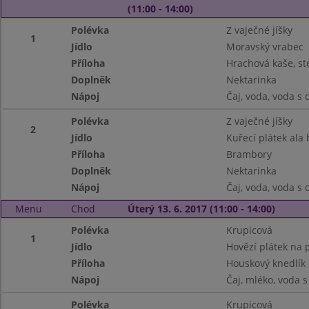
(11:00 - 14:00)
Polévka
Z vaječné jíšky
1
Jídlo
Moravský vrabec
Příloha
Hrachová kaše, st
Doplněk
Nektarinka
Nápoj
Čaj, voda, voda s
Polévka
Z vaječné jíšky
2
Jídlo
Kuřecí plátek ala
Příloha
Brambory
Doplněk
Nektarinka
Nápoj
Čaj, voda, voda s
Menu
Chod
Úterý 13. 6. 2017 (11:00 - 14:00)
Polévka
Krupicová
1
Jídlo
Hovězí plátek na 
Příloha
Houskový knedlík
Nápoj
Čaj, mléko, voda 
Polévka
Krupicová