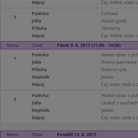
Nápoj
Čaj, mléko, voda 
Polévka
Čočková
2
Jídlo
Hovězí guláš
Příloha
Těstoviny
Nápoj
Čaj, mléko, voda 
Menu
Chod
Pátek 9. 6. 2017 (11:00 - 14:00)
Polévka
Hovězí vývar s p
1
Jídlo
Plněný paprikový 
Příloha
Dušená rýže
Doplněk
Jablko
Nápoj
Čaj, voda, voda s
Polévka
Hovězí vývar s p
2
Jídlo
Lazáně s vepřový
Doplněk
Jablko
Nápoj
Čaj, voda, voda s
Menu
Chod
Pondělí 12. 6. 2017