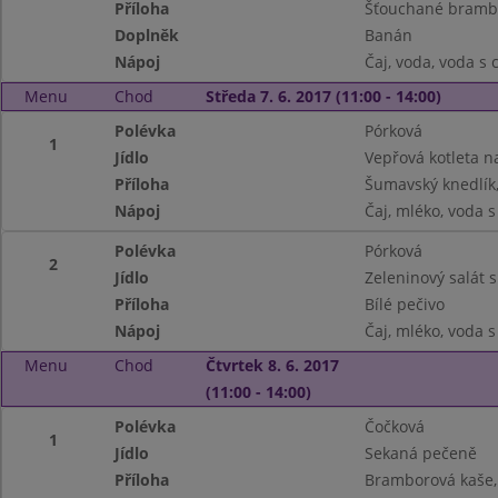
Příloha
Šťouchané bramb
Doplněk
Banán
Nápoj
Čaj, voda, voda s
Menu
Chod
Středa 7. 6. 2017 (11:00 - 14:00)
Polévka
Pórková
1
Jídlo
Vepřová kotleta na
Příloha
Šumavský knedlík,
Nápoj
Čaj, mléko, voda 
Polévka
Pórková
2
Jídlo
Zeleninový salát 
Příloha
Bílé pečivo
Nápoj
Čaj, mléko, voda 
Menu
Chod
Čtvrtek 8. 6. 2017
(11:00 - 14:00)
Polévka
Čočková
1
Jídlo
Sekaná pečeně
Příloha
Bramborová kaše, 