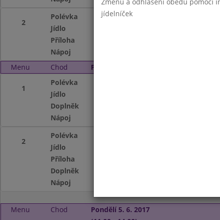
Změnu a odhlášení obědů pomocí int
jídelníček
Polévka
Fazolová
2
Jídlo
Krůtí plátek na 
Příloha
Špecle
Nápoj
Čaj, mléko, voda 
Menu
Chod
Pátek 2. 6. 2017 (11:00 - 14:00)
Polévka
Ovarová
1
Jídlo
Nudle s tvarohem
Doplněk
Mandarinka
Nápoj
Čaj, koktejl, voda
Polévka
Ovarová
2
Jídlo
Hovězí maso po p
Příloha
Rýže s hráškem
Doplněk
Mandarinka
Nápoj
Čaj, koktejl, voda
Menu
Chod
Pondělí 5. 6. 2017