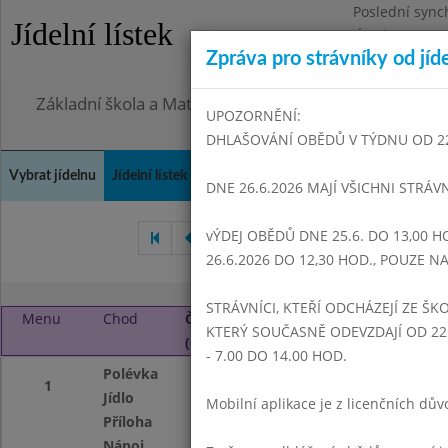
Poslední sync
Jídelní lístek
Úterý 28.7.202
Zpráva pro strávníky od jíd
Omezení obje
Základní škola a Mateřská škola Dr. Edvarda Beneše, 
UPOZORNĚNÍ:
DHLAŠOVÁNÍ OBĚDŮ V TÝDNU OD 22.6
Vybrat jídelnu
Jídelní lístek
Historie
Kontakty a informace
Doch
DNE 26.6.2026 MAJÍ VŠICHNI STRÁV
vÝDEJ OBĚDŮ DNE 25.6. DO 13,00 H
Duben 2017
Květen 2017
26.6.2026 DO 12,30 HOD., POUZE 
STRÁVNÍCI, KTEŘÍ ODCHÁZEJÍ ZE ŠKO
Menu
Chod
Čtvrtek 1. 6. 2017
KTERÝ SOUČASNĚ ODEVZDAJÍ OD 22.
(11:00 - 14:00)
- 7.00 DO 14.00 HOD.
Polévka
Fazolová
1
Jídlo
Obalovaný sýr
Mobilní aplikace je z licenčních d
Příloha
Brambor, tatarsk
Nápoj
Čaj, mléko, voda 