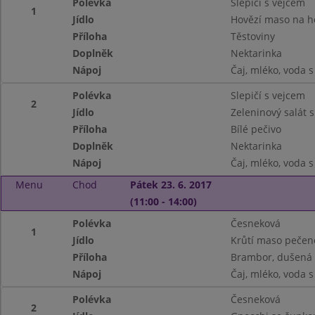
Polévka
Slepičí s vejcem
1
Jídlo
Hovězí maso na 
Příloha
Těstoviny
Doplněk
Nektarinka
Nápoj
Čaj, mléko, voda 
Polévka
Slepičí s vejcem
2
Jídlo
Zeleninový salát 
Příloha
Bílé pečivo
Doplněk
Nektarinka
Nápoj
Čaj, mléko, voda 
Menu
Chod
Pátek 23. 6. 2017
(11:00 - 14:00)
Polévka
Česneková
1
Jídlo
Krůtí maso peče
Příloha
Brambor, dušená
Nápoj
Čaj, mléko, voda 
Polévka
Česneková
2