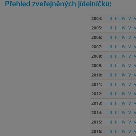
Přehled zveřejněných jídelníčků:
2004:
II
III
IV
V
V
2005:
I
II
III
IV
V
V
2006:
I
II
III
IV
V
V
2007:
I
II
III
IV
V
V
2008:
I
II
III
IV
V
V
2009:
I
II
III
IV
V
V
2010:
I
II
III
IV
V
V
2011:
I
II
III
IV
V
V
2012:
I
II
III
IV
V
V
2013:
I
II
III
IV
V
V
2014:
I
II
III
IV
V
V
2015:
I
II
III
IV
V
V
2016:
I
II
III
IV
V
V