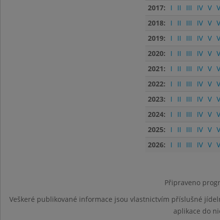
2017:
I
II
III
IV
V
V
2018:
I
II
III
IV
V
V
2019:
I
II
III
IV
V
V
2020:
I
II
III
IV
V
V
2021:
I
II
III
IV
V
V
2022:
I
II
III
IV
V
V
2023:
I
II
III
IV
V
V
2024:
I
II
III
IV
V
V
2025:
I
II
III
IV
V
V
2026:
I
II
III
IV
V
V
Připraveno progr
Veškeré publikované informace jsou vlastnictvím příslušné jídel
aplikace do n