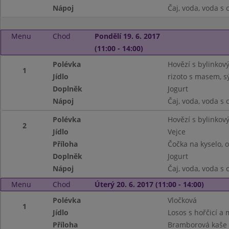
Nápoj
Čaj, voda, voda s
Menu
Chod
Pondělí 19. 6. 2017
(11:00 - 14:00)
Polévka
Hovězí s bylinkov
1
Jídlo
rizoto s masem, sý
Doplněk
Jogurt
Nápoj
Čaj, voda, voda s
Polévka
Hovězí s bylinkov
2
Jídlo
Vejce
Příloha
Čočka na kyselo, o
Doplněk
Jogurt
Nápoj
Čaj, voda, voda s
Menu
Chod
Úterý 20. 6. 2017 (11:00 - 14:00)
Polévka
Vločková
1
Jídlo
Losos s hořčicí 
Příloha
Bramborová kaše