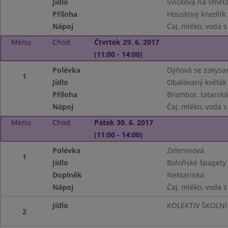
Jídlo
Svíčková na smet
Příloha
Houskový knedlík
Nápoj
Čaj, mléko, voda 
Menu
Chod
Čtvrtek 29. 6. 2017
(11:00 - 14:00)
Polévka
Dýňová se zakys
1
Jídlo
Obalovaný květák
Příloha
Brambor, tatarsk
Nápoj
Čaj, mléko, voda 
Menu
Chod
Pátek 30. 6. 2017
(11:00 - 14:00)
Polévka
Zeleninová
1
Jídlo
Boloňské špagety
Doplněk
Nektarinka
Nápoj
Čaj, mléko, voda 
Jídlo
KOLEKTIV ŠKOLNÍ
2