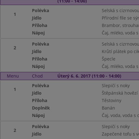
(11:00 - 14:00)
Polévka
Selská s cizrnov
1
Jídlo
Přírodní file se s
Příloha
Brambor, strouha
Nápoj
Čaj, mléko, voda 
Polévka
Selská s cizrnov
2
Jídlo
Krůtí plátek po c
Příloha
Špecle
Nápoj
Čaj, mléko, voda 
Menu
Chod
Úterý 6. 6. 2017 (11:00 - 14:00)
Polévka
Slepičí s noky
1
Jídlo
Štěpánská hovězí
Příloha
Těstoviny
Doplněk
Banán
Nápoj
Čaj, voda, voda s
Polévka
Slepičí s noky
2
Jídlo
Zapečené tofu s v