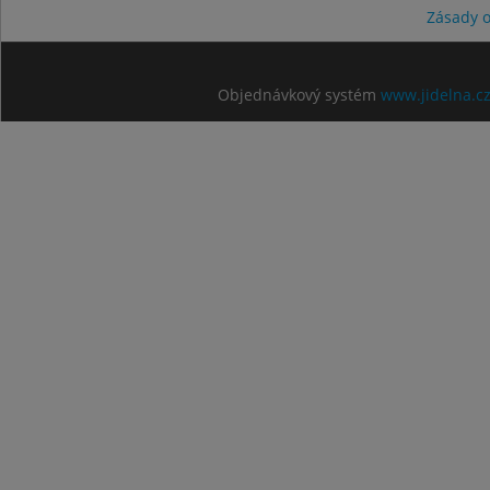
Zásady 
Objednávkový systém
www.jidelna.c