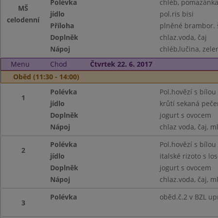
Polévka
chléb, pomazánka 
MŠ
jídlo
pol.ris bisi
celodenní
Příloha
plněné brambor. š
Doplněk
chlaz.voda, čaj
Nápoj
chléb,lučina, zele
Menu
Chod
Čtvrtek 22. 6. 2017
Oběd (11:30 - 14:00)
Polévka
Pol.hovězí s bílou 
1
jídlo
krůtí sekaná peč
Doplněk
jogurt s ovocem
Nápoj
chlaz voda, čaj, m
Polévka
Pol.hovězí s bílou 
2
jídlo
italské rizoto s 
Doplněk
jogurt s ovocem
Nápoj
chlaz.voda, čaj, m
Polévka
oběd.č.2 v BZL up
3