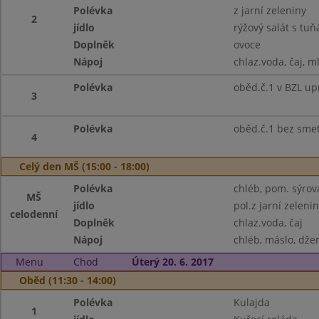
Polévka
z jarní zeleniny
2
jídlo
rýžový salát s tu
Doplněk
ovoce
Nápoj
chlaz.voda, čaj, m
Polévka
oběd.č.1 v BZL up
3
Polévka
oběd.č.1 bez sme
4
Celý den MŠ (15:00 - 18:00)
Polévka
chléb, pom. sýrová
MŠ
jídlo
pol.z jarní zeleni
celodenní
Doplněk
chlaz.voda, čaj
Nápoj
chléb, máslo, dže
Menu
Chod
Úterý 20. 6. 2017
Oběd (11:30 - 14:00)
Polévka
Kulajda
1