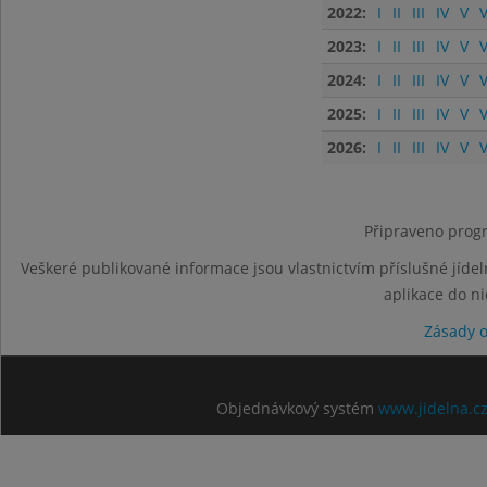
2022:
I
II
III
IV
V
V
2023:
I
II
III
IV
V
V
2024:
I
II
III
IV
V
V
2025:
I
II
III
IV
V
V
2026:
I
II
III
IV
V
V
Připraveno progr
Veškeré publikované informace jsou vlastnictvím příslušné jídel
aplikace do n
Zásady 
Objednávkový systém
www.jidelna.c