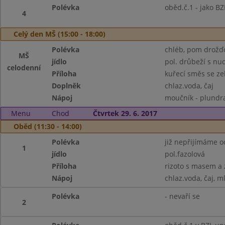
Polévka
oběd.č.1 - jako BZ
4
Celý den MŠ (15:00 - 18:00)
Polévka
chléb, pom drožďo
MŠ
jídlo
pol. drůbeží s nu
celodenní
Příloha
kuřecí směs se z
Doplněk
chlaz.voda, čaj
Nápoj
moučník - plundra,
Menu
Chod
Čtvrtek 29. 6. 2017
Oběd (11:30 - 14:00)
Polévka
již nepřijímáme o
1
jídlo
pol.fazolová
Příloha
rizoto s masem a z
Nápoj
chlaz.voda, čaj, m
Polévka
- nevaří se
2