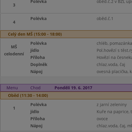
Polévka
oběd.č.2 v BZL up
3
Polévka
oběd.č.1
4
Celý den MŠ (15:00 - 18:00)
Polévka
chléb, pomazánka 
MŠ
jídlo
Pol.hovězí s těst.r
celodenní
Příloha
Hovězí na česneku
Doplněk
chlaz.voda, čaj
Nápoj
ovesná placička, k
Menu
Chod
Pondělí 19. 6. 2017
Oběd (11:30 - 14:00)
Polévka
z jarní zeleniny
1
jídlo
Kuře na paprice, 
Příloha
ovoce
Nápoj
chlaz.voda, čaj, m