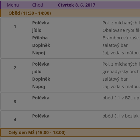
Menu
Chod
Čtvrtek 8. 6. 2017
Oběd (11:30 - 14:00)
Polévka
Pol. z míchaných 
1
jídlo
Obalované rybí fil
Příloha
Bramborová kaše
Doplněk
salátový bar
Nápoj
čaj, voda s mátou
Polévka
Pol. z míchaných 
2
jídlo
grenadýrský pochod
Doplněk
salátový bar
Nápoj
čaj, voda s mátou
Polévka
oběd č.1 v BZL úp
3
Polévka
oběd č.1 v bezlak
4
Celý den MŠ (15:00 - 18:00)