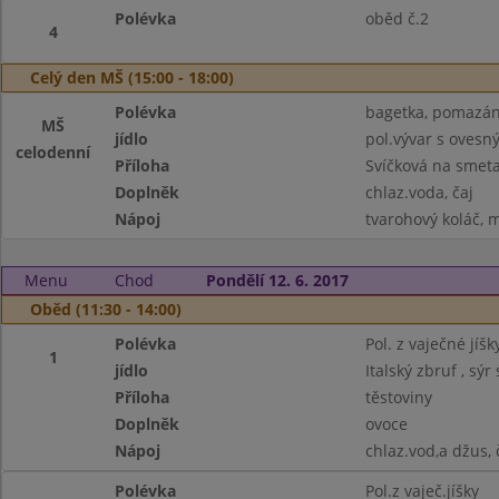
Polévka
oběd č.2
4
Celý den MŠ (15:00 - 18:00)
Polévka
bagetka, pomazánk
MŠ
jídlo
pol.vývar s ovesn
celodenní
Příloha
Svíčková na smeta
Doplněk
chlaz.voda, čaj
Nápoj
tvarohový koláč, m
Menu
Chod
Pondělí 12. 6. 2017
Oběd (11:30 - 14:00)
Polévka
Pol. z vaječné jíšk
1
jídlo
Italský zbruf , sý
Příloha
těstoviny
Doplněk
ovoce
Nápoj
chlaz.vod,a džus, 
Polévka
Pol.z vaječ.jíšky