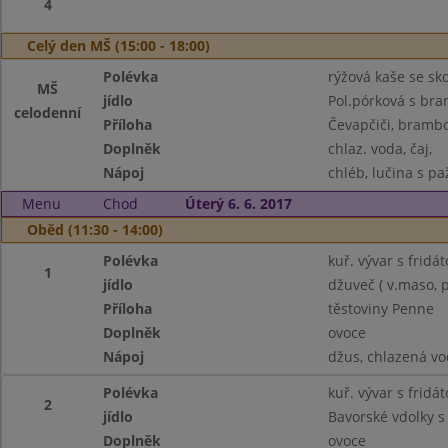
4
Celý den MŠ (15:00 - 18:00)
Polévka
rýžová kaše se sko
MŠ
jídlo
Pol.pórková s br
celodenní
Příloha
Čevapčiči, brambo
Doplněk
chlaz. voda, čaj,
Nápoj
chléb, lučina s pa
Menu
Chod
Úterý 6. 6. 2017
Oběd (11:30 - 14:00)
Polévka
kuř. vývar s frid
1
jídlo
džuveč ( v.maso, p
Příloha
těstoviny Penne
Doplněk
ovoce
Nápoj
džus, chlazená v
Polévka
kuř. vývar s frid
2
jídlo
Bavorské vdolky 
Doplněk
ovoce