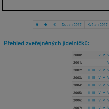
Duben 2017
Květen 2017
Přehled zveřejněných jídelníčků:
2000:
IV
V
V
2001:
V
2002:
I
II
III
IV
V
V
2003:
I
II
III
IV
V
V
2004:
I
II
III
IV
V
V
2005:
I
II
III
IV
V
V
2006:
I
II
III
IV
V
V
2007:
I
II
III
IV
V
V