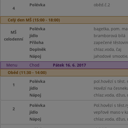
Polévka
oběd.č.2
4
Celý den MŠ (15:00 - 18:00)
Polévka
bagetka, pom. mas
MŠ
jídlo
bramborová bílá
celodenní
Příloha
zapečené těstovi
Doplněk
chlaz.voda, čaj
Nápoj
jahodové smootie, 
Menu
Chod
Pátek 16. 6. 2017
Oběd (11:30 - 14:00)
Polévka
pol.hovězí s těst. 
1
jídlo
Hovězí na česneku
Nápoj
chlaz.voda, džus,
Polévka
Pol.hovězí s těst.r
2
jídlo
vepřové maso v k
Nápoj
chlaz.voda, džus,