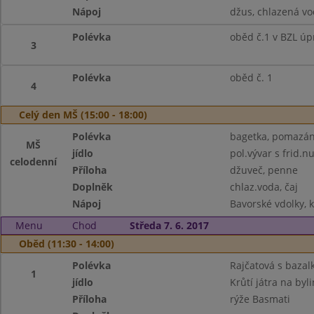
Nápoj
džus, chlazená v
Polévka
oběd č.1 v BZL úp
3
Polévka
oběd č. 1
4
Celý den MŠ (15:00 - 18:00)
Polévka
bagetka, pomazánk
MŠ
jídlo
pol.vývar s frid.n
celodenní
Příloha
džuveč, penne
Doplněk
chlaz.voda, čaj
Nápoj
Bavorské vdolky, k
Menu
Chod
Středa 7. 6. 2017
Oběd (11:30 - 14:00)
Polévka
Rajčatová s bazal
1
jídlo
Krůtí játra na byl
Příloha
rýže Basmati