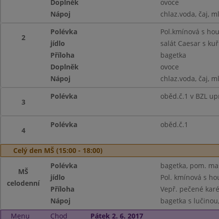
Doplněk
ovoce
Nápoj
chlaz.voda, čaj, m
Polévka
Pol.kmínová s ho
2
jídlo
salát Caesar s ku
Příloha
bagetka
Doplněk
ovoce
Nápoj
chlaz.voda, čaj, m
Polévka
oběd.č.1 v BZL up
3
Polévka
oběd.č.1
4
Celý den MŠ (15:00 - 18:00)
Polévka
bagetka, pom. mas
MŠ
jídlo
Pol. kmínová s h
celodenní
Příloha
Vepř. pečené kar
Nápoj
bagetka s lučinou,
Menu
Chod
Pátek 2. 6. 2017