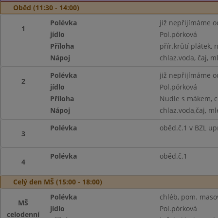
Oběd (11:30 - 14:00)
Polévka
již nepřijímáme o
1
jídlo
Pol.pórková
Příloha
přír.krůtí plátek,
Nápoj
chlaz.voda, čaj, m
Polévka
již nepřijímáme o
2
jídlo
Pol.pórková
Příloha
Nudle s mákem, c
Nápoj
chlaz.voda,čaj, ml
Polévka
oběd.č.1 v BZL up
3
Polévka
oběd.č.1
4
Celý den MŠ (15:00 - 18:00)
Polévka
chléb, pom. masov
MŠ
jídlo
Pol.pórková
celodenní