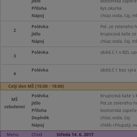
jídlo
Bostonská zapečen
Příloha
kys.okurka
Nápoj
chlaz.voda, čaj, m
Polévka
Pol. ze zeleneho 
2
jídlo
krupicová kaše ze
Nápoj
chlaz.voda, čaj, m
Polévka
oběd.č.1 v BZL up
3
Polévka
oběd.č.1 bez sýra
4
Celý den MŠ (15:00 - 18:00)
Polévka
Krupicová kaše s 
MŠ
jídlo
Pol.ze zeleného h
celodenní
Příloha
bostonská zapeče
Doplněk
chlaz.voda, čaj
Nápoj
chléb chlupatý, ov
Menu
Chod
Středa 14. 6. 2017