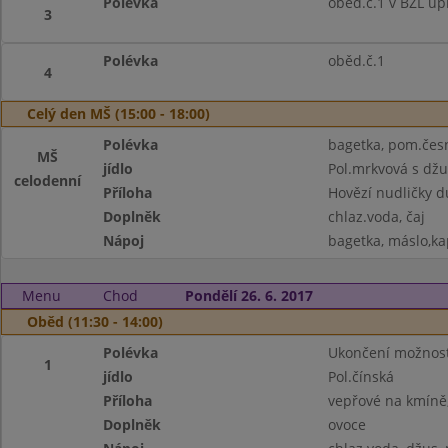
Polévka
oběd.č.1 v BZL up
3
Polévka
oběd.č.1
4
Celý den MŠ (15:00 - 18:00)
Polévka
bagetka, pom.česn
MŠ
jídlo
Pol.mrkvová s dž
celodenní
Příloha
Hovězí nudličky d
Doplněk
chlaz.voda, čaj
Nápoj
bagetka, máslo,kap
Menu
Chod
Pondělí 26. 6. 2017
Oběd (11:30 - 14:00)
Polévka
Ukončení možnost
1
jídlo
Pol.čínská
Příloha
vepřové na kmíně,
Doplněk
ovoce