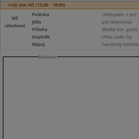
Celý den MŠ (15:00 - 18:00)
Polévka
chléb,pom. z peč. 
MŠ
jídlo
pol.zeleninová
celodenní
Příloha
děstký hov. guláš,
Doplněk
chlaz.voda, čaj
Nápoj
tvarohový koláček,
Reklama: