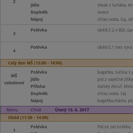
2
jídlo
steak z tuńáka, d
Doplněk
ovoce
Nápoj
chlaz.voda, čaj, d
Polévka
oběd.č.2 v BZL úp
3
Polévka
oběd.č.1 bez sýra
4
Celý den MŠ (15:00 - 18:00)
Polévka
bagetka, lučina s 
MŠ
jídlo
pol.z vaječné jíšky
celodenní
Příloha
italský zbruf, těst
Doplněk
chlaz.voda, čaj
Nápoj
bagetka,máslo, plá
Menu
Chod
Úterý 13. 6. 2017
Oběd (11:30 - 14:00)
Polévka
Pol.ze zel.hrášku
1