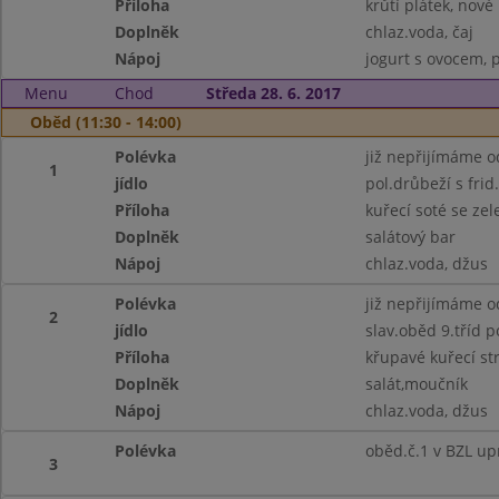
Příloha
krůtí plátek, nov
Doplněk
chlaz.voda, čaj
Nápoj
jogurt s ovocem, p
Menu
Chod
Středa 28. 6. 2017
Oběd (11:30 - 14:00)
Polévka
již nepřijímáme o
1
jídlo
pol.drůbeží s frid
Příloha
kuřecí soté se zel
Doplněk
salátový bar
Nápoj
chlaz.voda, džus
Polévka
již nepřijímáme o
2
jídlo
slav.oběd 9.tříd po
Příloha
křupavé kuřecí str
Doplněk
salát,moučník
Nápoj
chlaz.voda, džus
Polévka
oběd.č.1 v BZL upr
3