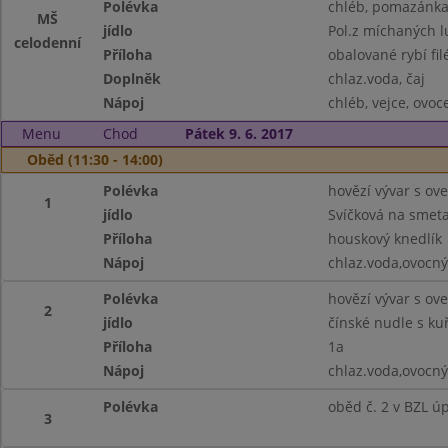
Polévka
chléb, pomazánka z
MŠ
jídlo
Pol.z míchaných l
celodenní
Příloha
obalované rybí fil
Doplněk
chlaz.voda, čaj
Nápoj
chléb, vejce, ovoc
Menu
Chod
Pátek 9. 6. 2017
Oběd (11:30 - 14:00)
Polévka
hovězí vývar s ov
1
jídlo
Svíčková na smet
Příloha
houskový knedlík
Nápoj
chlaz.voda,ovocný
Polévka
hovězí vývar s ov
2
jídlo
čínské nudle s k
Příloha
1a
Nápoj
chlaz.voda,ovocný
Polévka
oběd č. 2 v BZL ú
3