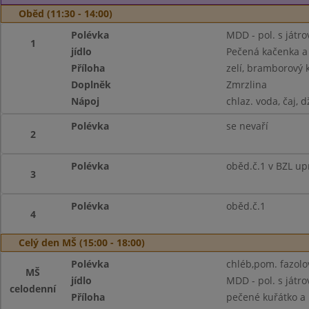
Oběd (11:30 - 14:00)
Polévka
MDD - pol. s játro
1
jídlo
Pečená kačenka a 
Příloha
zelí, bramborový 
Doplněk
Zmrzlina
Nápoj
chlaz. voda, čaj, 
Polévka
se nevaří
2
Polévka
oběd.č.1 v BZL up
3
Polévka
oběd.č.1
4
Celý den MŠ (15:00 - 18:00)
Polévka
chléb,pom. fazolov
MŠ
jídlo
MDD - pol. s játro
celodenní
Příloha
pečené kuřátko a l