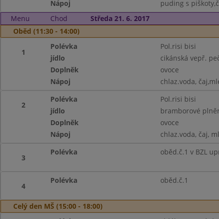
Nápoj
puding s piškoty,č
Menu
Chod
Středa 21. 6. 2017
Oběd (11:30 - 14:00)
Polévka
Pol.risi bisi
1
jídlo
cikánská vepř. pe
Doplněk
ovoce
Nápoj
chlaz.voda, čaj,ml
Polévka
Pol.risi bisi
2
jídlo
bramborové plněné
Doplněk
ovoce
Nápoj
chlaz.voda, čaj, m
Polévka
oběd.č.1 v BZL up
3
Polévka
oběd.č.1
4
Celý den MŠ (15:00 - 18:00)