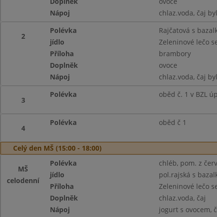
Doplněk
ovoce
Nápoj
chlaz.voda, čaj by
Polévka
Rajčatová s bazal
2
jídlo
Zeleninové lečo s
Příloha
brambory
Doplněk
ovoce
Nápoj
chlaz.voda, čaj by
Polévka
oběd č. 1 v BZL ú
3
Polévka
oběd č 1
4
Celý den MŠ (15:00 - 18:00)
Polévka
chléb, pom. z červ
MŠ
jídlo
pol.rajská s bazal
celodenní
Příloha
Zeleninové lečo 
Doplněk
chlaz.voda, čaj
Nápoj
jogurt s ovocem, č