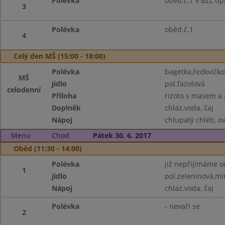
Polévka
oběd.č.1 v BZL up
3
Polévka
oběd.č.1
4
Celý den MŠ (15:00 - 18:00)
Polévka
bagetka,ředkvičkov
MŠ
jídlo
pol.fazolová
celodenní
Příloha
rizoto s masem a 
Doplněk
chlaz.voda, čaj
Nápoj
chlupatý chléb, ov
Menu
Chod
Pátek 30. 6. 2017
Oběd (11:30 - 14:00)
Polévka
již nepřijímáme o
1
jídlo
pol.zeleninová,min
Nápoj
chlaz.voda, čaj
Polévka
- nevaří se
2