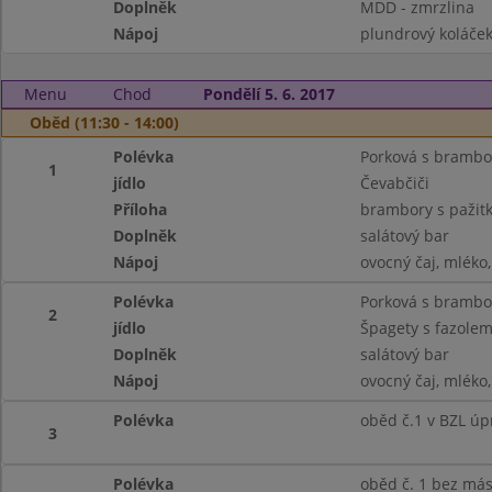
Doplněk
MDD - zmrzlina
Nápoj
plundrový koláček,
Menu
Chod
Pondělí 5. 6. 2017
Oběd (11:30 - 14:00)
Polévka
Porková s bramb
1
jídlo
Čevabčiči
Příloha
brambory s pažit
Doplněk
salátový bar
Nápoj
ovocný čaj, mléko
Polévka
Porková s bramb
2
jídlo
Špagety s fazolem
Doplněk
salátový bar
Nápoj
ovocný čaj, mléko
Polévka
oběd č.1 v BZL úp
3
Polévka
oběd č. 1 bez más