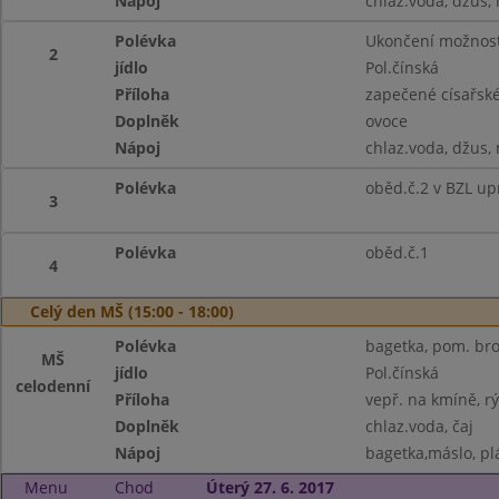
Nápoj
chlaz.voda, džus,
Polévka
Ukončení možnost
2
jídlo
Pol.čínská
Příloha
zapečené císařsk
Doplněk
ovoce
Nápoj
chlaz.voda, džus,
Polévka
oběd.č.2 v BZL up
3
Polévka
oběd.č.1
4
Celý den MŠ (15:00 - 18:00)
Polévka
bagetka, pom. brok
MŠ
jídlo
Pol.čínská
celodenní
Příloha
vepř. na kmíně, r
Doplněk
chlaz.voda, čaj
Nápoj
bagetka,máslo, plá
Menu
Chod
Úterý 27. 6. 2017