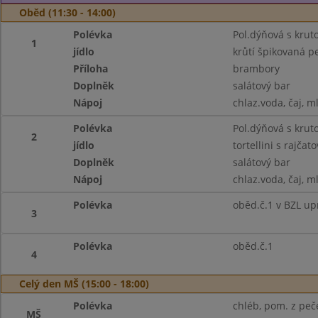
Oběd (11:30 - 14:00)
Polévka
Pol.dýňová s krut
1
jídlo
krůtí špikovaná 
Příloha
brambory
Doplněk
salátový bar
Nápoj
chlaz.voda, čaj, m
Polévka
Pol.dýňová s krut
2
jídlo
tortellini s rajč
Doplněk
salátový bar
Nápoj
chlaz.voda, čaj, m
Polévka
oběd.č.1 v BZL up
3
Polévka
oběd.č.1
4
Celý den MŠ (15:00 - 18:00)
Polévka
chléb, pom. z peče
MŠ