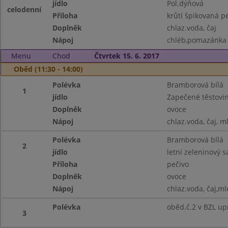
jídlo
Pol.dýňová
celodenní
Příloha
krůtí špikovaná p
Doplněk
chlaz.voda, čaj
Nápoj
chléb,pomazánka s
Menu
Chod
Čtvrtek 15. 6. 2017
Oběd (11:30 - 14:00)
Polévka
Bramborová bílá
1
jídlo
Zapečené těstovi
Doplněk
ovoce
Nápoj
chlaz.voda, čaj, m
Polévka
Bramborová bílá
2
jídlo
letní zeleninový s
Příloha
pečivo
Doplněk
ovoce
Nápoj
chlaz.voda, čaj,ml
Polévka
oběd.č.2 v BZL up
3