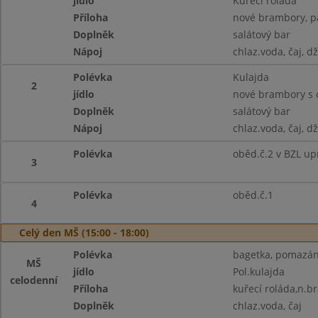
jídlo
Kuřecí roláda
Příloha
nové brambory, p
Doplněk
salátový bar
Nápoj
chlaz.voda, čaj, d
Polévka
Kulajda
2
jídlo
nové brambory s 
Doplněk
salátový bar
Nápoj
chlaz.voda, čaj, d
Polévka
oběd.č.2 v BZL up
3
Polévka
oběd.č.1
4
Celý den MŠ (15:00 - 18:00)
Polévka
bagetka, pomazánk
MŠ
jídlo
Pol.kulajda
celodenní
Příloha
kuřecí roláda,n.b
Doplněk
chlaz.voda, čaj