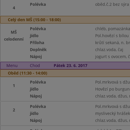
Polévka
oběd.č.2 bez sýra
4
Celý den MŠ (15:00 - 18:00)
Polévka
chléb, pomazánka 
MŠ
jídlo
Pol.hovězí s bílou 
celodenní
Příloha
krůtí sekaná, n. b
Doplněk
chlaz.voda, čaj
Nápoj
jogurt s ovocem, č
Menu
Chod
Pátek 23. 6. 2017
Oběd (11:30 - 14:00)
Polévka
Pol.mrkvová s dž
1
jídlo
Hovězí po burgun
Nápoj
chlaz.voda, džus,
Polévka
Pol.mrkvová s dž
2
jídlo
myslivecký hrášek,
Nápoj
chlaz.voda, džus,