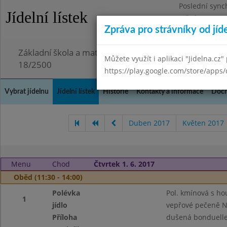
Poslední sync
Jídelní lístek
Středa 29.7.20
Zpráva pro strávníky od jíd
Omezení obje
Základní škola a mateřská škola Chmelnice, Praha 3,
Můžete využít i aplikaci "Jidelna.cz"
18/2500
https://play.google.com/store/apps/
Vybrat jídelnu
Jídelní lístek
Historie
Kontakty a informace
Doch
Duben 2017
Květen 2017
Menu
Chod
Čtvrtek 1. 6. 2017
Oběd (11:30 - 14:00)
Polévka
Pol. kmínová s h
1
jídlo
vepřové pečeně N
Příloha
dušená bonduelle