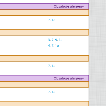
Obsahuje alergeny
7
,
1a
3
,
7
,
9
,
1a
4
,
7
,
1a
7
,
1a
Obsahuje alergeny
7
,
1a