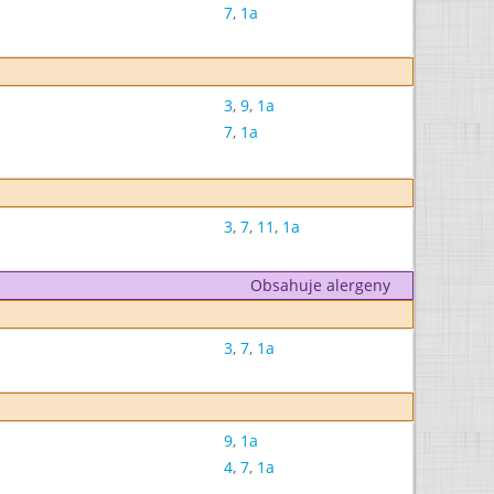
7
,
1a
3
,
9
,
1a
7
,
1a
3
,
7
,
11
,
1a
Obsahuje alergeny
3
,
7
,
1a
9
,
1a
4
,
7
,
1a