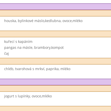
houska, bylinkové máslo,kedlubna, ovoce,mléko
kuřecí s kapáním
pangas na másle, brambory,kompot
čaj
chléb, tvarohová s mrkví, paprika, mléko
jogurt s lupínky, ovoce,mléko