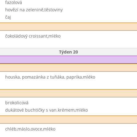
fazolová
hovězí na zelenině,těstoviny
čaj
čokoládový croissant,mléko
Týden 20
houska, pomazánka z tuňáka, paprika,mléko
brokolicová
dukátové buchtičky s van.krémem,mléko
chléb,máslo,ovoce,mléko