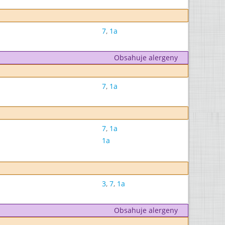
7
,
1a
Obsahuje alergeny
7
,
1a
7
,
1a
1a
3
,
7
,
1a
Obsahuje alergeny