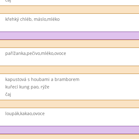
křehký chléb, máslo,mléko
pařížanka,pečivo,mléko,ovoce
kapustová s houbami a bramborem
kuřecí kung pao, rýže
čaj
loupák,kakao,ovoce