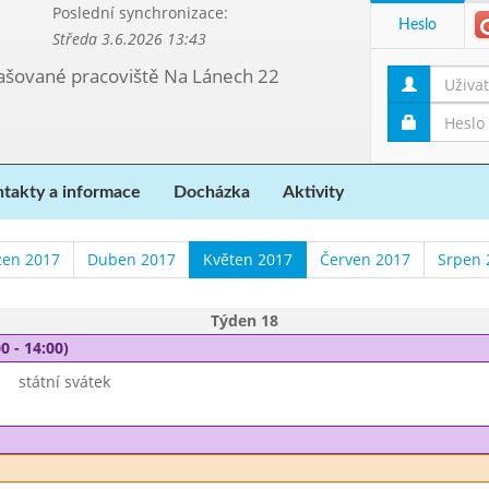
Poslední synchronizace:
Heslo
Středa 3.6.2026 13:43
etašované pracoviště Na Lánech 22
takty a informace
Docházka
Aktivity
zen 2017
Duben 2017
Květen 2017
Červen 2017
Srpen 
Týden 18
0 - 14:00)
státní svátek