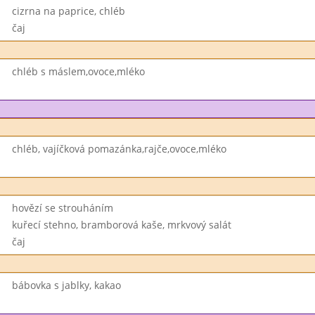
cizrna na paprice, chléb
čaj
chléb s máslem,ovoce,mléko
chléb, vajíčková pomazánka,rajče,ovoce,mléko
hovězí se strouháním
kuřecí stehno, bramborová kaše, mrkvový salát
čaj
bábovka s jablky, kakao