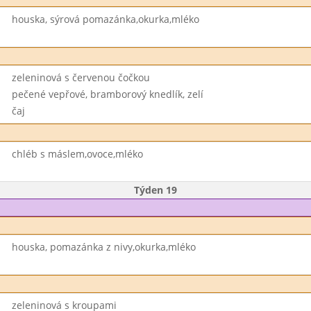
houska, sýrová pomazánka,okurka,mléko
zeleninová s červenou čočkou
pečené vepřové, bramborový knedlík, zelí
čaj
chléb s máslem,ovoce,mléko
Týden 19
houska, pomazánka z nivy,okurka,mléko
zeleninová s kroupami