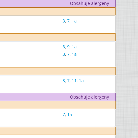
Obsahuje alergeny
3
,
7
,
1a
3
,
9
,
1a
3
,
7
,
1a
3
,
7
,
11
,
1a
Obsahuje alergeny
7
,
1a