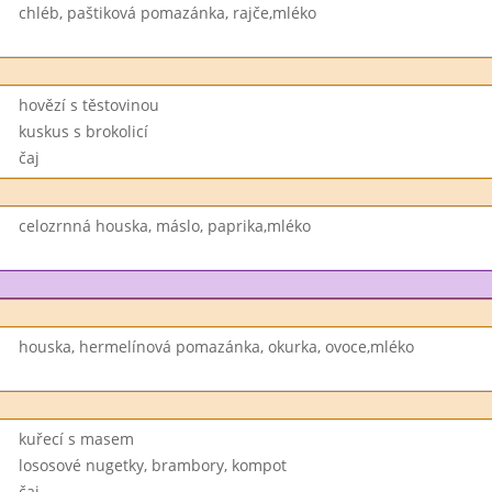
chléb, paštiková pomazánka, rajče,mléko
hovězí s těstovinou
kuskus s brokolicí
čaj
celozrnná houska, máslo, paprika,mléko
houska, hermelínová pomazánka, okurka, ovoce,mléko
kuřecí s masem
lososové nugetky, brambory, kompot
čaj