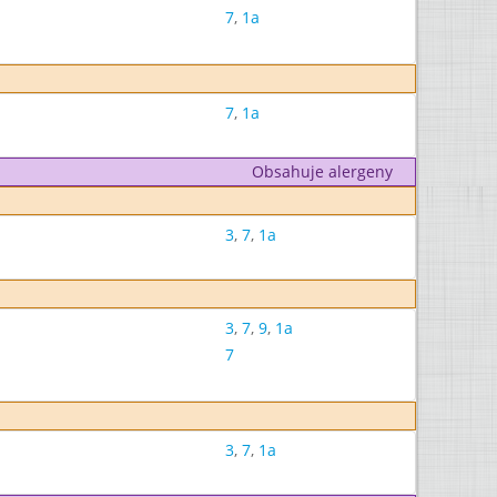
7
,
1a
7
,
1a
Obsahuje alergeny
3
,
7
,
1a
3
,
7
,
9
,
1a
7
3
,
7
,
1a