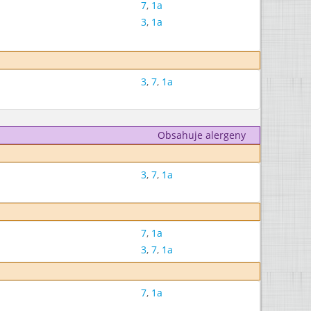
7
,
1a
3
,
1a
3
,
7
,
1a
Obsahuje alergeny
3
,
7
,
1a
7
,
1a
3
,
7
,
1a
7
,
1a