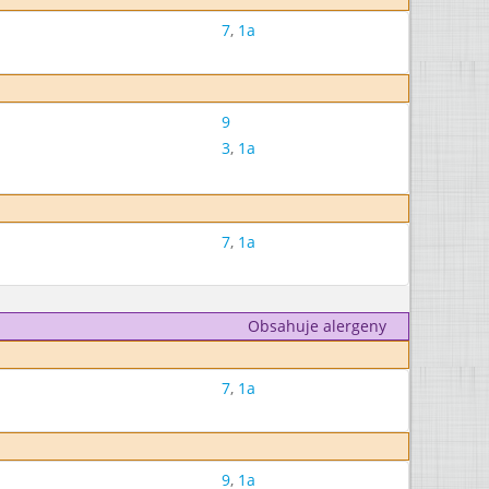
7
,
1a
9
3
,
1a
7
,
1a
Obsahuje alergeny
7
,
1a
9
,
1a