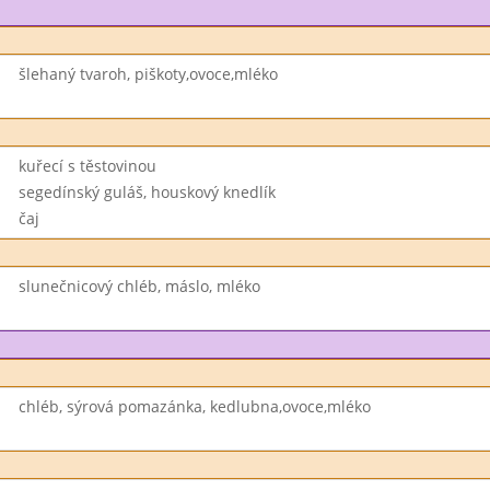
šlehaný tvaroh, piškoty,ovoce,mléko
kuřecí s těstovinou
segedínský guláš, houskový knedlík
čaj
slunečnicový chléb, máslo, mléko
chléb, sýrová pomazánka, kedlubna,ovoce,mléko