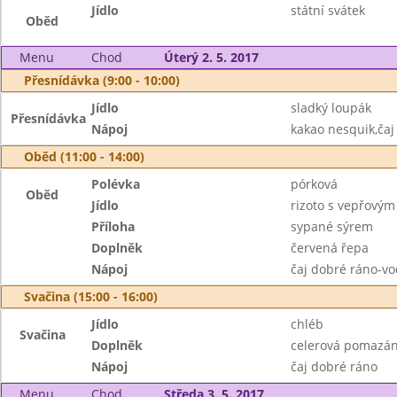
Jídlo
státní svátek
Oběd
Menu
Chod
Úterý 2. 5. 2017
Přesnídávka (9:00 - 10:00)
Jídlo
sladký loupák
Přesnídávka
Nápoj
kakao nesquik,čaj
Oběd (11:00 - 14:00)
Polévka
pórková
Oběd
Jídlo
rizoto s vepřový
Příloha
sypané sýrem
Doplněk
červená řepa
Nápoj
čaj dobré ráno-vo
Svačina (15:00 - 16:00)
Jídlo
chléb
Svačina
Doplněk
celerová pomazán
Nápoj
čaj dobré ráno
Menu
Chod
Středa 3. 5. 2017