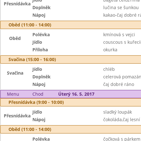
Přesnídávka
Doplněk
lučina se šunkou
Nápoj
kakao-čaj dobré r
Oběd (11:00 - 14:00)
Polévka
kmínová s vejci
Oběd
Jídlo
couscous s kuřec
Příloha
okurka
Svačina (15:00 - 16:00)
Jídlo
chléb
Svačina
Doplněk
celerová pomazán
Nápoj
čaj dobré ráno
Menu
Chod
Úterý 16. 5. 2017
Přesnídávka (9:00 - 10:00)
Jídlo
sladký loupák
Přesnídávka
Nápoj
čokoláda,čaj lesn
Oběd (11:00 - 14:00)
Polévka
čočková s párkem