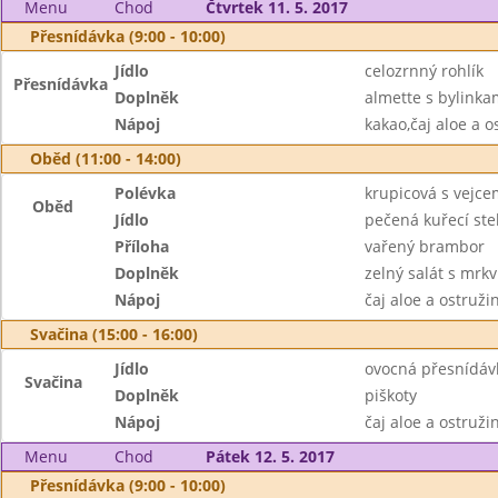
Menu
Chod
Čtvrtek 11. 5. 2017
Přesnídávka (9:00 - 10:00)
Jídlo
celozrnný rohlík
Přesnídávka
Doplněk
almette s bylinka
Nápoj
kakao,čaj aloe a o
Oběd (11:00 - 14:00)
Polévka
krupicová s vejce
Oběd
Jídlo
pečená kuřecí st
Příloha
vařený brambor
Doplněk
zelný salát s mrkv
Nápoj
čaj aloe a ostruž
Svačina (15:00 - 16:00)
Jídlo
ovocná přesnídáv
Svačina
Doplněk
piškoty
Nápoj
čaj aloe a ostruži
Menu
Chod
Pátek 12. 5. 2017
Přesnídávka (9:00 - 10:00)