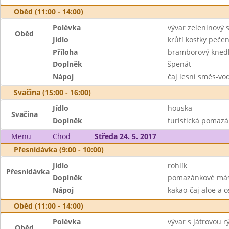
Oběd (11:00 - 14:00)
Polévka
vývar zeleninový 
Oběd
Jídlo
krůtí kostky peče
Příloha
bramborový knedl
Doplněk
špenát
Nápoj
čaj lesní směs-vo
Svačina (15:00 - 16:00)
Jídlo
houska
Svačina
Doplněk
turistická pomazá
Menu
Chod
Středa 24. 5. 2017
Přesnídávka (9:00 - 10:00)
Jídlo
rohlík
Přesnídávka
Doplněk
pomazánkové más
Nápoj
kakao-čaj aloe a o
Oběd (11:00 - 14:00)
Polévka
vývar s játrovou r
Oběd