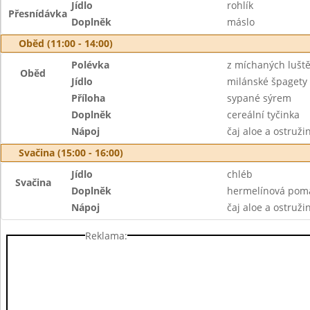
Jídlo
rohlík
Přesnídávka
Doplněk
máslo
Oběd (11:00 - 14:00)
Polévka
z míchaných lušt
Oběd
Jídlo
milánské špagety
Příloha
sypané sýrem
Doplněk
cereální tyčinka
Nápoj
čaj aloe a ostruži
Svačina (15:00 - 16:00)
Jídlo
chléb
Svačina
Doplněk
hermelínová poma
Nápoj
čaj aloe a ostruži
Reklama: