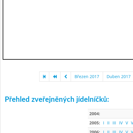
Březen 2017
Duben 2017
Přehled zveřejněných jídelníčků:
2004:
2005:
I
II
III
IV
V
V
2006:
I
II
III
IV
V
V