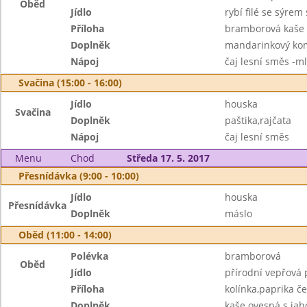
Oběd
Jídlo
rybí filé se sýre
Příloha
bramborová kaše
Doplněk
mandarinkový ko
Nápoj
čaj lesní směs -m
Svačina (15:00 - 16:00)
Jídlo
houska
Svačina
Doplněk
paštika,rajčata
Nápoj
čaj lesní směs
Menu
Chod
Středa 17. 5. 2017
Přesnídávka (9:00 - 10:00)
Jídlo
houska
Přesnídávka
Doplněk
máslo
Oběd (11:00 - 14:00)
Polévka
bramborová
Oběd
Jídlo
přírodní vepřová 
Příloha
kolínka,paprika če
Doplněk
kaše ovesná s ja