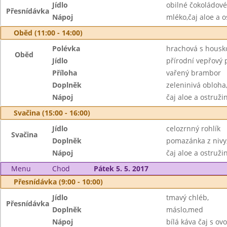
Jídlo
obilné čokoládové
Přesnídávka
Nápoj
mléko,čaj aloe a o
Oběd (11:00 - 14:00)
Polévka
hrachová s housk
Oběd
Jídlo
přírodní vepřový 
Příloha
vařený brambor
Doplněk
zeleninivá obloha
Nápoj
čaj aloe a ostruž
Svačina (15:00 - 16:00)
Jídlo
celozrnný rohlík
Svačina
Doplněk
pomazánka z nivy
Nápoj
čaj aloe a ostruži
Menu
Chod
Pátek 5. 5. 2017
Přesnídávka (9:00 - 10:00)
Jídlo
tmavý chléb,
Přesnídávka
Doplněk
máslo,med
Nápoj
bílá káva čaj s o