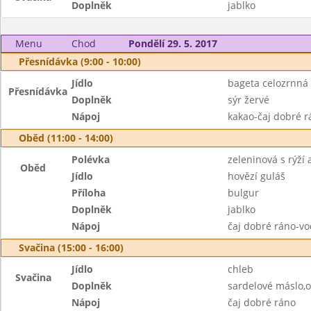
Doplněk
jablko
Menu
Chod
Pondělí 29. 5. 2017
Přesnídávka (9:00 - 10:00)
Jídlo
bageta celozrnná
Přesnídávka
Doplněk
sýr žervé
Nápoj
kakao-čaj dobré r
Oběd (11:00 - 14:00)
Polévka
zeleninová s rýží a
Oběd
Jídlo
hovězí guláš
Příloha
bulgur
Doplněk
jablko
Nápoj
čaj dobré ráno-vo
Svačina (15:00 - 16:00)
Jídlo
chleb
Svačina
Doplněk
sardelové máslo,
Nápoj
čaj dobré ráno