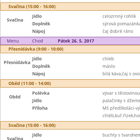
Svačina (15:00 - 16:00)
Jídlo
celozrnný rohlík
Svačina
Doplněk
sýrová pomazánka
Nápoj
čaj dobré ráno
Menu
Chod
Pátek 26. 5. 2017
Přesnídávka (9:00 - 10:00)
Jídlo
chleb
Přesnídávka
Doplněk
máslo
Nápoj
bílá káva,čaj s o
Oběd (11:00 - 14:00)
Polévka
vývar s těstovinou
Oběd
Jídlo
palačinky s dže
Příloha
Mš předškoláci-vý
chléb,kuř.řízek,h
Svačina (15:00 - 16:00)
Jídlo
buchty s tvarohe
Svačina