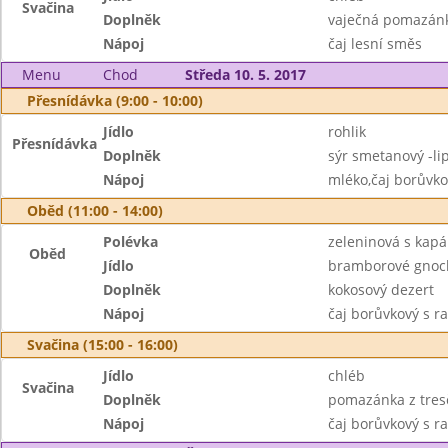
Svačina
Doplněk
vaječná pomazánk
Nápoj
čaj lesní směs
Menu
Chod
Středa 10. 5. 2017
Přesnídávka (9:00 - 10:00)
Jídlo
rohlik
Přesnídávka
Doplněk
sýr smetanový -li
Nápoj
mléko,čaj borůvko
Oběd (11:00 - 14:00)
Polévka
zeleninová s kap
Oběd
Jídlo
bramborové gnoch
Doplněk
kokosový dezert
Nápoj
čaj borůvkový s 
Svačina (15:00 - 16:00)
Jídlo
chléb
Svačina
Doplněk
pomazánka z tresč
Nápoj
čaj borůvkový s r