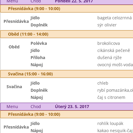
Menu
Chod
Pondělí 22. 5. 2017
Přesnídávka (9:00 - 10:00)
Jídlo
bageta celozrnná
Přesnídávka
Doplněk
sýr olivier
Oběd (11:00 - 14:00)
Polévka
brokolicova
Oběd
Jídlo
cikánská pečeně
Příloha
dušená rýže
Nápoj
ovocný mošt-voda
Svačina (15:00 - 16:00)
Jídlo
chleb
Svačina
Doplněk
rybí pomazánka,o
Nápoj
čaj s citronem
Menu
Chod
Úterý 23. 5. 2017
Přesnídávka (9:00 - 10:00)
Jídlo
rohlík loupák
Přesnídávka
Nápoj
kakao nesquik-čaj