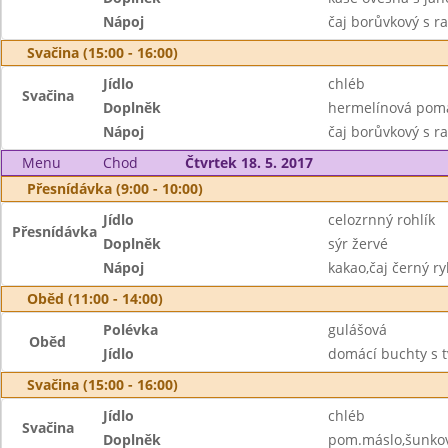
Nápoj
čaj borůvkový s 
Svačina (15:00 - 16:00)
Jídlo
chléb
Svačina
Doplněk
hermelínová pom
Nápoj
čaj borůvkový s r
Menu
Chod
Čtvrtek 18. 5. 2017
Přesnídávka (9:00 - 10:00)
Jídlo
celozrnný rohlík
Přesnídávka
Doplněk
sýr žervé
Nápoj
kakao,čaj černý ry
Oběd (11:00 - 14:00)
Polévka
gulášová
Oběd
Jídlo
domácí buchty s 
Svačina (15:00 - 16:00)
Jídlo
chléb
Svačina
Doplněk
pom.máslo,šunkov