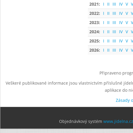
2021:
I
II
III
IV
V
V
2022:
I
II
III
IV
V
V
2023:
I
II
III
IV
V
V
2024:
I
II
III
IV
V
V
2025:
I
II
III
IV
V
V
2026:
I
II
III
IV
V
V
Připraveno progr
Veškeré publikované informace jsou vlastnictvím příslušné jídel
aplikace do n
Zásady 
Objednávkový systém
www.jidelna.c