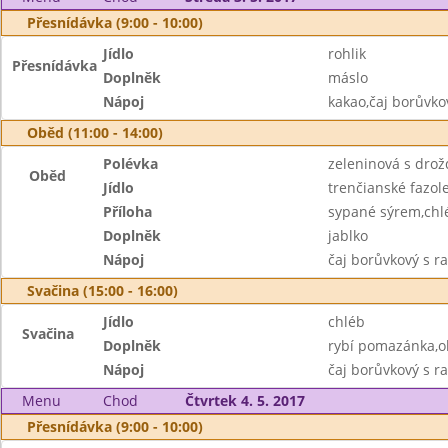
Přesnídávka (9:00 - 10:00)
Jídlo
rohlik
Přesnídávka
Doplněk
máslo
Nápoj
kakao,čaj borůvko
Oběd (11:00 - 14:00)
Polévka
zeleninová s drožd
Oběd
Jídlo
trenčianské fazo
Příloha
sypané sýrem,chl
Doplněk
jablko
Nápoj
čaj borůvkový s r
Svačina (15:00 - 16:00)
Jídlo
chléb
Svačina
Doplněk
rybí pomazánka,ok
Nápoj
čaj borůvkový s r
Menu
Chod
Čtvrtek 4. 5. 2017
Přesnídávka (9:00 - 10:00)