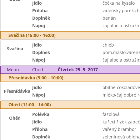
Jídlo
čočka na kyselo
Příloha
vídeňský párek,ch
Doplněk
banán
Nápoj
čaj aloe a ostruž
Svačina (15:00 - 16:00)
Jídlo
chléb
Svačina
Doplněk
pom.máslo,vařené 
Nápoj
čaj aloe a ostruži
Menu
Chod
Čtvrtek 25. 5. 2017
Přesnídávka (9:00 - 10:00)
Jídlo
obilné čokoládové
Přesnídávka
Nápoj
mléko-čaj dobré 
Oběd (11:00 - 14:00)
Polévka
fazolová
Oběd
Jídlo
kuřecí řízek zap
Příloha
vařený brambor
Doplněk
zeleninová obloh