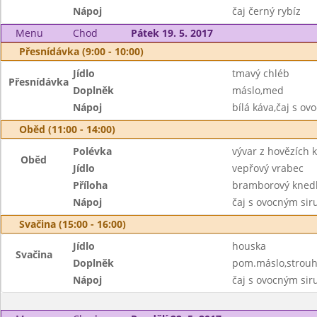
Nápoj
čaj černý rybíz
Menu
Chod
Pátek 19. 5. 2017
Přesnídávka (9:00 - 10:00)
Jídlo
tmavý chléb
Přesnídávka
Doplněk
máslo,med
Nápoj
bílá káva,čaj s o
Oběd (11:00 - 14:00)
Polévka
vývar z hovězích k
Oběd
Jídlo
vepřový vrabec
Příloha
bramborový knedl
Nápoj
čaj s ovocným si
Svačina (15:00 - 16:00)
Jídlo
houska
Svačina
Doplněk
pom.máslo,strouh
Nápoj
čaj s ovocným si