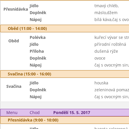
Jídlo
tmavý chléb,
Přesnídávka
Doplněk
máslo,džem
Nápoj
bílá káva,čaj s o
Oběd (11:00 - 14:00)
Polévka
kuřecí vývar se s
Oběd
Jídlo
přírodní roštěná
Příloha
dušená rýže
Doplněk
ovoce
Nápoj
čaj s ovocným si
Svačina (15:00 - 16:00)
Jídlo
houska
Svačina
Doplněk
zeleninová pomaz
Nápoj
čaj s ovocným si
Menu
Chod
Pondělí 15. 5. 2017
Přesnídávka (9:00 - 10:00)
Jídlo
bageta celozrnná