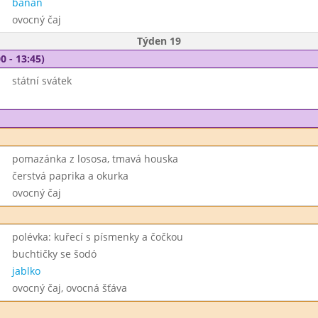
banán
ovocný čaj
Týden 19
0 - 13:45)
státní svátek
pomazánka z lososa, tmavá houska
čerstvá paprika a okurka
ovocný čaj
polévka: kuřecí s písmenky a čočkou
buchtičky se šodó
jablko
ovocný čaj, ovocná šťáva