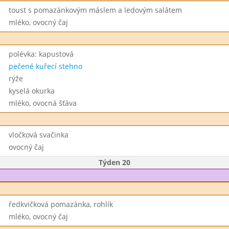
toust s pomazánkovým máslem a ledovým salátem
mléko, ovocný čaj
polévka: kapustová
pečené kuřecí stehno
rýže
kyselá okurka
mléko, ovocná šťáva
vločková svačinka
ovocný čaj
Týden 20
ředkvičková pomazánka, rohlík
mléko, ovocný čaj