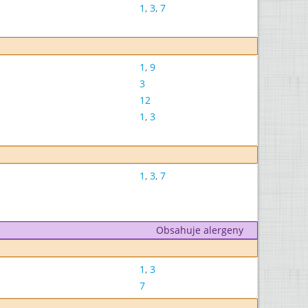
1
,
3
,
7
1
,
9
3
12
1
,
3
1
,
3
,
7
Obsahuje alergeny
1
,
3
7