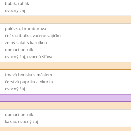
bobík, rohlík
ovocný čaj
polévka: bramborová
čočka,cibulka, vařené vajíčko
zelný salát s karotkou
domácí perník
ovocný čaj, ovocná šťáva
tmavá houska s máslem
čerstvá paprika a okurka
ovocný čaj
domácí perník
kakao, ovocný čaj