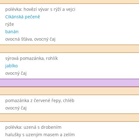
polévka: hovězí vývar s rýží a vejci
Cikánská pečeně
rýže
banán
ovocná šťáva, ovocný čaj
sýrová pomazánka, rohlík
jablko
ovocný čaj
pomazánka z červené řepy, chléb
ovocný čaj
polévka: uzená s drobením
halušky s uzeným masem a zelím