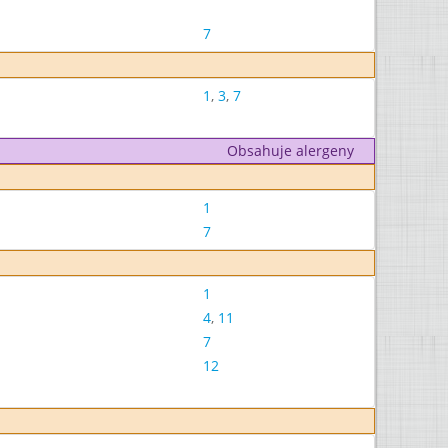
7
1
,
3
,
7
Obsahuje alergeny
1
7
1
4
,
11
7
12