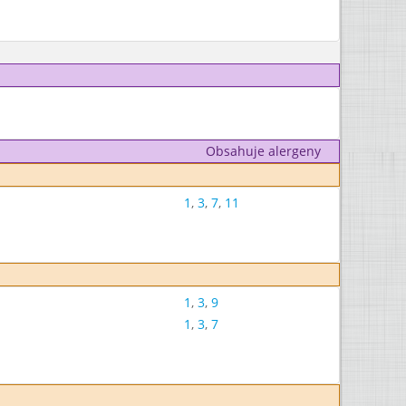
Obsahuje alergeny
1
,
3
,
7
,
11
1
,
3
,
9
1
,
3
,
7