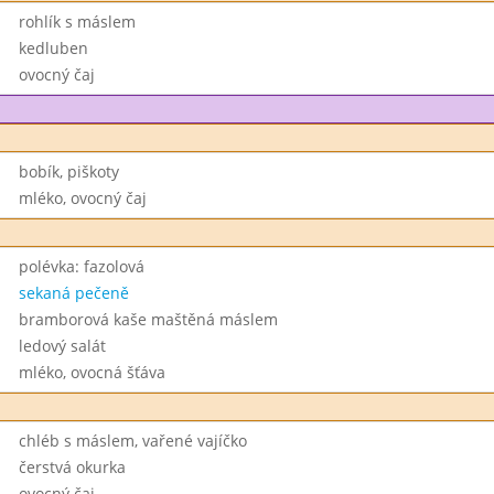
rohlík s máslem
kedluben
ovocný čaj
bobík, piškoty
mléko, ovocný čaj
polévka: fazolová
sekaná pečeně
bramborová kaše maštěná máslem
ledový salát
mléko, ovocná šťáva
chléb s máslem, vařené vajíčko
čerstvá okurka
ovocný čaj