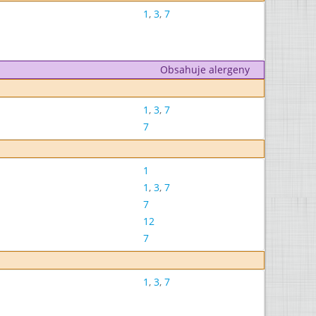
1
,
3
,
7
Obsahuje alergeny
1
,
3
,
7
7
1
1
,
3
,
7
7
12
7
1
,
3
,
7