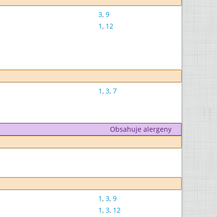
3
,
9
1
,
12
1
,
3
,
7
Obsahuje alergeny
1
,
3
,
9
1
,
3
,
12