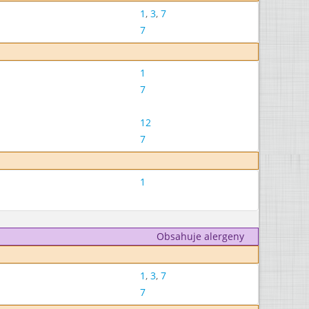
1
,
3
,
7
7
1
7
12
7
1
Obsahuje alergeny
1
,
3
,
7
7