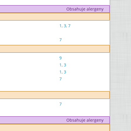
Obsahuje alergeny
1
,
3
,
7
7
9
1
,
3
1
,
3
7
7
Obsahuje alergeny