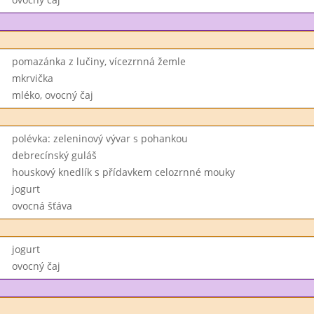
pomazánka z lučiny, vícezrnná žemle
mkrvička
mléko, ovocný čaj
polévka: zeleninový vývar s pohankou
debrecínský guláš
houskový knedlík s přídavkem celozrnné mouky
jogurt
ovocná šťáva
jogurt
ovocný čaj