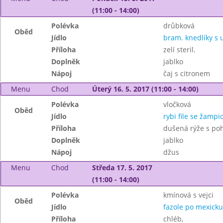
(11:00 - 14:00)
Polévka
drůbková
Oběd
Jídlo
bram. knedlíky s
Příloha
zelí steril.
Doplněk
jablko
Nápoj
čaj s citronem
Menu
Chod
Úterý 16. 5. 2017 (11:00 - 14:00)
Polévka
vločková
Oběd
Jídlo
rybi file se žamp
Příloha
dušená rýže s po
Doplněk
jablko
Nápoj
džus
Menu
Chod
Středa 17. 5. 2017
(11:00 - 14:00)
Polévka
kmínová s vejci
Oběd
Jídlo
fazole po mexicku
Příloha
chléb,