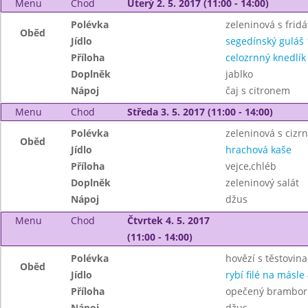
Menu
Chod
Úterý 2. 5. 2017 (11:00 - 14:00)
Polévka
zeleninová s frid
Oběd
Jídlo
segedínský guláš 
Příloha
celozrnný knedlík 
Doplněk
jablko
Nápoj
čaj s citronem
Menu
Chod
Středa 3. 5. 2017 (11:00 - 14:00)
Polévka
zeleninová s cizr
Oběd
Jídlo
hrachová kaše
Příloha
vejce,chléb
Doplněk
zeleninový salát
Nápoj
džus
Menu
Chod
Čtvrtek 4. 5. 2017
(11:00 - 14:00)
Polévka
hovězí s těstovin
Oběd
Jídlo
rybí filé na másle 
Příloha
opečený brambor
Nápoj
džus