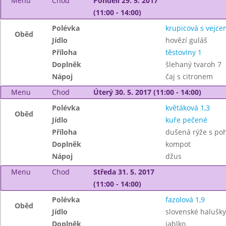
Menu
Chod
Pondělí 29. 5. 2017
(11:00 - 14:00)
Polévka
krupicová s vejce
Oběd
Jídlo
hovězí guláš
Příloha
těstoviny 1
Doplněk
šlehaný tvaroh 7
Nápoj
čaj s citronem
Menu
Chod
Úterý 30. 5. 2017 (11:00 - 14:00)
Polévka
květáková 1,3
Oběd
Jídlo
kuře pečené
Příloha
dušená rýže s po
Doplněk
kompot
Nápoj
džus
Menu
Chod
Středa 31. 5. 2017
(11:00 - 14:00)
Polévka
fazolová 1,9
Oběd
Jídlo
slovenské halušky
Doplněk
jablko