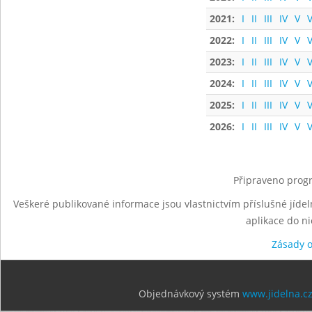
2021:
I
II
III
IV
V
V
2022:
I
II
III
IV
V
V
2023:
I
II
III
IV
V
V
2024:
I
II
III
IV
V
V
2025:
I
II
III
IV
V
V
2026:
I
II
III
IV
V
V
Připraveno progr
Veškeré publikované informace jsou vlastnictvím příslušné jídel
aplikace do n
Zásady 
Objednávkový systém
www.jidelna.c