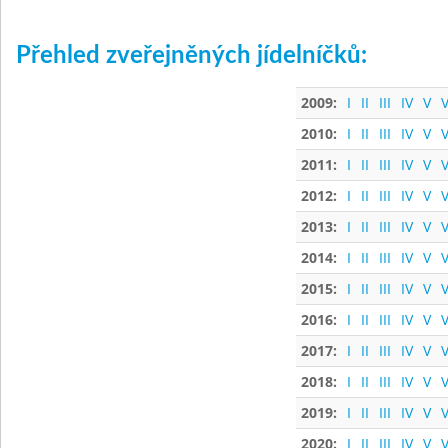
Přehled zveřejněných jídelníčků:
2009:
I
II
III
IV
V
V
2010:
I
II
III
IV
V
V
2011:
I
II
III
IV
V
V
2012:
I
II
III
IV
V
V
2013:
I
II
III
IV
V
V
2014:
I
II
III
IV
V
V
2015:
I
II
III
IV
V
V
2016:
I
II
III
IV
V
V
2017:
I
II
III
IV
V
V
2018:
I
II
III
IV
V
V
2019:
I
II
III
IV
V
V
2020:
I
II
III
IV
V
V