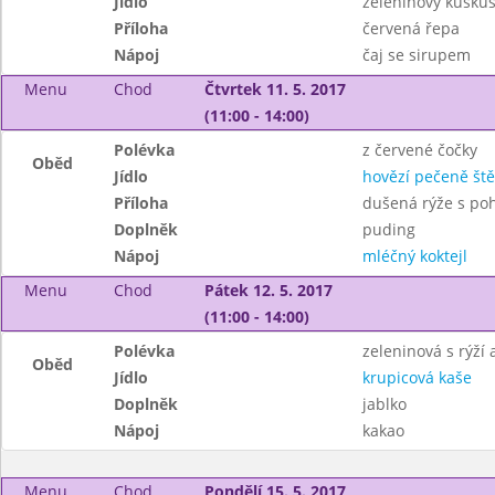
Jídlo
zeleninový kuskus
Příloha
červená řepa
Nápoj
čaj se sirupem
Menu
Chod
Čtvrtek 11. 5. 2017
(11:00 - 14:00)
Polévka
z červené čočky
Oběd
Jídlo
hovězí pečeně ště
Příloha
dušená rýže s po
Doplněk
puding
Nápoj
mléčný koktejl
Menu
Chod
Pátek 12. 5. 2017
(11:00 - 14:00)
Polévka
zeleninová s rýží
Oběd
Jídlo
krupicová kaše
Doplněk
jablko
Nápoj
kakao
Menu
Chod
Pondělí 15. 5. 2017