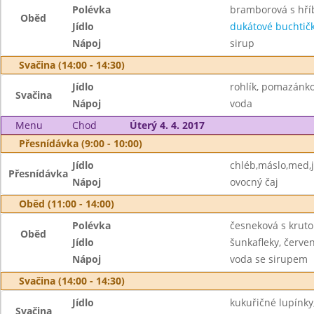
Polévka
bramborová s hří
Oběd
Jídlo
dukátové buchtič
Nápoj
sirup
Svačina (14:00 - 14:30)
Jídlo
rohlík, pomazánko
Svačina
Nápoj
voda
Menu
Chod
Úterý 4. 4. 2017
Přesnídávka (9:00 - 10:00)
Jídlo
chléb,máslo,med,
Přesnídávka
Nápoj
ovocný čaj
Oběd (11:00 - 14:00)
Polévka
česneková s krut
Oběd
Jídlo
šunkafleky, červe
Nápoj
voda se sirupem
Svačina (14:00 - 14:30)
Jídlo
kukuřičné lupínky
Svačina