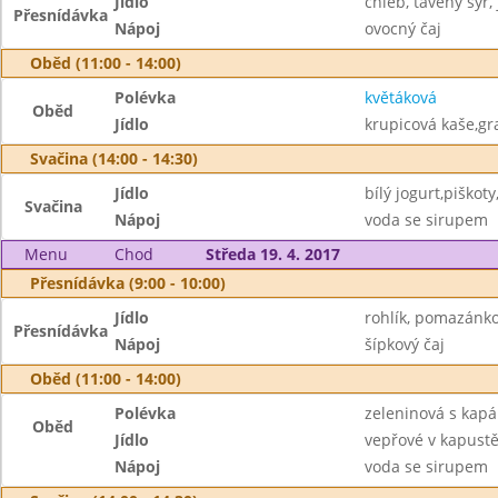
Jídlo
chléb, tavený sýr,
Přesnídávka
Nápoj
ovocný čaj
Oběd (11:00 - 14:00)
Polévka
květáková
Oběd
Jídlo
krupicová kaše,gr
Svačina (14:00 - 14:30)
Jídlo
bílý jogurt,piškot
Svačina
Nápoj
voda se sirupem
Menu
Chod
Středa 19. 4. 2017
Přesnídávka (9:00 - 10:00)
Jídlo
rohlík, pomazánko
Přesnídávka
Nápoj
šípkový čaj
Oběd (11:00 - 14:00)
Polévka
zeleninová s kap
Oběd
Jídlo
vepřové v kapust
Nápoj
voda se sirupem