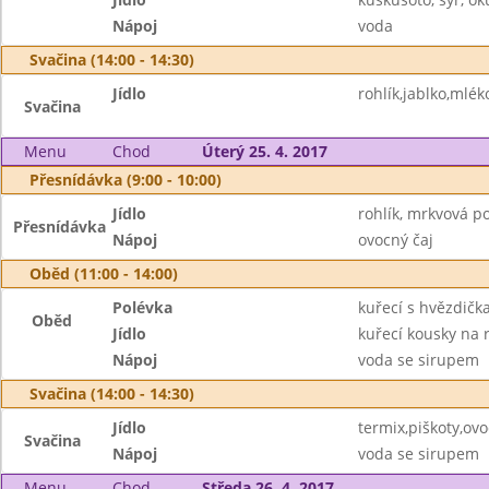
Nápoj
voda
Svačina (14:00 - 14:30)
Jídlo
rohlík,jablko,mlék
Svačina
Menu
Chod
Úterý 25. 4. 2017
Přesnídávka (9:00 - 10:00)
Jídlo
rohlík, mrkvová 
Přesnídávka
Nápoj
ovocný čaj
Oběd (11:00 - 14:00)
Polévka
kuřecí s hvězdičk
Oběd
Jídlo
kuřecí kousky na
Nápoj
voda se sirupem
Svačina (14:00 - 14:30)
Jídlo
termix,piškoty,ov
Svačina
Nápoj
voda se sirupem
Menu
Chod
Středa 26. 4. 2017