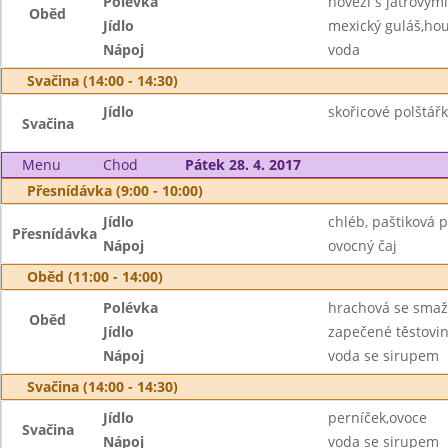
Polévka
hovězí s játrovými
Oběd
Jídlo
mexický guláš,hou
Nápoj
voda
Svačina (14:00 - 14:30)
Jídlo
skořicové polštář
Svačina
Menu
Chod
Pátek 28. 4. 2017
Přesnídávka (9:00 - 10:00)
Jídlo
chléb, paštiková 
Přesnídávka
Nápoj
ovocný čaj
Oběd (11:00 - 14:00)
Polévka
hrachová se sma
Oběd
Jídlo
zapečené těstovi
Nápoj
voda se sirupem
Svačina (14:00 - 14:30)
Jídlo
perníček,ovoce
Svačina
Nápoj
voda se sirupem