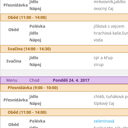
Jídlo
mrkvovník,jablko
Přesnídávka
Nápoj
ovocný čaj
Oběd (11:00 - 14:00)
Polévka
jíšková s vejcem
Oběd
Jídlo
hrachová kaše,šun
Nápoj
voda
Svačina (14:00 - 14:30)
Jídlo
sýr a křup
Svačina
Nápoj
sirup
Menu
Chod
Pondělí 24. 4. 2017
Přesnídávka (9:00 - 10:00)
Jídlo
chléb, tuňáková 
Přesnídávka
Nápoj
šípkový čaj
Oběd (11:00 - 14:00)
Polévka
zeleninová
Oběd
Jídlo
kuskusoto, sýr, ok