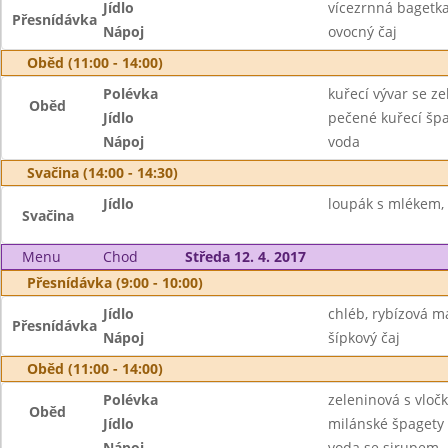
Jídlo
vícezrnná bagetk
Přesnídávka
Nápoj
ovocný čaj
Oběd (11:00 - 14:00)
Polévka
kuřecí vývar se z
Oběd
Jídlo
pečené kuřecí šp
Nápoj
voda
Svačina (14:00 - 14:30)
Jídlo
loupák s mlékem,
Svačina
Menu
Chod
Středa 12. 4. 2017
Přesnídávka (9:00 - 10:00)
Jídlo
chléb, rybízová 
Přesnídávka
Nápoj
šípkový čaj
Oběd (11:00 - 14:00)
Polévka
zeleninová s vloč
Oběd
Jídlo
milánské špagety
Nápoj
voda se sirupem