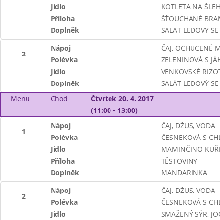
Jídlo
KOTLETA NA ŠLE
Příloha
ŠŤOUCHANÉ BRA
Doplněk
SALÁT LEDOVÝ SE
Nápoj
ČAJ, OCHUCENÉ 
2
Polévka
ZELENINOVÁ S JÁ
Jídlo
VENKOVSKÉ RIZO
Doplněk
SALÁT LEDOVÝ SE
Menu
Chod
Čtvrtek 20. 4. 2017
(11:00 - 13:00)
Nápoj
ČAJ, DŽUS, VODA
1
Polévka
ČESNEKOVÁ S CH
Jídlo
MAMINČINO KUŘ
Příloha
TĚSTOVINY
Doplněk
MANDARINKA
Nápoj
ČAJ, DŽUS, VODA
2
Polévka
ČESNEKOVÁ S CH
Jídlo
SMAŽENÝ SÝR, J