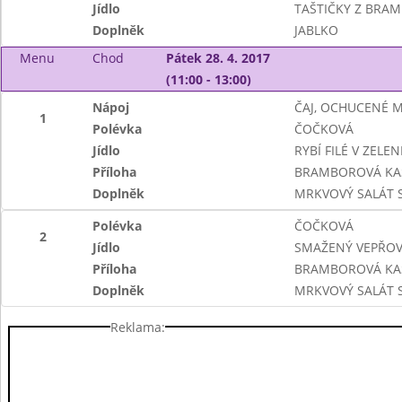
Jídlo
TAŠTIČKY Z BRA
Doplněk
JABLKO
Menu
Chod
Pátek 28. 4. 2017
(11:00 - 13:00)
Nápoj
ČAJ, OCHUCENÉ 
1
Polévka
ČOČKOVÁ
Jídlo
RYBÍ FILÉ V ZEL
Příloha
BRAMBOROVÁ KA
Doplněk
MRKVOVÝ SALÁT 
Polévka
ČOČKOVÁ
2
Jídlo
SMAŽENÝ VEPŘOV
Příloha
BRAMBOROVÁ KA
Doplněk
MRKVOVÝ SALÁT 
Reklama: