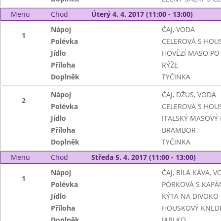
Menu
Chod
Úterý 4. 4. 2017 (11:00 - 13:00)
Nápoj
ČAJ, VODA
1
Polévka
CELEROVÁ S HOU
Jídlo
HOVĚZÍ MASO PO
Příloha
RÝŽE
Doplněk
TYČINKA
Nápoj
ČAJ, DŽUS, VODA
2
Polévka
CELEROVÁ S HOU
Jídlo
ITALSKÝ MASOVÝ 
Příloha
BRAMBOR
Doplněk
TYČINKA
Menu
Chod
Středa 5. 4. 2017 (11:00 - 13:00)
Nápoj
ČAJ, BÍLÁ KÁVA, 
1
Polévka
PÓRKOVÁ S KAPÁ
Jídlo
KÝTA NA DIVOKO
Příloha
HOUSKOVÝ KNEDL
Doplněk
JABLKO