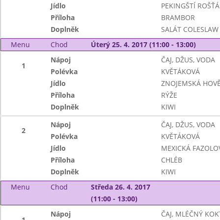
Jídlo
PEKINGŠTÍ ROŠŤÁ
Příloha
BRAMBOR
Doplněk
SALÁT COLESLAW
Menu
Chod
Úterý 25. 4. 2017 (11:00 - 13:00)
Nápoj
ČAJ, DŽUS, VODA
1
Polévka
KVĚTÁKOVÁ
Jídlo
ZNOJEMSKÁ HOVĚ
Příloha
RÝŽE
Doplněk
KIWI
Nápoj
ČAJ, DŽUS, VODA
2
Polévka
KVĚTÁKOVÁ
Jídlo
MEXICKÁ FAZOLO
Příloha
CHLÉB
Doplněk
KIWI
Menu
Chod
Středa 26. 4. 2017
(11:00 - 13:00)
Nápoj
ČAJ, MLÉČNÝ KOK
1