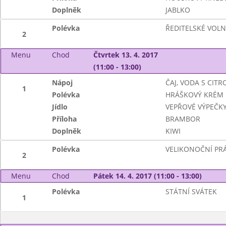
Doplněk
JABLKO
Polévka
ŘEDITELSKÉ VOL
2
Menu
Chod
Čtvrtek 13. 4. 2017
(11:00 - 13:00)
Nápoj
ČAJ, VODA S CIT
1
Polévka
HRÁŠKOVÝ KRÉM
Jídlo
VEPŘOVÉ VÝPEČKY
Příloha
BRAMBOR
Doplněk
KIWI
Polévka
VELIKONOČNÍ PR
2
Menu
Chod
Pátek 14. 4. 2017 (11:00 - 13:00)
Polévka
STÁTNÍ SVÁTEK
1