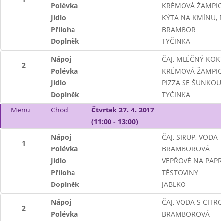
Polévka
KRÉMOVÁ ŽAMPI
Jídlo
KÝTA NA KMÍNU,
Příloha
BRAMBOR
Doplněk
TYČINKA
Nápoj
ČAJ, MLÉČNÝ KOK
2
Polévka
KRÉMOVÁ ŽAMPI
Jídlo
PIZZA SE ŠUNKOU
Doplněk
TYČINKA
Menu
Chod
Čtvrtek 27. 4. 2017
(11:00 - 13:00)
Nápoj
ČAJ, SIRUP, VODA
1
Polévka
BRAMBOROVÁ
Jídlo
VEPŘOVÉ NA PAPR
Příloha
TĚSTOVINY
Doplněk
JABLKO
Nápoj
ČAJ, VODA S CIT
2
Polévka
BRAMBOROVÁ