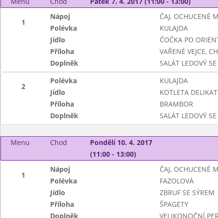
Menu
Chod
Pátek 7. 4. 2017 (11:00 - 13:00)
Nápoj
ČAJ, OCHUCENÉ 
1
Polévka
KULAJDA
Jídlo
ČOČKA PO ORIEN
Příloha
VAŘENÉ VEJCE, C
Doplněk
SALÁT LEDOVÝ SE
Polévka
KULAJDA
2
Jídlo
KOTLETA DELIKAT
Příloha
BRAMBOR
Doplněk
SALÁT LEDOVÝ SE
Menu
Chod
Pondělí 10. 4. 2017
(11:00 - 13:00)
Nápoj
ČAJ, OCHUCENÉ 
1
Polévka
FAZOLOVÁ
Jídlo
ZBRUF SE SÝREM
Příloha
ŠPAGETY
Doplněk
VELIKONOČNÍ PE