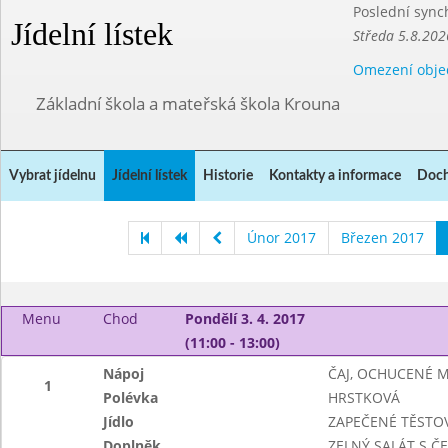
Poslední sync
Jídelní lístek
Středa 5.8.202
Omezení obje
Základní škola a mateřská škola Krouna
Vybrat jídelnu
Jídelní lístek
Historie
Kontakty a informace
Doch
Únor 2017
Březen 2017
Menu
Chod
Pondělí 3. 4. 2017
(11:00 - 13:00)
Nápoj
ČAJ, OCHUCENÉ 
1
Polévka
HRSTKOVÁ
Jídlo
ZAPEČENÉ TĚSTO
Doplněk
ZELNÝ SALÁT S 