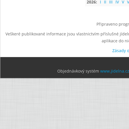
2026:
I
II
III
IV
V
V
Připraveno progr
Veškeré publikované informace jsou vlastnictvím příslušné jídel
aplikace do n
Zásady 
Objednávkový systém
www.jidelna.c