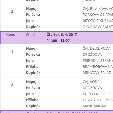
Nápoj
ČAJ, BÍLÁ KÁVA, 
2
Polévka
PÓRKOVÁ S KAPÁ
Jídlo
RIZOTO Z KUSKUS
Doplněk
OKURKOVÝ SALÁT
Menu
Chod
Čtvrtek 6. 4. 2017
(11:00 - 13:00)
Nápoj
ČAJ, DŽUS, VODA
1
Polévka
DROŽĎOVÁ
Jídlo
PŘÍRODNÍ SEKANÝ
Příloha
BRAMBOROVÁ KA
Doplněk
MRKVOVÝ SALÁT
Nápoj
ČAJ, VODA
2
Polévka
DROŽĎOVÁ
Jídlo
KUŘECÍ MASO SE
Příloha
TĚSTOVINY S ME
Doplněk
MANDARINKA