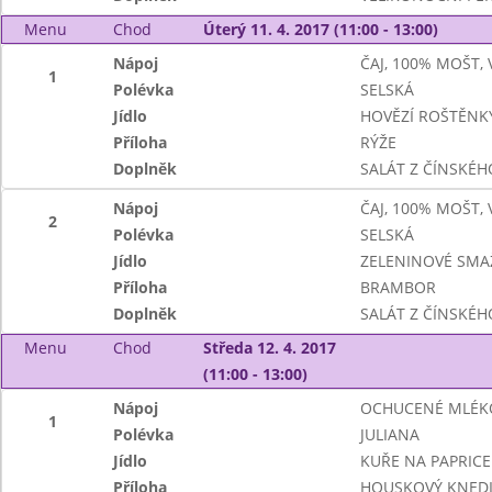
Menu
Chod
Úterý 11. 4. 2017 (11:00 - 13:00)
Nápoj
ČAJ, 100% MOŠT,
1
Polévka
SELSKÁ
Jídlo
HOVĚZÍ ROŠTĚNK
Příloha
RÝŽE
Doplněk
SALÁT Z ČÍNSKÉHO
Nápoj
ČAJ, 100% MOŠT,
2
Polévka
SELSKÁ
Jídlo
ZELENINOVÉ SMA
Příloha
BRAMBOR
Doplněk
SALÁT Z ČÍNSKÉHO
Menu
Chod
Středa 12. 4. 2017
(11:00 - 13:00)
Nápoj
OCHUCENÉ MLÉK
1
Polévka
JULIANA
Jídlo
KUŘE NA PAPRICE
Příloha
HOUSKOVÝ KNEDL