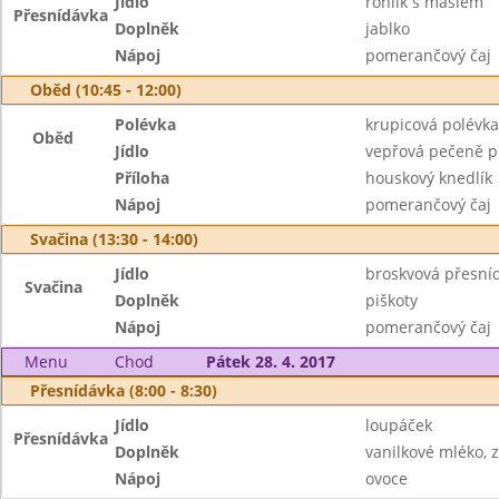
Jídlo
rohlík s máslem
Přesnídávka
Doplněk
jablko
Nápoj
pomerančový čaj
Oběd (10:45 - 12:00)
Polévka
krupicová polévka
Oběd
Jídlo
vepřová pečeně p
Příloha
houskový knedlík
Nápoj
pomerančový čaj
Svačina (13:30 - 14:00)
Jídlo
broskvová přesní
Svačina
Doplněk
piškoty
Nápoj
pomerančový čaj
Menu
Chod
Pátek 28. 4. 2017
Přesnídávka (8:00 - 8:30)
Jídlo
loupáček
Přesnídávka
Doplněk
vanilkové mléko, z
Nápoj
ovoce