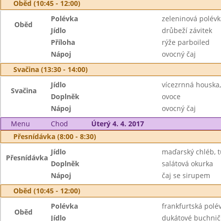
Oběd (10:45 - 12:00)
Polévka
zeleninová polév
Oběd
Jídlo
drůbeží závitek
Příloha
rýže parboiled
Nápoj
ovocný čaj
Svačina (13:30 - 14:00)
Jídlo
vícezrnná houska
Svačina
Doplněk
ovoce
Nápoj
ovocný čaj
Menu
Chod
Úterý 4. 4. 2017
Přesnídávka (8:00 - 8:30)
Jídlo
maďarský chléb, 
Přesnídávka
Doplněk
salátová okurka
Nápoj
čaj se sirupem
Oběd (10:45 - 12:00)
Polévka
frankfurtská polé
Oběd
Jídlo
dukátové buchnič