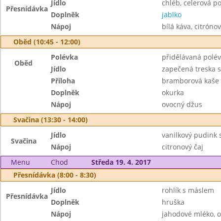
Jídlo
chléb, celerová 
Přesnídávka
Doplněk
jablko
Nápoj
bílá káva, citrónov
Oběd (10:45 - 12:00)
Polévka
přidělávaná polé
Oběd
Jídlo
zapečená treska s
Příloha
bramborová kaše
Doplněk
okurka
Nápoj
ovocný džus
Svačina (13:30 - 14:00)
Jídlo
vanilkový pudink 
Svačina
Nápoj
citronový čaj
Menu
Chod
Středa 19. 4. 2017
Přesnídávka (8:00 - 8:30)
Jídlo
rohlík s máslem
Přesnídávka
Doplněk
hruška
Nápoj
jahodové mléko, o