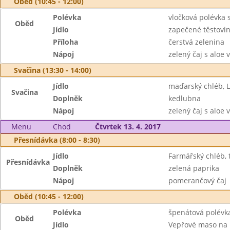
Oběd (10:45 - 12:00)
Polévka
vločková polévka s
Oběd
Jídlo
zapečené těstovi
Příloha
čerstvá zelenina
Nápoj
zelený čaj s aloe 
Svačina (13:30 - 14:00)
Jídlo
maďarský chléb, 
Svačina
Doplněk
kedlubna
Nápoj
zelený čaj s aloe 
Menu
Chod
Čtvrtek 13. 4. 2017
Přesnídávka (8:00 - 8:30)
Jídlo
Farmářský chléb,
Přesnídávka
Doplněk
zelená paprika
Nápoj
pomerančový čaj
Oběd (10:45 - 12:00)
Polévka
špenátová polévk
Oběd
Jídlo
Vepřové maso na