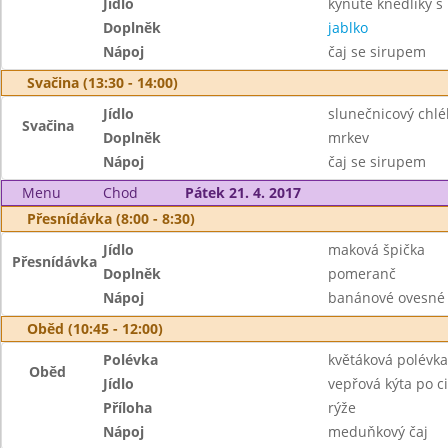
Jídlo
kynuté knedlíky s
Doplněk
jablko
Nápoj
čaj se sirupem
Svačina (13:30 - 14:00)
Jídlo
slunečnicový chlé
Svačina
Doplněk
mrkev
Nápoj
čaj se sirupem
Menu
Chod
Pátek 21. 4. 2017
Přesnídávka (8:00 - 8:30)
Jídlo
maková špička
Přesnídávka
Doplněk
pomeranč
Nápoj
banánové ovesné 
Oběd (10:45 - 12:00)
Polévka
květáková polévka
Oběd
Jídlo
vepřová kýta po c
Příloha
rýže
Nápoj
meduňkový čaj