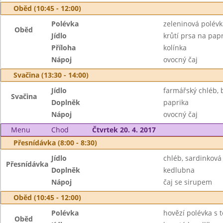
Oběd (10:45 - 12:00)
Polévka
zeleninová polév
Oběd
Jídlo
krůtí prsa na pap
Příloha
kolínka
Nápoj
ovocný čaj
Svačina (13:30 - 14:00)
Jídlo
farmářský chléb, 
Svačina
Doplněk
paprika
Nápoj
ovocný čaj
Menu
Chod
Čtvrtek 20. 4. 2017
Přesnídávka (8:00 - 8:30)
Jídlo
chléb, sardinkov
Přesnídávka
Doplněk
kedlubna
Nápoj
čaj se sirupem
Oběd (10:45 - 12:00)
Polévka
hovězí polévka s 
Oběd