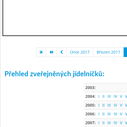
Únor 2017
Březen 2017
Přehled zveřejněných jídelníčků:
2003:
2004:
I
II
III
IV
V
V
2005:
I
II
III
IV
V
V
2006:
I
II
III
IV
V
V
2007:
I
II
III
IV
V
V