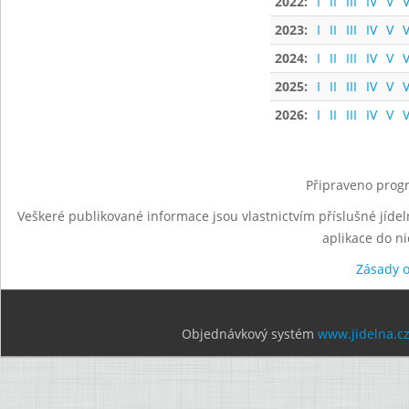
2022:
I
II
III
IV
V
V
2023:
I
II
III
IV
V
V
2024:
I
II
III
IV
V
V
2025:
I
II
III
IV
V
V
2026:
I
II
III
IV
V
V
Připraveno progr
Veškeré publikované informace jsou vlastnictvím příslušné jídel
aplikace do n
Zásady 
Objednávkový systém
www.jidelna.c