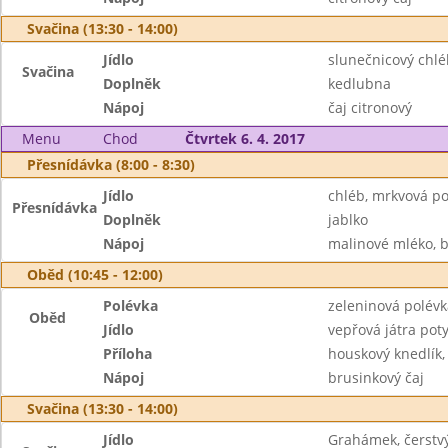
Svačina (13:30 - 14:00)
Jídlo
slunečnicový chlé
Svačina
Doplněk
kedlubna
Nápoj
čaj citronový
Menu
Chod
Čtvrtek 6. 4. 2017
Přesnídávka (8:00 - 8:30)
Jídlo
chléb, mrkvová 
Přesnídávka
Doplněk
jablko
Nápoj
malinové mléko, b
Oběd (10:45 - 12:00)
Polévka
zeleninová polév
Oběd
Jídlo
vepřová játra pot
Příloha
houskový knedlík,
Nápoj
brusinkový čaj
Svačina (13:30 - 14:00)
Jídlo
Grahámek, čerstvý 