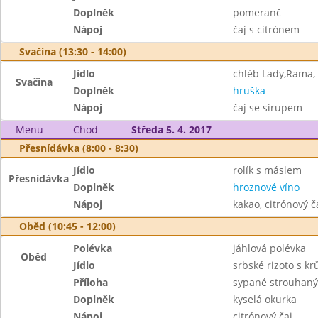
Doplněk
pomeranč
Nápoj
čaj s citrónem
Svačina (13:30 - 14:00)
Jídlo
chléb Lady,Rama, 
Svačina
Doplněk
hruška
Nápoj
čaj se sirupem
Menu
Chod
Středa 5. 4. 2017
Přesnídávka (8:00 - 8:30)
Jídlo
rolík s máslem
Přesnídávka
Doplněk
hroznové víno
Nápoj
kakao, citrónový č
Oběd (10:45 - 12:00)
Polévka
jáhlová polévka
Oběd
Jídlo
srbské rizoto s k
Příloha
sypané strouhan
Doplněk
kyselá okurka
Nápoj
citrónový čaj