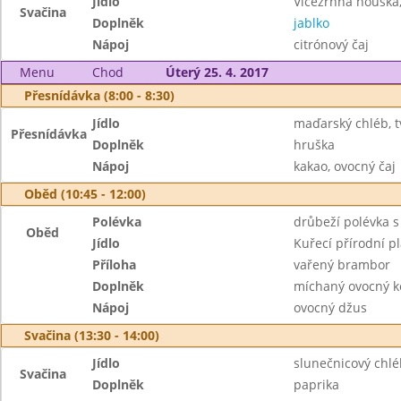
Jídlo
Vícezrnná houska,
Svačina
Doplněk
jablko
Nápoj
citrónový čaj
Menu
Chod
Úterý 25. 4. 2017
Přesnídávka (8:00 - 8:30)
Jídlo
maďarský chléb, 
Přesnídávka
Doplněk
hruška
Nápoj
kakao, ovocný čaj
Oběd (10:45 - 12:00)
Polévka
drůbeží polévka 
Oběd
Jídlo
Kuřecí přírodní pl
Příloha
vařený brambor
Doplněk
míchaný ovocný 
Nápoj
ovocný džus
Svačina (13:30 - 14:00)
Jídlo
slunečnicový chlé
Svačina
Doplněk
paprika