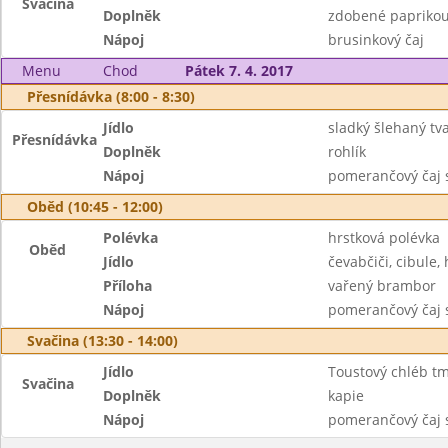
Svačina
Doplněk
zdobené papriko
Nápoj
brusinkový čaj
Menu
Chod
Pátek 7. 4. 2017
Přesnídávka (8:00 - 8:30)
Jídlo
sladký šlehaný t
Přesnídávka
Doplněk
rohlík
Nápoj
pomerančový čaj 
Oběd (10:45 - 12:00)
Polévka
hrstková polévka
Oběd
Jídlo
čevabčiči, cibule,
Příloha
vařený brambor
Nápoj
pomerančový čaj 
Svačina (13:30 - 14:00)
Jídlo
Toustový chléb t
Svačina
Doplněk
kapie
Nápoj
pomerančový čaj 