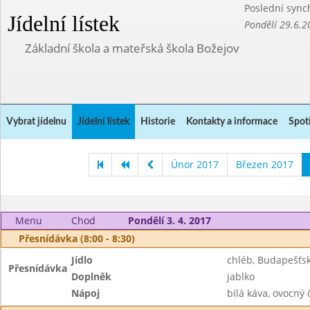
Poslední sync
Jídelní lístek
Pondělí 29.6.2
Základní škola a mateřská škola Božejov
Vybrat jídelnu
Jídelní lístek
Historie
Kontakty a informace
Spot
Únor 2017
Březen 2017
Menu
Chod
Pondělí 3. 4. 2017
Přesnídávka (8:00 - 8:30)
Jídlo
chléb, Budapešť
Přesnídávka
Doplněk
jablko
Nápoj
bílá káva, ovocný 