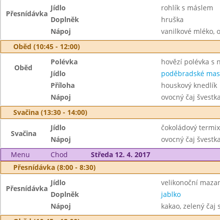
Jídlo
rohlík s máslem
Přesnídávka
Doplněk
hruška
Nápoj
vanilkové mléko, 
Oběd (10:45 - 12:00)
Polévka
hovězí polévka s 
Oběd
Jídlo
poděbradské mas
Příloha
houskový knedlík
Nápoj
ovocný čaj švestk
Svačina (13:30 - 14:00)
Jídlo
čokoládový termix
Svačina
Nápoj
ovocný čaj švestk
Menu
Chod
Středa 12. 4. 2017
Přesnídávka (8:00 - 8:30)
Jídlo
velikonoční maza
Přesnídávka
Doplněk
jablko
Nápoj
kakao, zelený čaj 