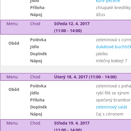
Jídlo
kuře pečené
Příloha
chlupaté knedlíky,
Nápoj
džus
Menu
Chod
Středa 12. 4. 2017
(11:00 - 14:00)
Polévka
zeleninová s cizr
Oběd
Jídlo
dukátové buchtič
Doplněk
jablko
Nápoj
mléčný koktejl 7
Menu
Chod
Úterý 18. 4. 2017 (11:00 - 14:00)
Polévka
zeleninová s poh
Oběd
Jídlo
rybí filé se sýrem
Příloha
opečený brambor
Doplněk
zeleninový salát
Nápoj
čaj s citronem
Menu
Chod
Středa 19. 4. 2017
(11:00 - 14:00)