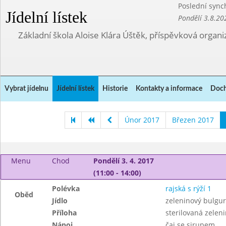
Poslední sync
Jídelní lístek
Pondělí 3.8.20
Základní škola Aloise Klára Úštěk, příspěvková organi
Vybrat jídelnu
Jídelní lístek
Historie
Kontakty a informace
Doch
Únor 2017
Březen 2017
Menu
Chod
Pondělí 3. 4. 2017
(11:00 - 14:00)
Polévka
rajská s rýží 1
Oběd
Jídlo
zeleninový bulgur
Příloha
sterilovaná zelen
Nápoj
čaj se sirupem