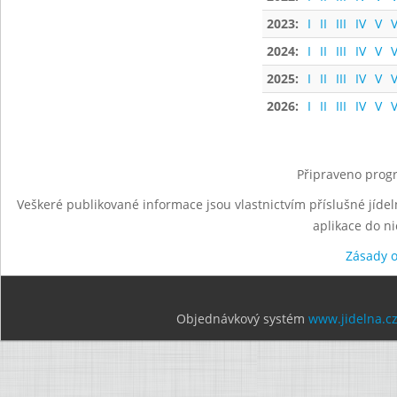
2023:
I
II
III
IV
V
V
2024:
I
II
III
IV
V
V
2025:
I
II
III
IV
V
V
2026:
I
II
III
IV
V
V
Připraveno progr
Veškeré publikované informace jsou vlastnictvím příslušné jídel
aplikace do n
Zásady 
Objednávkový systém
www.jidelna.c