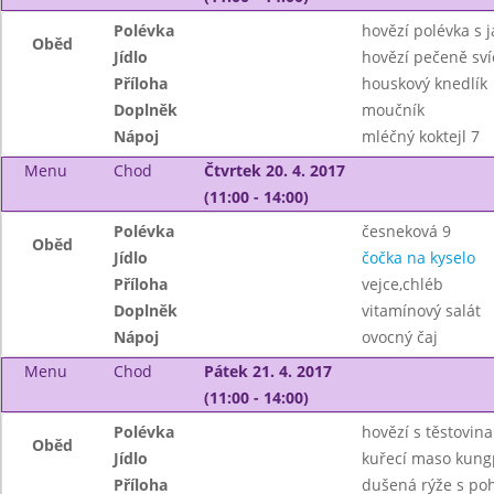
Polévka
hovězí polévka s j
Oběd
Jídlo
hovězí pečeně sví
Příloha
houskový knedlík
Doplněk
moučník
Nápoj
mléčný koktejl 7
Menu
Chod
Čtvrtek 20. 4. 2017
(11:00 - 14:00)
Polévka
česneková 9
Oběd
Jídlo
čočka na kyselo
Příloha
vejce,chléb
Doplněk
vitamínový salát
Nápoj
ovocný čaj
Menu
Chod
Pátek 21. 4. 2017
(11:00 - 14:00)
Polévka
hovězí s těstovin
Oběd
Jídlo
kuřecí maso kun
Příloha
dušená rýže s po