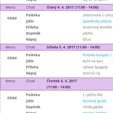
Menu
Chod
Úterý 4. 4. 2017 (11:00 - 14:00)
Polévka
zeleninová s celo
Oběd
Jídlo
španělský ptáček 
Příloha
vícezrnný knedlík
Doplněk
jablko
Nápoj
džus
Menu
Chod
Středa 5. 4. 2017 (11:00 - 14:00)
Polévka
Polévka kulajda 1,
Oběd
Jídlo
kuře na kari
Příloha
rýžové špagety
Nápoj
ovocný čaj
Menu
Chod
Čtvrtek 6. 4. 2017
(11:00 - 14:00)
Polévka
z rybího filé
Oběd
Jídlo
fazolový guláš
Doplněk
chléb,jablko
Nápoj
mléčný koktejl