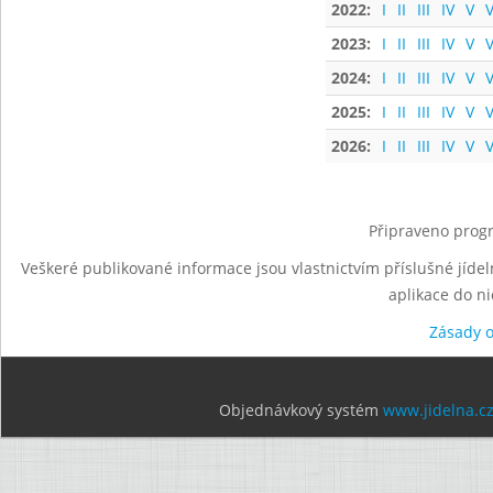
2022:
I
II
III
IV
V
V
2023:
I
II
III
IV
V
V
2024:
I
II
III
IV
V
V
2025:
I
II
III
IV
V
V
2026:
I
II
III
IV
V
V
Připraveno progr
Veškeré publikované informace jsou vlastnictvím příslušné jídel
aplikace do n
Zásady 
Objednávkový systém
www.jidelna.c