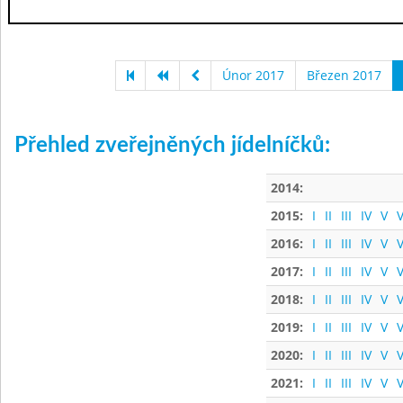
Únor 2017
Březen 2017
Přehled zveřejněných jídelníčků:
2014:
2015:
I
II
III
IV
V
V
2016:
I
II
III
IV
V
V
2017:
I
II
III
IV
V
V
2018:
I
II
III
IV
V
V
2019:
I
II
III
IV
V
V
2020:
I
II
III
IV
V
V
2021:
I
II
III
IV
V
V