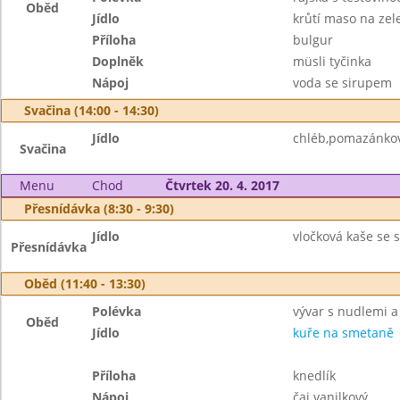
Oběd
Jídlo
krůtí maso na zel
Příloha
bulgur
Doplněk
müsli tyčinka
Nápoj
voda se sirupem
Svačina (14:00 - 14:30)
Jídlo
chléb,pomazánkové
Svačina
Menu
Chod
Čtvrtek 20. 4. 2017
Přesnídávka (8:30 - 9:30)
Jídlo
vločková kaše se s
Přesnídávka
Oběd (11:40 - 13:30)
Polévka
vývar s nudlemi 
Oběd
Jídlo
kuře na smetaně
Příloha
knedlík
Nápoj
čaj vanilkový