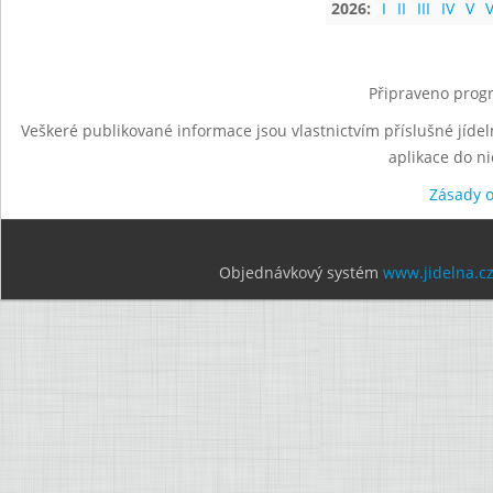
2026:
I
II
III
IV
V
V
Připraveno progr
Veškeré publikované informace jsou vlastnictvím příslušné jídel
aplikace do n
Zásady 
Objednávkový systém
www.jidelna.c