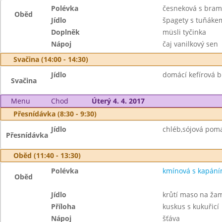
Polévka
česneková s bra
Oběd
Jídlo
špagety s tuňáke
Doplněk
müsli tyčinka
Nápoj
čaj vanilkový sen
Svačina (14:00 - 14:30)
Jídlo
domácí kefírová b
Svačina
Menu
Chod
Úterý 4. 4. 2017
Přesnídávka (8:30 - 9:30)
Jídlo
chléb,sójová poma
Přesnídávka
Oběd (11:40 - 13:30)
Polévka
kmínová s kapán
Oběd
Jídlo
krůtí maso na ža
Příloha
kuskus s kukuřicí
Nápoj
šťáva