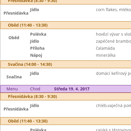
Přesnídávka (8:30 - 9:30)
Jídlo
corn flakes, mléko
Přesnídávka
Oběd (11:40 - 13:30)
Polévka
hovězí vývar s v
Oběd
Jídlo
zapéčené brambor
Příloha
čalamáda
Nápoj
minerálka
Svačina (14:00 - 14:30)
Jídlo
domácí kefírový p
Svačina
Menu
Chod
Středa 19. 4. 2017
Přesnídávka (8:30 - 9:30)
Jídlo
chléb,vaječná po
Přesnídávka
Oběd (11:40 - 13:30)
Polévka
rajská s těstovino