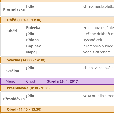
Jídlo
chléb,máslo,plátko
Přesnídávka
Oběd (11:40 - 13:30)
Polévka
zeleninová s jáhl
Oběd
Jídlo
pečené drůbeží 
Příloha
kysané zelí
Doplněk
bramborový knedl
Nápoj
voda s citronem
Svačina (14:00 - 14:30)
Jídlo
chléb,tvarohová p
Svačina
Menu
Chod
Středa 26. 4. 2017
Přesnídávka (8:30 - 9:30)
Jídlo
veka,nutella s má
Přesnídávka
Oběd (11:40 - 13:30)