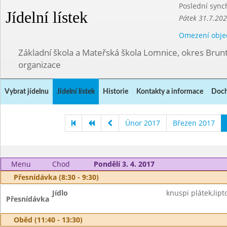
Poslední sync
Jídelní lístek
Pátek 31.7.202
Omezení obje
Základní škola a Mateřská škola Lomnice, okres Brunt
organizace
Vybrat jídelnu
Jídelní lístek
Historie
Kontakty a informace
Doch
Únor 2017
Březen 2017
Menu
Chod
Pondělí 3. 4. 2017
Přesnídávka (8:30 - 9:30)
Jídlo
knuspi plátek,lipt
Přesnídávka
Oběd (11:40 - 13:30)