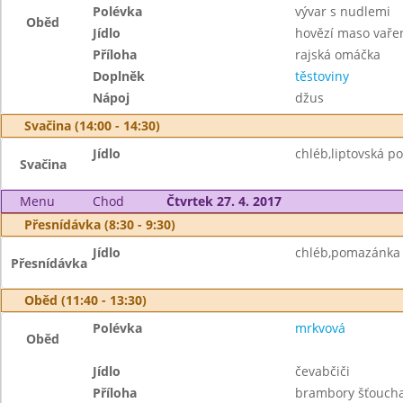
Polévka
vývar s nudlemi
Oběd
Jídlo
hovězí maso vaře
Příloha
rajská omáčka
Doplněk
těstoviny
Nápoj
džus
Svačina (14:00 - 14:30)
Jídlo
chléb,liptovská p
Svačina
Menu
Chod
Čtvrtek 27. 4. 2017
Přesnídávka (8:30 - 9:30)
Jídlo
chléb,pomazánka z
Přesnídávka
Oběd (11:40 - 13:30)
Polévka
mrkvová
Oběd
Jídlo
čevabčiči
Příloha
brambory šťoucha