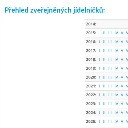
Přehled zveřejněných jídelníčků:
2014:
2015:
II
III
IV
V
V
2016:
I
II
III
IV
V
V
2017:
I
II
III
IV
V
V
2018:
I
II
III
IV
V
V
2019:
I
II
III
IV
V
V
2020:
I
II
III
IV
V
V
2021:
I
II
III
IV
V
V
2022:
I
II
III
IV
V
V
2023:
I
II
III
IV
V
V
2024:
I
II
III
IV
V
V
2025:
I
II
III
IV
V
V