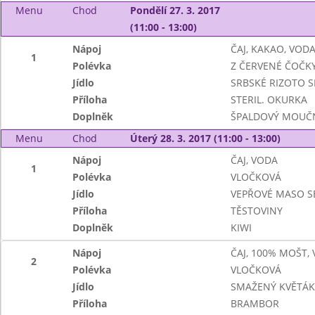
Menu
Chod
Pondělí 27. 3. 2017
(11:00 - 13:00)
Nápoj
ČAJ, KAKAO, VOD
1
Polévka
Z ČERVENÉ ČOČK
Jídlo
SRBSKÉ RIZOTO S
Příloha
STERIL. OKURKA
Doplněk
ŠPALDOVÝ MOUČ
Menu
Chod
Úterý 28. 3. 2017 (11:00 - 13:00)
Nápoj
ČAJ, VODA
1
Polévka
VLOČKOVÁ
Jídlo
VEPŘOVÉ MASO S
Příloha
TĚSTOVINY
Doplněk
KIWI
Nápoj
ČAJ, 100% MOŠT,
2
Polévka
VLOČKOVÁ
Jídlo
SMAŽENÝ KVĚTÁK
Příloha
BRAMBOR