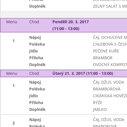
Doplněk
ZELNÝ SALÁT S MR
Menu
Chod
Pondělí 20. 3. 2017
(11:00 - 13:00)
Nápoj
ČAJ, OCHUCENÉ 
1
Polévka
CHLEBOVÁ S ČES
Jídlo
PEČENÉ KUŘE
Příloha
BRAMBOR
Doplněk
OVOCNÝ KOMPO
Menu
Chod
Úterý 21. 3. 2017 (11:00 - 13:00)
Nápoj
ČAJ, DŽUS, VODA
1
Polévka
BRAMBOROVÁ
Jídlo
CIKÁNSKÁ HOVĚZ
Příloha
RÝŽE
Doplněk
JABLKO
Nápoj
ČAJ, DŽUS, VODA
2
Polévka
BRABOROVÁ