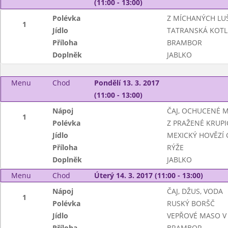
(11:00 - 13:00)
Polévka
Z MÍCHANÝCH LU
1
Jídlo
TATRANSKÁ KOTL
Příloha
BRAMBOR
Doplněk
JABLKO
Menu
Chod
Pondělí 13. 3. 2017
(11:00 - 13:00)
Nápoj
ČAJ, OCHUCENÉ 
1
Polévka
Z PRAŽENÉ KRUPI
Jídlo
MEXICKÝ HOVĚZÍ 
Příloha
RÝŽE
Doplněk
JABLKO
Menu
Chod
Úterý 14. 3. 2017 (11:00 - 13:00)
Nápoj
ČAJ, DŽUS, VODA
1
Polévka
RUSKÝ BORŠČ
Jídlo
VEPŘOVÉ MASO V
Příloha
BRAMBOR