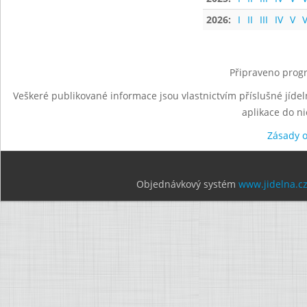
2026:
I
II
III
IV
V
V
Připraveno progr
Veškeré publikované informace jsou vlastnictvím příslušné jídel
aplikace do n
Zásady 
Objednávkový systém
www.jidelna.c