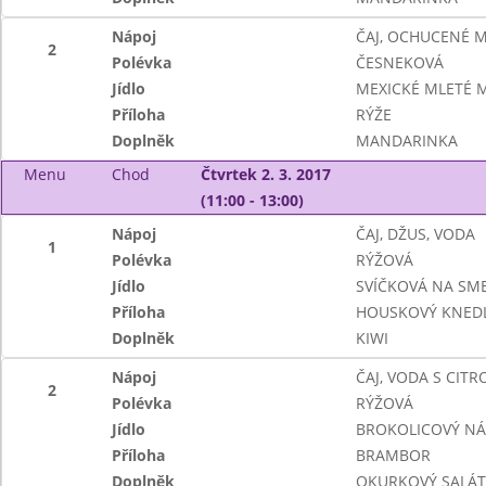
Nápoj
ČAJ, OCHUCENÉ 
2
Polévka
ČESNEKOVÁ
Jídlo
MEXICKÉ MLETÉ 
Příloha
RÝŽE
Doplněk
MANDARINKA
Menu
Chod
Čtvrtek 2. 3. 2017
(11:00 - 13:00)
Nápoj
ČAJ, DŽUS, VODA
1
Polévka
RÝŽOVÁ
Jídlo
SVÍČKOVÁ NA SM
Příloha
HOUSKOVÝ KNEDL
Doplněk
KIWI
Nápoj
ČAJ, VODA S CIT
2
Polévka
RÝŽOVÁ
Jídlo
BROKOLICOVÝ NÁ
Příloha
BRAMBOR
Doplněk
OKURKOVÝ SALÁT