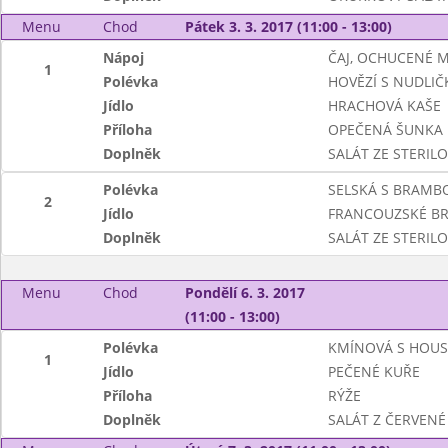
Menu
Chod
Pátek 3. 3. 2017 (11:00 - 13:00)
Nápoj
ČAJ, OCHUCENÉ 
1
Polévka
HOVĚZÍ S NUDLIČ
Jídlo
HRACHOVÁ KAŠE
Příloha
OPEČENÁ ŠUNKA
Doplněk
SALÁT ZE STERIL
Polévka
SELSKÁ S BRAM
2
Jídlo
FRANCOUZSKÉ B
Doplněk
SALÁT ZE STERIL
Menu
Chod
Pondělí 6. 3. 2017
(11:00 - 13:00)
Polévka
KMÍNOVÁ S HOU
1
Jídlo
PEČENÉ KUŘE
Příloha
RÝŽE
Doplněk
SALÁT Z ČERVENÉ