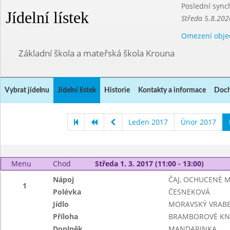
Poslední sync
Jídelní lístek
Středa 5.8.202
Omezení obje
Základní škola a mateřská škola Krouna
Vybrat jídelnu
Jídelní lístek
Historie
Kontakty a informace
Doch
Leden 2017
Únor 2017
Menu
Chod
Středa 1. 3. 2017 (11:00 - 13:00)
Nápoj
ČAJ, OCHUCENÉ 
1
Polévka
ČESNEKOVÁ
Jídlo
MORAVSKÝ VRAB
Příloha
BRAMBOROVÉ KNE
Doplněk
MANDARINKA