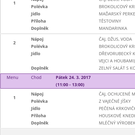
1
Polévka
BROKOLICOVÝ K
Jídlo
MAĎARSKÝ PERKE
Příloha
TĚSTOVINY
Doplněk
MANDARINKA
Nápoj
ČAJ, DŽUS, VODA
2
Polévka
BROKOLICOVÝ K
Jídlo
DŘEVORUBECKÝ K
VEJCI A HOUBAMI)
Doplněk
ZELNÝ SALÁT S 
Menu
Chod
Pátek 24. 3. 2017
(11:00 - 13:00)
Nápoj
ČAJ, OCHUCENÉ 
1
Polévka
Z VAJEČNÉ JÍŠKY
Jídlo
PEČENÁ KRKOVIČK
Příloha
HOUSKOVÉ KNEDL
Doplněk
MLÉČNÝ VÝROBEK