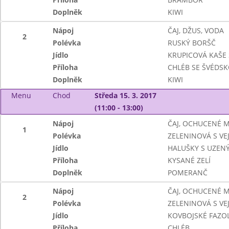
Doplněk
KIWI
Nápoj
ČAJ, DŽUS, VODA
2
Polévka
RUSKÝ BORŠČ
Jídlo
KRUPICOVÁ KAŠE
Příloha
CHLÉB SE ŠVÉD
Doplněk
KIWI
Menu
Chod
Středa 15. 3. 2017
(11:00 - 13:00)
Nápoj
ČAJ, OCHUCENÉ 
1
Polévka
ZELENINOVÁ S VEJ
Jídlo
HALUŠKY S UZE
Příloha
KYSANÉ ZELÍ
Doplněk
POMERANČ
Nápoj
ČAJ, OCHUCENÉ 
2
Polévka
ZELENINOVÁ S VEJ
Jídlo
KOVBOJSKÉ FAZO
Příloha
CHLÉB