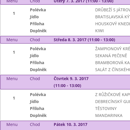
Menu
Chod
Úterý 7. 3. 2017 (11:00 - 13:00)
Polévka
DRŮBEŽÍ S JÁTRO
1
Jídlo
BRATISLAVSKÁ KÝ
Příloha
HOUSKOVÝ KNEDL
Doplněk
KIWI
Menu
Chod
Středa 8. 3. 2017 (11:00 - 13:00)
Polévka
ŽAMPIONOVÝ KR
1
Jídlo
SEKANÁ PEČENĚ
Příloha
BRAMBOROVÁ KA
Doplněk
SALÁT Z ČÍNSKÉHO
Menu
Chod
Čtvrtek 9. 3. 2017
(11:00 - 13:00)
Polévka
Z RŮŽIČKOVÉ KAP
1
Jídlo
DEBRECÍNSKÝ GU
Příloha
TĚSTOVINY
Doplněk
MANDARINKA
Menu
Chod
Pátek 10. 3. 2017