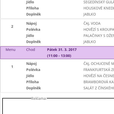
Jídlo
SEGEDÍNSKÝ GUL
Příloha
HOUSKOVÉ KNEDL
Doplněk
JABLKO
Nápoj
ČAJ, VODA
2
Polévka
HOVĚZÍ S KROUP
Jídlo
PALAČINKY S DŽ
Doplněk
JABLKO
Menu
Chod
Pátek 31. 3. 2017
(11:00 - 13:00)
Nápoj
ČAJ, OCHUCENÉ 
1
Polévka
FRANKFURTSKÁ Z
Jídlo
HOVĚZÍ NA ČESN
Příloha
BRAMBOROVÁ KA
Doplněk
SALÁT Z ČÍNSKÉHO
Reklama: