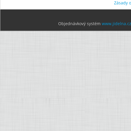
Zásady 
Objednávkový systém
www.jidelna.c