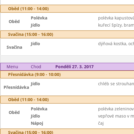
Oběd (11:00 - 14:00)
Polévka
polévka kapustov
Oběd
Jídlo
kuřecí špízy, bram
Svačina (15:00 - 16:00)
Jídlo
dýňová kostka, o
Svačina
Menu
Chod
Pondělí 27. 3. 2017
Přesnídávka (9:00 - 10:00)
Jídlo
chléb se strouhan
Přesnídávka
Oběd (11:00 - 14:00)
Polévka
polévka zelenino
Oběd
Jídlo
vepřové maso v m
Nápoj
čaj
Svačina (15:00 - 16:00)