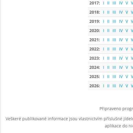
2017:
I
II
III
IV
V
V
2018:
I
II
III
IV
V
V
2019:
I
II
III
IV
V
V
2020:
I
II
III
IV
V
V
2021:
I
II
III
IV
V
V
2022:
I
II
III
IV
V
V
2023:
I
II
III
IV
V
V
2024:
I
II
III
IV
V
V
2025:
I
II
III
IV
V
V
2026:
I
II
III
IV
V
V
Připraveno progr
Veškeré publikované informace jsou vlastnictvím příslušné jídel
aplikace do n