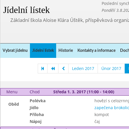
Poslední sync
Jídelní lístek
Pondělí 3.8.20
Základní škola Aloise Klára Úštěk, příspěvková organi
Vybrat jídelnu
Jídelní lístek
Historie
Kontakty a informace
Doch
Leden 2017
Únor 2017
Menu
Chod
Středa 1. 3. 2017 (11:00 - 14:00)
Polévka
hovězí s celozrnn
Oběd
Jídlo
zapečena brokolic
Příloha
kompot
Nápoj
čaj