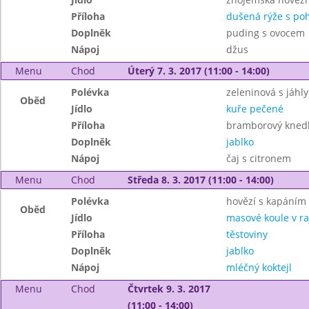
Příloha
dušená rýže s po
Doplněk
puding s ovocem
Nápoj
džus
Menu
Chod
Úterý 7. 3. 2017 (11:00 - 14:00)
Polévka
zeleninová s jáhly
Oběd
Jídlo
kuře pečené
Příloha
bramborový knedlí
Doplněk
jablko
Nápoj
čaj s citronem
Menu
Chod
Středa 8. 3. 2017 (11:00 - 14:00)
Polévka
hovězí s kapáním
Oběd
Jídlo
masové koule v r
Příloha
těstoviny
Doplněk
jablko
Nápoj
mléčný koktejl
Menu
Chod
Čtvrtek 9. 3. 2017
(11:00 - 14:00)