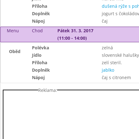
Příloha
dušená rýže s po
Doplněk
jogurt s čokoládo
Nápoj
čaj
Menu
Chod
Pátek 31. 3. 2017
(11:00 - 14:00)
Polévka
zelná
Oběd
Jídlo
slovenské haluš
Příloha
zelí steril.
Doplněk
jablko
Nápoj
čaj s citronem
Reklama: