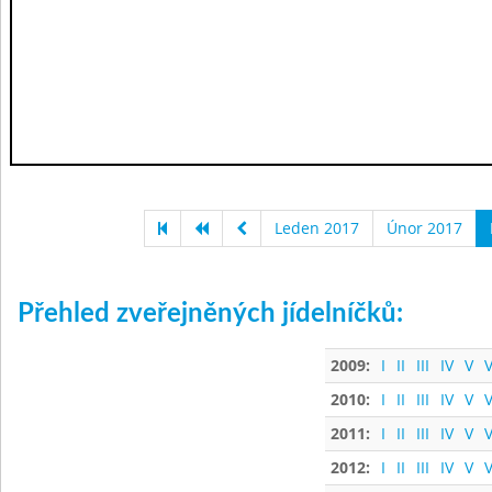
Leden 2017
Únor 2017
Přehled zveřejněných jídelníčků:
2009:
I
II
III
IV
V
V
2010:
I
II
III
IV
V
V
2011:
I
II
III
IV
V
V
2012:
I
II
III
IV
V
V