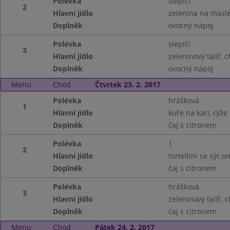
Polévka
slepičí
2
Hlavní jídlo
zelenina na másl
Doplněk
ovocný nápoj
Polévka
slepičí
3
Hlavní jídlo
zeleninový talíř, 
Doplněk
ovocný nápoj
Menu
Chod
Čtvrtek 23. 2. 2017
Polévka
hrášková
1
Hlavní jídlo
kuře na kari, rýže
Doplněk
čaj s citronem
Polévka
1
2
Hlavní jídlo
tortellini se sýr.om
Doplněk
čaj s citronem
Polévka
hrášková
3
Hlavní jídlo
zeleninový talíř, 
Doplněk
čaj s citronem
Menu
Chod
Pátek 24. 2. 2017