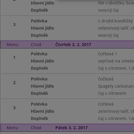
Hlavní jídlo
file v těstíčku, br
Doplněk
ovocný čaj
Polévka
s drožď.knedlíčky
3
Hlavní jídlo
zeleninový talíř, 
Doplněk
ovocný čaj
Menu
Chod
Čtvrtek 2. 2. 2017
Polévka
čočková 1
1
Hlavní jídlo
vepřové na smeta
Doplněk
čaj s citronem, 1,3
Polévka
čočková
2
Hlavní jídlo
špagety carbonara
Doplněk
čaj s citronem
Polévka
čočková
3
Hlavní jídlo
zeleninový talíř, 
Doplněk
čaj s citronem, 1,6
Menu
Chod
Pátek 3. 2. 2017