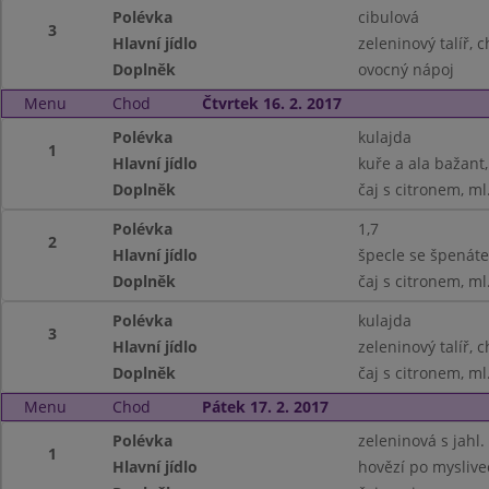
Polévka
cibulová
3
Hlavní jídlo
zeleninový talíř, c
Doplněk
ovocný nápoj
Menu
Chod
Čtvrtek 16. 2. 2017
Polévka
kulajda
1
Hlavní jídlo
kuře a ala bažant,
Doplněk
čaj s citronem, m
Polévka
1,7
2
Hlavní jídlo
špecle se špenáte
Doplněk
čaj s citronem, m
Polévka
kulajda
3
Hlavní jídlo
zeleninový talíř, c
Doplněk
čaj s citronem, m
Menu
Chod
Pátek 17. 2. 2017
Polévka
zeleninová s jahl.
1
Hlavní jídlo
hovězí po myslive