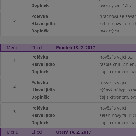
Doplněk
ovocný čaj, 1,3,7
Polévka
hrachová se zavá
3
Hlavní jídlo
zeleninový talíř, c
Doplněk
ovocný čaj
Menu
Chod
Pondělí 13. 2. 2017
Polévka
hovězí s vejci 3,9
1
Hlavní jídlo
fazole chilli,chléb,
Doplněk
čaj s citronem, ov
Polévka
hovězí s vejci
2
Hlavní jídlo
rýžový nákyp, s 
Doplněk
čaj s citronem, ov
Polévka
hovězí s vejci
3
Hlavní jídlo
zeleninový talíř, 
Doplněk
čaj s citronem, ov
Menu
Chod
Úterý 14. 2. 2017