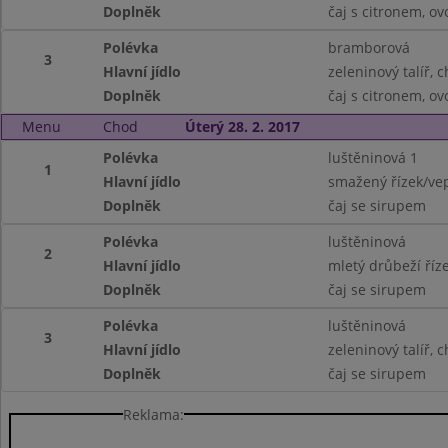
Doplněk
čaj s citronem, ov
Polévka
bramborová
3
Hlavní jídlo
zeleninový talíř, c
Doplněk
čaj s citronem, ov
Menu
Chod
Úterý 28. 2. 2017
Polévka
luštěninová 1
1
Hlavní jídlo
smažený řízek/vep
Doplněk
čaj se sirupem
Polévka
luštěninová
2
Hlavní jídlo
mletý drůbeží říz
Doplněk
čaj se sirupem
Polévka
luštěninová
3
Hlavní jídlo
zeleninový talíř, c
Doplněk
čaj se sirupem
Reklama: