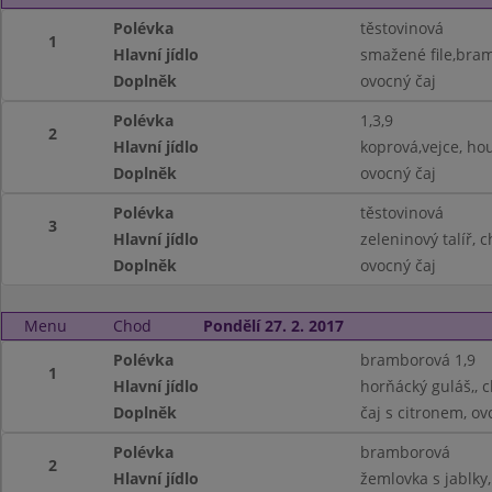
Polévka
těstovinová
1
Hlavní jídlo
smažené file,bram
Doplněk
ovocný čaj
Polévka
1,3,9
2
Hlavní jídlo
koprová,vejce, hou
Doplněk
ovocný čaj
Polévka
těstovinová
3
Hlavní jídlo
zeleninový talíř, c
Doplněk
ovocný čaj
Menu
Chod
Pondělí 27. 2. 2017
Polévka
bramborová 1,9
1
Hlavní jídlo
horňácký guláš,, 
Doplněk
čaj s citronem, ov
Polévka
bramborová
2
Hlavní jídlo
žemlovka s jablky,