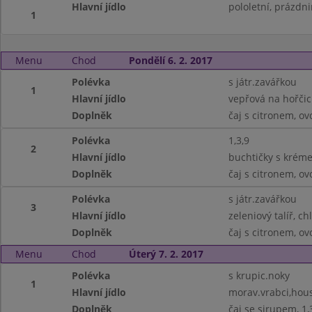
Hlavní jídlo
pololetní, prázdn
1
Menu
Chod
Pondělí 6. 2. 2017
Polévka
s játr.zavářkou
1
Hlavní jídlo
vepřová na hořčic
Doplněk
čaj s citronem, ov
Polévka
1,3,9
2
Hlavní jídlo
buchtičky s kréme
Doplněk
čaj s citronem, ov
Polévka
s játr.zavářkou
3
Hlavní jídlo
zeleniový talíř, ch
Doplněk
čaj s citronem, ov
Menu
Chod
Úterý 7. 2. 2017
Polévka
s krupic.noky
1
Hlavní jídlo
morav.vrabci,housk
Doplněk
čaj se sirupem, 1,