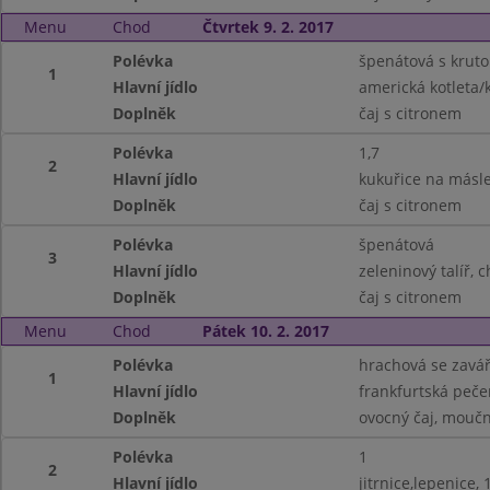
Menu
Chod
Čtvrtek 9. 2. 2017
Polévka
špenátová s krut
1
Hlavní jídlo
americká kotleta/
Doplněk
čaj s citronem
Polévka
1,7
2
Hlavní jídlo
kukuřice na másl
Doplněk
čaj s citronem
Polévka
špenátová
3
Hlavní jídlo
zeleninový talíř, c
Doplněk
čaj s citronem
Menu
Chod
Pátek 10. 2. 2017
Polévka
hrachová se zavá
1
Hlavní jídlo
frankfurtská peč
Doplněk
ovocný čaj, moučn
Polévka
1
2
Hlavní jídlo
jitrnice,lepenice, 