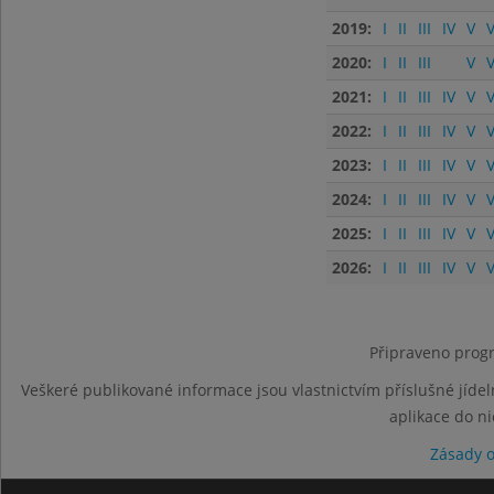
2019:
I
II
III
IV
V
V
2020:
I
II
III
V
V
2021:
I
II
III
IV
V
V
2022:
I
II
III
IV
V
V
2023:
I
II
III
IV
V
V
2024:
I
II
III
IV
V
V
2025:
I
II
III
IV
V
V
2026:
I
II
III
IV
V
V
Připraveno progr
Veškeré publikované informace jsou vlastnictvím příslušné jídel
aplikace do n
Zásady 