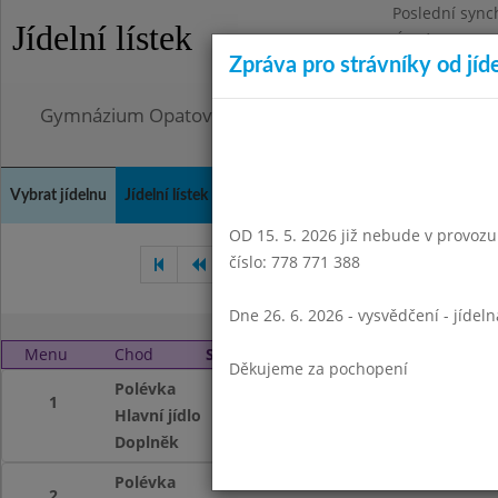
Poslední sync
Jídelní lístek
Úterý 4.8.2026
Zpráva pro strávníky od jíd
Omezení obje
Gymnázium Opatov, Praha 4, Konstantinova 1500
Vybrat jídelnu
Jídelní lístek
Historie
Kontakty a informace
Doch
OD 15. 5. 2026 již nebude v provozu t
číslo: 778 771 388
Prosinec 2016
Leden 2017
Dne 26. 6. 2026 - vysvědčení - jídel
Menu
Chod
Středa 1. 2. 2017
Děkujeme za pochopení
Polévka
s drožď.knedlíčky
1
Hlavní jídlo
pikantní krůtí, hr
Doplněk
ovocný čaj
Polévka
1,3,9
2