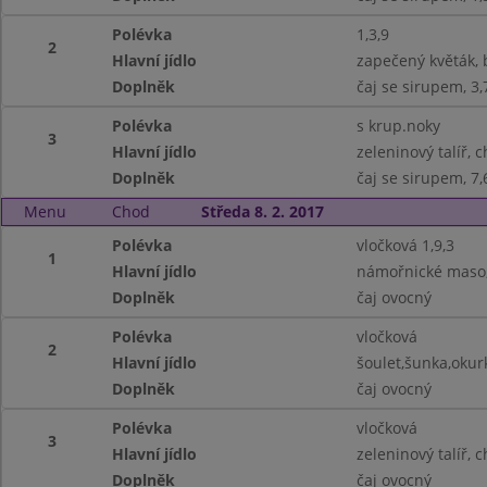
Polévka
1,3,9
2
Hlavní jídlo
zapečený květák, 
Doplněk
čaj se sirupem, 3,
Polévka
s krup.noky
3
Hlavní jídlo
zeleninový talíř, 
Doplněk
čaj se sirupem, 7,
Menu
Chod
Středa 8. 2. 2017
Polévka
vločková 1,9,3
1
Hlavní jídlo
námořnické maso, 
Doplněk
čaj ovocný
Polévka
vločková
2
Hlavní jídlo
šoulet,šunka,okurk
Doplněk
čaj ovocný
Polévka
vločková
3
Hlavní jídlo
zeleninový talíř, 
Doplněk
čaj ovocný