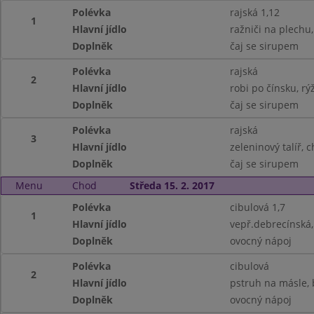
Polévka
rajská 1,12
1
Hlavní jídlo
ražniči na plechu
Doplněk
čaj se sirupem
Polévka
rajská
2
Hlavní jídlo
robi po čínsku, rý
Doplněk
čaj se sirupem
Polévka
rajská
3
Hlavní jídlo
zeleninový talíř, c
Doplněk
čaj se sirupem
Menu
Chod
Středa 15. 2. 2017
Polévka
cibulová 1,7
1
Hlavní jídlo
vepř.debrecínská,
Doplněk
ovocný nápoj
Polévka
cibulová
2
Hlavní jídlo
pstruh na másle, 
Doplněk
ovocný nápoj