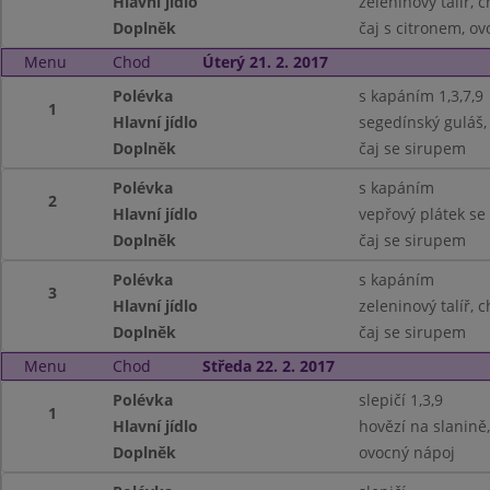
Hlavní jídlo
zeleninový talíř, 
Doplněk
čaj s citronem, ov
Menu
Chod
Úterý 21. 2. 2017
Polévka
s kapáním 1,3,7,9
1
Hlavní jídlo
segedínský guláš, 
Doplněk
čaj se sirupem
Polévka
s kapáním
2
Hlavní jídlo
vepřový plátek se
Doplněk
čaj se sirupem
Polévka
s kapáním
3
Hlavní jídlo
zeleninový talíř, c
Doplněk
čaj se sirupem
Menu
Chod
Středa 22. 2. 2017
Polévka
slepičí 1,3,9
1
Hlavní jídlo
hovězí na slanině
Doplněk
ovocný nápoj