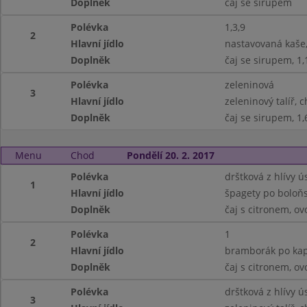
Doplněk
čaj se sirupem
Polévka
1,3,9
2
Hlavní jídlo
nastavovaná kaše,
Doplněk
čaj se sirupem, 1,
Polévka
zeleninová
3
Hlavní jídlo
zeleninový talíř, 
Doplněk
čaj se sirupem, 1,
Menu
Chod
Pondělí 20. 2. 2017
Polévka
drštková z hlívy ús
1
Hlavní jídlo
špagety po boloňs
Doplněk
čaj s citronem, ov
Polévka
1
2
Hlavní jídlo
bramborák po kapl
Doplněk
čaj s citronem, ov
Polévka
drštková z hlívy ús
3