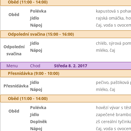
Oběd (11:00 - 14:00)
Polévka
kapustová s poha
Oběd
Jídlo
rajská omáčka, h
Nápoj
čaj, voda s ovoc
Odpolední svačina (15:00 - 16:00)
Jídlo
chléb, sýrová po
Odpolední
Nápoj
mléko, čaj
svačina
Menu
Chod
Středa 8. 2. 2017
Přesnídávka (9:00 - 10:00)
Jídlo
pečivo, paštiková
Přesnídávka
Nápoj
mléko, čaj
Oběd (11:00 - 14:00)
Polévka
hovězí vývar s tě
Oběd
Jídlo
zapečené brambo
Doplněk
zš cereální tyčink
Nápoj
čaj, voda s ovoc