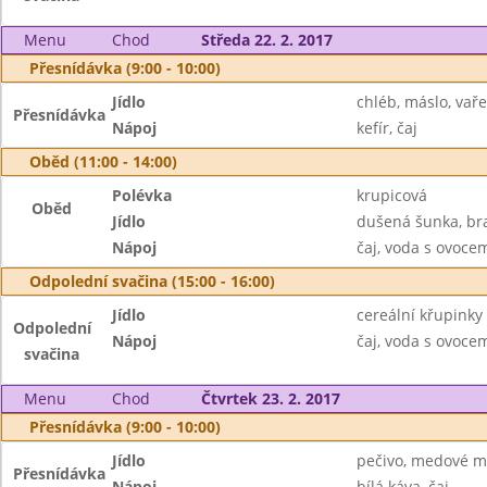
Menu
Chod
Středa 22. 2. 2017
Přesnídávka (9:00 - 10:00)
Jídlo
chléb, máslo, vař
Přesnídávka
Nápoj
kefír, čaj
Oběd (11:00 - 14:00)
Polévka
krupicová
Oběd
Jídlo
dušená šunka, bra
Nápoj
čaj, voda s ovoc
Odpolední svačina (15:00 - 16:00)
Jídlo
cereální křupink
Odpolední
Nápoj
čaj, voda s ovoc
svačina
Menu
Chod
Čtvrtek 23. 2. 2017
Přesnídávka (9:00 - 10:00)
Jídlo
pečivo, medové m
Přesnídávka
Nápoj
bílá káva, čaj