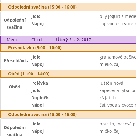
Odpolední svačina (15:00 - 16:00)
Jídlo
bílý jogurt s med
Odpolední
Nápoj
čaj, voda s ovoc
svačina
Menu
Chod
Úterý 21. 2. 2017
Přesnídávka (9:00 - 10:00)
Jídlo
grahamové pečivo
Přesnídávka
Nápoj
mléko, čaj
Oběd (11:00 - 14:00)
Polévka
luštěninová
Oběd
Jídlo
zapečená ryba, b
Doplněk
zš jablko
Nápoj
čaj, voda s ovoc
Odpolední svačina (15:00 - 16:00)
Jídlo
houska, masová p
Odpolední
Nápoj
mléko, čaj
svačina