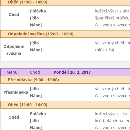
Oběd (11:00 - 14:00)
Polévka
kuřecí vývar s ját
Oběd
Jídlo
španělský ptáček,
Nápoj
čaj, voda s ovoc
Odpolední svačina (15:00 - 16:00)
Jídlo
vícezrnný chléb, 
Odpolední
Nápoj
mléko, čaj
svačina
Menu
Chod
Pondělí 20. 2. 2017
Přesnídávka (9:00 - 10:00)
Jídlo
vícezrnný chléb,
Přesnídávka
Nápoj
čaj, voda s ovoc
Oběd (11:00 - 14:00)
Polévka
kuřecí vývar s ku
Oběd
Jídlo
krůtí plátek na le
Nápoj
čaj, voda s ovoc