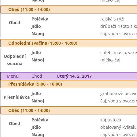
Oběd (11:00 - 14:00)
Polévka
rajská s rýží
Oběd
Jídlo
drůbeží rizoto s 
Nápoj
čaj, voda s ovoc
Odpolední svačina (15:00 - 16:00)
Jídlo
chléb, máslo, vař
Odpolední
Nápoj
mléko, čaj
svačina
Menu
Chod
Úterý 14. 2. 2017
Přesnídávka (9:00 - 10:00)
Jídlo
grahamové pečivo
Přesnídávka
Nápoj
čaj, voda s ovoc
Oběd (11:00 - 14:00)
Polévka
kapustová
Oběd
Jídlo
obalovaný květák,
Nápoj
čaj, voda s ovoc