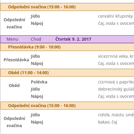
Odpolední svačina (15:00 - 16:00)
Jídlo
cereální křupinky
Odpolední
Nápoj
čaj, voda s ovoc
svačina
Menu
Chod
Čtvrtek 9. 2. 2017
Přesnídávka (9:00 - 10:00)
Jídlo
vícezrnná veka, k
Přesnídávka
Nápoj
čaj, voda s ovoc
Oběd (11:00 - 14:00)
Polévka
cizrnová s paprik
Oběd
Jídlo
debrecínský guláš
Nápoj
čaj, voda s ovoc
Odpolední svačina (15:00 - 16:00)
Jídlo
rohlík, máslo, sm
Odpolední
Nápoj
kakao, čaj
svačina