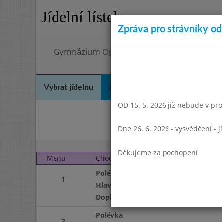
Jídelní lístek
Zpráva pro strávníky od 
Gymnázium Opatov, Praha 4, Konstantinov
Vybrat jídelnu
Jídelní lístek
Historie
Kon
OD 15. 5. 2026 již nebude v prov
List
Dne 26. 6. 2026 - vysvědčení - 
Děkujeme za pochopení
Menu
Chod
Úterý 3. 1. 2017
Polévka
1
Hlavní jídlo
Doplněk
Polévka
2