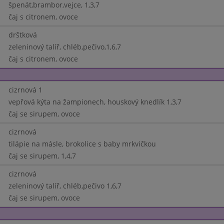
špenát,brambor,vejce, 1,3,7
čaj s citronem, ovoce
drštková
zeleninový talíř, chléb,pečivo,1,6,7
čaj s citronem, ovoce
cizrnová 1
vepřová kýta na žampionech, houskový knedlík 1,3,7
čaj se sirupem, ovoce
cizrnová
tilápie na másle, brokolice s baby mrkvičkou
čaj se sirupem, 1,4,7
cizrnová
zeleninový talíř, chléb,pečivo 1,6,7
čaj se sirupem, ovoce