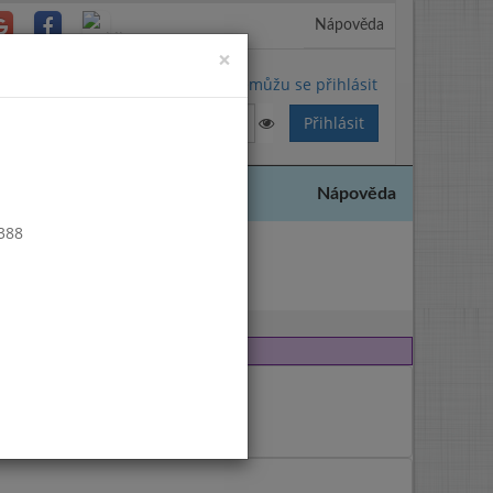
Nápověda
Close
×
Nemůžu se přihlásit
Nápověda
 388
 2017