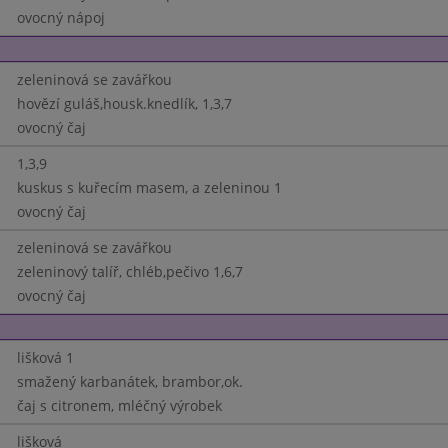
ovocný nápoj
zeleninová se zavářkou
hovězí guláš,housk.knedlík, 1,3,7
ovocný čaj
1,3,9
kuskus s kuřecím masem, a zeleninou 1
ovocný čaj
zeleninová se zavářkou
zeleninový talíř, chléb,pečivo 1,6,7
ovocný čaj
lišková 1
smažený karbanátek, brambor,ok.
čaj s citronem, mléčný výrobek
lišková