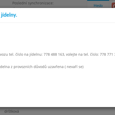
Poslední synchronizace:
Heslo
Úterý 4.8.2026 12:59
jídelny.
Omezení objednávek
a 1500
takty a informace
Docházka
Aktivity
ozu tel. číslo na jídelnu: 778 488 163, volejte na tel. číslo: 778 771
opad 2016
Prosinec 2016
Leden 2017
Únor 2017
Březen
jídelna z provozních důvodů uzavřena ( nevaří se)
Týden 01
drštková 1
vepřová na kmíně, těstoviny 1,3
čaj s citronem, ovoce
drštková