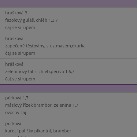
hrášková 3
fazolový guláš, chléb 1,3,7
čaj se sirupem
hrášková
zapečené těstoviny, s uz.masem,okurka
čaj se sirupem
hrášková
zeleninový talíř, chléb,pečivo 1,6,7
čaj se sirupem
pórková 1,7
máslový řízek,brambor, zelenina 1,7
ovocný čaj
pórková
kuřecí paličky pikantní, brambor