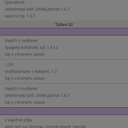
špenátová
zeleninový talíř, chléb,pečivo 1,6,7
ovocný čaj, 1,3,7
Týden 02
slepičí s nudlemi
špagety boloňské, sýr 1,3,12
čaj s citronem, ovoce
1,3,9
vločková kaše s kakaem, 1,7
čaj s citronem, ovoce
slepičí s nudlemi
zeleninový talíř, chléb,pečivo 1,6,7
čaj s citronem, ovoce
z vaječné jíšky
vepř.peč.na česneku, bramb.knedl.,špenát