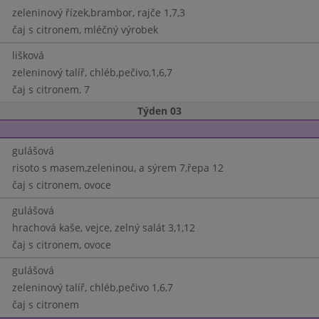
zeleninový řízek,brambor, rajče 1,7,3
čaj s citronem, mléčný výrobek
lišková
zeleninový talíř, chléb,pečivo,1,6,7
čaj s citronem, 7
Týden 03
gulášová
risoto s masem,zeleninou, a sýrem 7,řepa 12
čaj s citronem, ovoce
gulášová
hrachová kaše, vejce, zelný salát 3,1,12
čaj s citronem, ovoce
gulášová
zeleninový talíř, chléb,pečivo 1,6,7
čaj s citronem