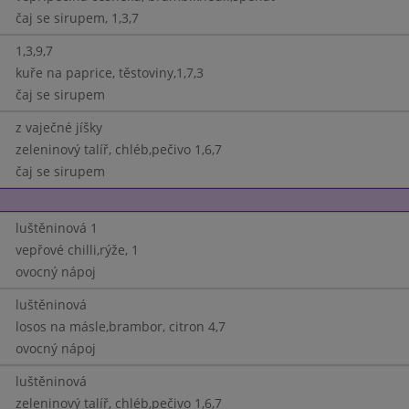
čaj se sirupem, 1,3,7
1,3,9,7
kuře na paprice, těstoviny,1,7,3
čaj se sirupem
z vaječné jíšky
zeleninový talíř, chléb,pečivo 1,6,7
čaj se sirupem
luštěninová 1
vepřové chilli,rýže, 1
ovocný nápoj
luštěninová
losos na másle,brambor, citron 4,7
ovocný nápoj
luštěninová
zeleninový talíř, chléb,pečivo 1,6,7