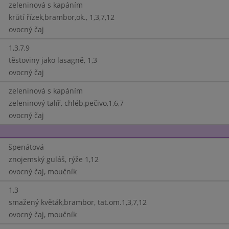
zeleninová s kapáním
krůtí řízek,brambor,ok., 1,3,7,12
ovocný čaj
1,3,7,9
těstoviny jako lasagně, 1,3
ovocný čaj
zeleninová s kapáním
zeleninový talíř, chléb,pečivo,1,6,7
ovocný čaj
špenátová
znojemský guláš, rýže 1,12
ovocný čaj, moučník
1,3
smažený květák,brambor, tat.om.1,3,7,12
ovocný čaj, moučník