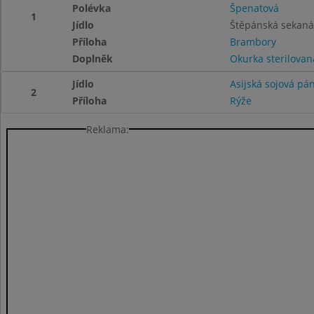
Polévka
Špenatová
1
Jídlo
Štěpánská sekaná
Příloha
Brambory
Doplněk
Okurka sterilovan
Jídlo
Asijská sojová pá
2
Příloha
Rýže
Reklama: