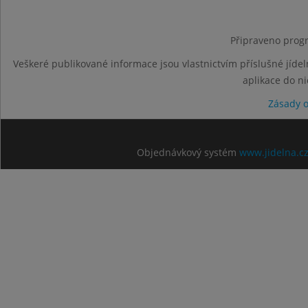
Připraveno progr
Veškeré publikované informace jsou vlastnictvím příslušné jídel
aplikace do n
Zásady 
Objednávkový systém
www.jidelna.c