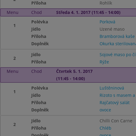
Příloha
Rohlík
Menu
Chod
Středa 4. 1. 2017 (11:45 - 14:00)
Polévka
Porková
1
Jídlo
Uzené maso
Příloha
Bramborová kaše
Doplněk
Okurka sterilovan
Jídlo
Sojové maso po č
2
Příloha
Rýže
Menu
Chod
Čtvrtek 5. 1. 2017
(11:45 - 14:00)
Polévka
Luštěninová
1
Jídlo
Rizoto s masem a
Příloha
Rajčatový salát
Doplněk
ovoce
Jídlo
Chilli Con Carne
2
Příloha
Chléb
Doplněk
ovoce