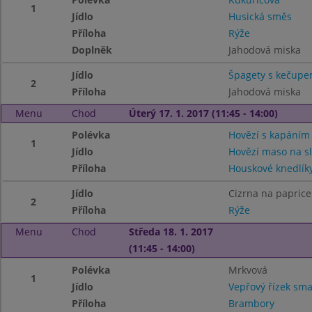
1
Jídlo
Husická směs
Příloha
Rýže
Doplněk
Jahodová miska
Jídlo
Špagety s kečupe
2
Příloha
Jahodová miska
Menu
Chod
Úterý 17. 1. 2017 (11:45 - 14:00)
Polévka
Hovězí s kapáním
1
Jídlo
Hovězí maso na s
Příloha
Houskové knedlík
Jídlo
Cizrna na paprice
2
Příloha
Rýže
Menu
Chod
Středa 18. 1. 2017
(11:45 - 14:00)
Polévka
Mrkvová
1
Jídlo
Vepřový řízek sm
Příloha
Brambory