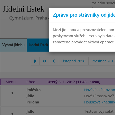
Poslední sync
Jídelní lístek
Úterý 12.5.202
Zpráva pro strávníky od jíd
Gymnázium, Praha 4, Budějovická 680
Mezi jídelnou a provozovatelem por
poskytování služeb. Proto byla dat
zamezeno provádět aktivní operace (
Vybrat jídelnu
Jídelní lístek
Historie
Kontakty a informace
Doch
Listopad 2016
Prosinec 201
Menu
Chod
Úterý 3. 1. 2017 (11:45 - 14:00)
Polévka
Hovězí s těstovin
1
Jídlo
Hovězí maso- svíč
Příloha
Houskové knedlík
Jídlo
Těstovinový salát
2