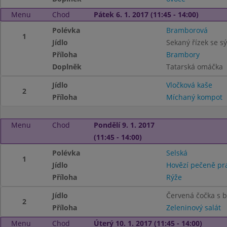
Menu
Chod
Pátek 6. 1. 2017 (11:45 - 14:00)
Polévka
Bramborová
1
Jídlo
Sekaný řízek se s
Příloha
Brambory
Doplněk
Tatarská omáčka
Jídlo
Vločková kaše
2
Příloha
Míchaný kompot
Menu
Chod
Pondělí 9. 1. 2017
(11:45 - 14:00)
Polévka
Selská
1
Jídlo
Hovězí pečeně pr
Příloha
Rýže
Jídlo
Červená čočka s 
2
Příloha
Zeleninový salát
Menu
Chod
Úterý 10. 1. 2017 (11:45 - 14:00)