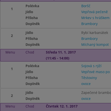
Polévka
Boršč
1
Jídlo
Vepřová pečeně
Příloha
Mrkev s hráškem
Doplněk
Brambory
Jídlo
Rybí karbanátek
2
Příloha
Brambory
Doplněk
Míchaný kompot
Menu
Chod
Středa 11. 1. 2017
(11:45 - 14:00)
Polévka
Sojová s rýží
1
Jídlo
Vepřové maso po 
Příloha
Těstoviny
Doplněk
ovoce
Jídlo
Zapečené brambor
2
Doplněk
ovoce
Menu
Chod
Čtvrtek 12. 1. 2017