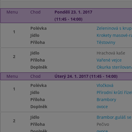
Menu
Chod
Pondělí 23. 1. 2017
(11:45 - 14:00)
Polévka
Zeleninová s kru
1
Jídlo
Krokety masové-r
Příloha
Těstoviny
Jídlo
Hrachová kaše
2
Příloha
Vařené vejce
Doplněk
Okurka sterilovan
Menu
Chod
Úterý 24. 1. 2017 (11:45 - 14:00)
Polévka
Vločková
1
Jídlo
Přírodní krůtí říze
Příloha
Brambory
Doplněk
ovoce
Jídlo
Brambor.guláš s
2
Příloha
Pečivo
Doplněk
ovoce