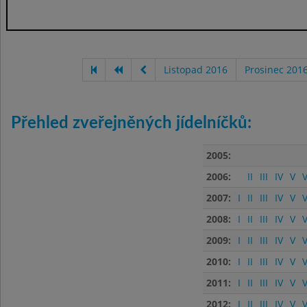
Listopad 2016
Prosinec 201
Přehled zveřejněných jídelníčků:
2005:
2006:
II
III
IV
V
V
2007:
I
II
III
IV
V
V
2008:
I
II
III
IV
V
V
2009:
I
II
III
IV
V
V
2010:
I
II
III
IV
V
V
2011:
I
II
III
IV
V
V
2012:
I
II
III
IV
V
V