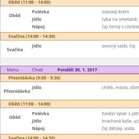
Oběd (11:00 - 14:00)
Polévka
masový krém
Oběd
Jídlo
ryba na smetaně,
Nápoj
čaj černý s citró
Svačina (14:00 - 14:30)
Jídlo
ovocný salát, čaj
Svačina
Menu
Chod
Pondělí 30. 1. 2017
Přesnídávka (9:00 - 9:30)
Jídlo
chléb, máslo, dže
Přesnídávka
Oběd (11:00 - 14:00)
Polévka
hovězí vývar s já
Oběd
Jídlo
hrachová kaše, uz
Nápoj
čaj dětský, voda
Svačina (14:00 - 14:30)