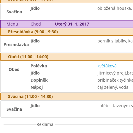
Jídlo
obložená houska, 
Svačina
Menu
Chod
Úterý 31. 1. 2017
Přesnídávka (9:00 - 9:30)
Jídlo
perník s jablky, k
Přesnídávka
Oběd (11:00 - 14:00)
Polévka
květáková
Oběd
Jídlo
jitrnicový prejt,b
Doplněk
pribináček tyčink
Nápoj
čaj zelený, voda
Svačina (14:00 - 14:30)
Jídlo
chléb s taveným sý
Svačina
Reklama: