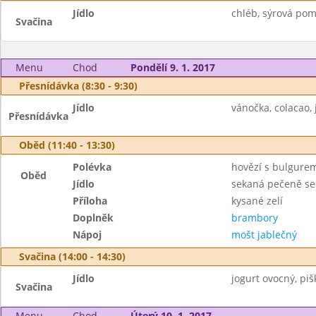
Jídlo
chléb, sýrová pom
Svačina
Menu
Chod
Pondělí 9. 1. 2017
Přesnídávka (8:30 - 9:30)
Jídlo
vánočka, colacao, 
Přesnídávka
Oběd (11:40 - 13:30)
Polévka
hovězí s bulgurem
Oběd
Jídlo
sekaná pečeně s
Příloha
kysané zelí
Doplněk
brambory
Nápoj
mošt jablečný
Svačina (14:00 - 14:30)
Jídlo
jogurt ovocný, pišk
Svačina
Menu
Chod
Úterý 10. 1. 2017