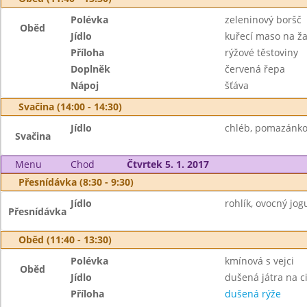
Polévka
zeleninový boršč
Oběd
Jídlo
kuřecí maso na ž
Příloha
rýžové těstoviny
Doplněk
červená řepa
Nápoj
šťáva
Svačina (14:00 - 14:30)
Jídlo
chléb, pomazánkov
Svačina
Menu
Chod
Čtvrtek 5. 1. 2017
Přesnídávka (8:30 - 9:30)
Jídlo
rohlík, ovocný jogu
Přesnídávka
Oběd (11:40 - 13:30)
Polévka
kmínová s vejci
Oběd
Jídlo
dušená játra na c
Příloha
dušená rýže