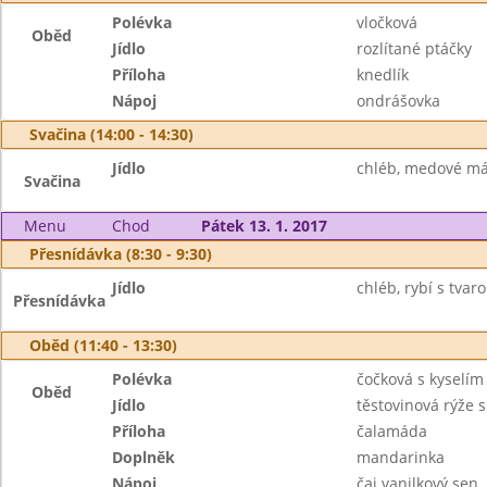
Polévka
vločková
Oběd
Jídlo
rozlítané ptáčky
Příloha
knedlík
Nápoj
ondrášovka
Svačina (14:00 - 14:30)
Jídlo
chléb, medové más
Svačina
Menu
Chod
Pátek 13. 1. 2017
Přesnídávka (8:30 - 9:30)
Jídlo
chléb, rybí s tva
Přesnídávka
Oběd (11:40 - 13:30)
Polévka
čočková s kyselím
Oběd
Jídlo
těstovinová rýže 
Příloha
čalamáda
Doplněk
mandarinka
Nápoj
čaj vanilkový sen