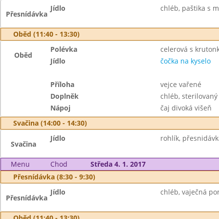
Jídlo
chléb, paštika s m
Přesnídávka
Oběd (11:40 - 13:30)
Polévka
celerová s kruton
Oběd
Jídlo
čočka na kyselo
Příloha
vejce vařené
Doplněk
chléb, sterilovaný
Nápoj
čaj divoká višeň
Svačina (14:00 - 14:30)
Jídlo
rohlík, přesnidávk
Svačina
Menu
Chod
Středa 4. 1. 2017
Přesnídávka (8:30 - 9:30)
Jídlo
chléb, vaječná po
Přesnídávka
Oběd (11:40 - 13:30)