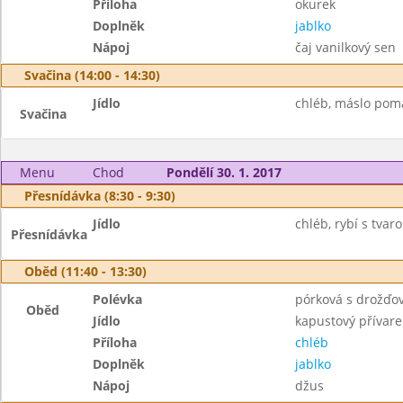
Příloha
okurek
Doplněk
jablko
Nápoj
čaj vanilkový sen
Svačina (14:00 - 14:30)
Jídlo
chléb, máslo poma
Svačina
Menu
Chod
Pondělí 30. 1. 2017
Přesnídávka (8:30 - 9:30)
Jídlo
chléb, rybí s tvar
Přesnídávka
Oběd (11:40 - 13:30)
Polévka
pórková s drožďov
Oběd
Jídlo
kapustový přívare
Příloha
chléb
Doplněk
jablko
Nápoj
džus