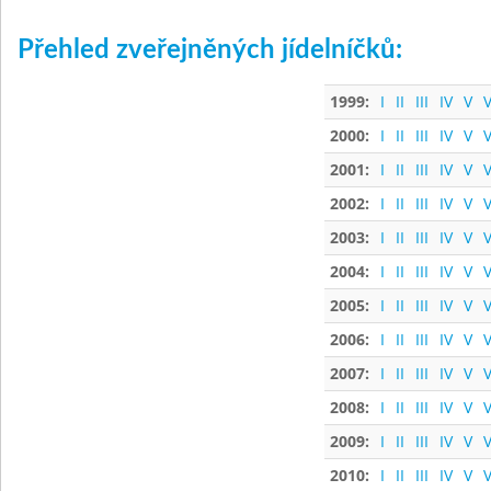
Přehled zveřejněných jídelníčků:
1999:
I
II
III
IV
V
V
2000:
I
II
III
IV
V
V
2001:
I
II
III
IV
V
V
2002:
I
II
III
IV
V
V
2003:
I
II
III
IV
V
V
2004:
I
II
III
IV
V
V
2005:
I
II
III
IV
V
V
2006:
I
II
III
IV
V
V
2007:
I
II
III
IV
V
V
2008:
I
II
III
IV
V
V
2009:
I
II
III
IV
V
V
2010:
I
II
III
IV
V
V