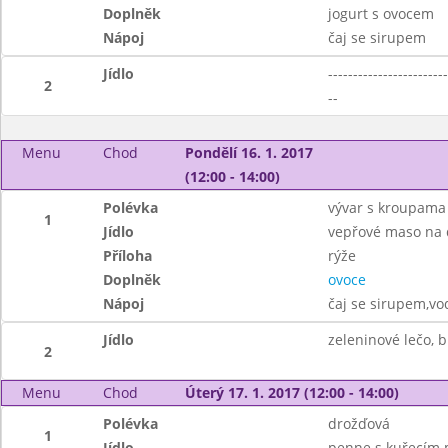
Doplněk
jogurt s ovocem
Nápoj
čaj se sirupem
Jídlo
------------------------
2
--
Menu
Chod
Pondělí 16. 1. 2017
(12:00 - 14:00)
Polévka
vývar s kroupama
1
Jídlo
vepřové maso na 
Příloha
rýže
Doplněk
ovoce
Nápoj
čaj se sirupem,vo
Jídlo
zeleninové lečo, 
2
Menu
Chod
Úterý 17. 1. 2017 (12:00 - 14:00)
Polévka
drožďová
1
Jídlo
penne s kuřecím