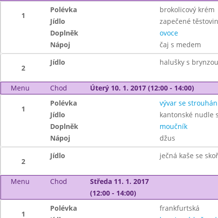
Polévka
brokolicový krém
1
Jídlo
zapečené těstovi
Doplněk
ovoce
Nápoj
čaj s medem
Jídlo
halušky s brynzou
2
Menu
Chod
Úterý 10. 1. 2017 (12:00 - 14:00)
Polévka
vývar se strouhá
1
Jídlo
kantonské nudle 
Doplněk
moučník
Nápoj
džus
Jídlo
ječná kaše se skoř
2
Menu
Chod
Středa 11. 1. 2017
(12:00 - 14:00)
Polévka
frankfurtská
1