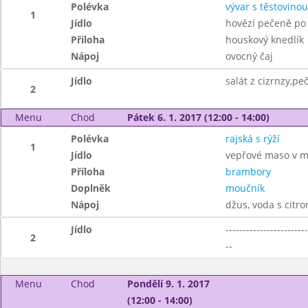
Polévka
vývar s těstovinou
1
Jídlo
hovězí pečeně po
Příloha
houskový knedlík
Nápoj
ovocný čaj
Jídlo
salát z cizrnzy,pe
2
Menu
Chod
Pátek 6. 1. 2017 (12:00 - 14:00)
Polévka
rajská s rýží
1
Jídlo
vepřové maso v m
Příloha
brambory
Doplněk
moučník
Nápoj
džus, voda s citr
Jídlo
------------------------
2
--
Menu
Chod
Pondělí 9. 1. 2017
(12:00 - 14:00)