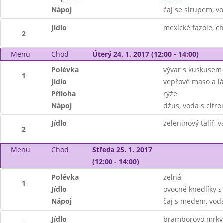
Nápoj
čaj se sirupem, v
Jídlo
mexické fazole, c
2
Menu
Chod
Úterý 24. 1. 2017 (12:00 - 14:00)
Polévka
vývar s kuskusem
1
Jídlo
vepřové maso a lá
Příloha
rýže
Nápoj
džus, voda s citr
Jídlo
zeleninový talíř,
2
Menu
Chod
Středa 25. 1. 2017
(12:00 - 14:00)
Polévka
zelná
1
Jídlo
ovocné knedlíky 
Nápoj
čaj s medem, vod
Jídlo
bramborovo mrkvo