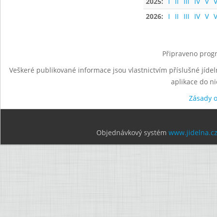
2025:
I
II
III
IV
V
V
2026:
I
II
III
IV
V
V
Připraveno progr
Veškeré publikované informace jsou vlastnictvím příslušné jídel
aplikace do n
Zásady 
Objednávkový systém
www.jidelna.c