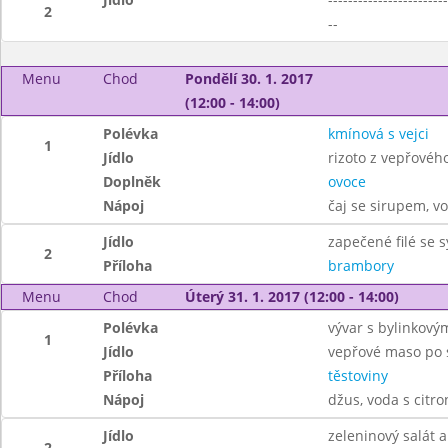
2
--
Menu
Chod
Pondělí 30. 1. 2017
(12:00 - 14:00)
Polévka
kmínová s vejci
1
Jídlo
rizoto z vepřovéh
Doplněk
ovoce
Nápoj
čaj se sirupem, v
Jídlo
zapečené filé se 
2
Příloha
brambory
Menu
Chod
Úterý 31. 1. 2017 (12:00 - 14:00)
Polévka
vývar s bylinkový
1
Jídlo
vepřové maso po 
Příloha
těstoviny
Nápoj
džus, voda s citr
Jídlo
zeleninový salát a
2