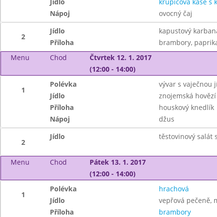
Jídlo
krupicová kaše s
Nápoj
ovocný čaj
Jídlo
kapustový karban
2
Příloha
brambory, paprik
Menu
Chod
Čtvrtek 12. 1. 2017
(12:00 - 14:00)
Polévka
vývar s vaječnou j
1
Jídlo
znojemská hovězí
Příloha
houskový knedlík
Nápoj
džus
Jídlo
těstovinový salát
2
Menu
Chod
Pátek 13. 1. 2017
(12:00 - 14:00)
Polévka
hrachová
1
Jídlo
vepřová pečeně, 
Příloha
brambory