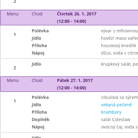
2
Menu
Chod
Čtvrtek 26. 1. 2017
(12:00 - 14:00)
Polévka
vývar s mlhovino
1
Jídlo
hovězí maso vaře
Příloha
houskový knedlík
Nápoj
džus, voda s citr
Jídlo
krupkový salát, pe
2
Menu
Chod
Pátek 27. 1. 2017
(12:00 - 14:00)
Polévka
cibulová sa sýrem
1
Jídlo
sekaná pečeně
Příloha
brambory
Doplněk
salát Coleslaw
Nápoj
ovocný čaj, voda 
Jídlo
------------------------