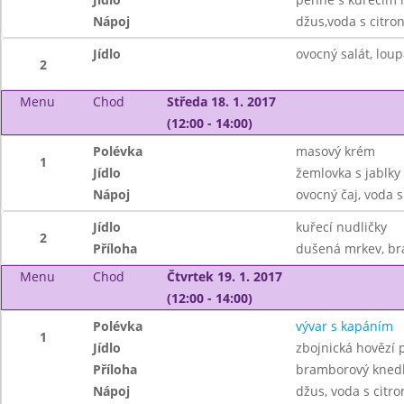
Nápoj
džus,voda s citr
Jídlo
ovocný salát, lou
2
Menu
Chod
Středa 18. 1. 2017
(12:00 - 14:00)
Polévka
masový krém
1
Jídlo
žemlovka s jablky 
Nápoj
ovocný čaj, voda 
Jídlo
kuřecí nudličky
2
Příloha
dušená mrkev, b
Menu
Chod
Čtvrtek 19. 1. 2017
(12:00 - 14:00)
Polévka
vývar s kapáním
1
Jídlo
zbojnická hovězí
Příloha
bramborový knedl
Nápoj
džus, voda s citr