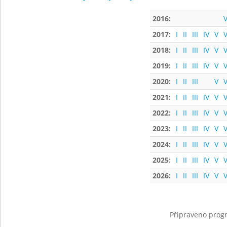
2016:
V
2017:
I
II
III
IV
V
V
2018:
I
II
III
IV
V
V
2019:
I
II
III
IV
V
V
2020:
I
II
III
V
V
2021:
I
II
III
IV
V
V
2022:
I
II
III
IV
V
V
2023:
I
II
III
IV
V
V
2024:
I
II
III
IV
V
V
2025:
I
II
III
IV
V
V
2026:
I
II
III
IV
V
V
Připraveno progr