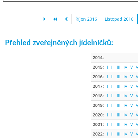
Říjen 2016
Listopad 2016
Přehled zveřejněných jídelníčků:
2014:
2015:
I
II
III
IV
V
V
2016:
I
II
III
IV
V
V
2017:
I
II
III
IV
V
V
2018:
I
II
III
IV
V
V
2019:
I
II
III
IV
V
V
2020:
I
II
III
IV
V
V
2021:
I
II
III
IV
V
V
2022:
I
II
III
IV
V
V