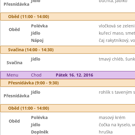
Jídlo
buchta, jablko
Přesnídávka
Oběd (11:00 - 14:00)
Polévka
vločková se zelen
Oběd
Jídlo
kuřecí maso, sme
Nápoj
čaj rakytníkový, v
Svačina (14:00 - 14:30)
Jídlo
tmavý chléb, šunk
Svačina
Menu
Chod
Pátek 16. 12. 2016
Přesnídávka (9:00 - 9:30)
Jídlo
rohlík s taveným 
Přesnídávka
Oběd (11:00 - 14:00)
Polévka
masový krém
Oběd
Jídlo
čočka na kyselo, v
Doplněk
hruška