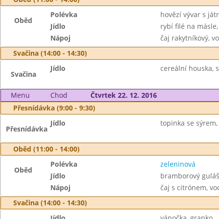
Polévka
hovězí vývar s já
Oběd
Jídlo
rybí filé na másle
Nápoj
čaj rakytníkový, v
Svačina (14:00 - 14:30)
Jídlo
cereální houska, s
Svačina
Menu
Chod
Čtvrtek 22. 12. 2016
Přesnídávka (9:00 - 9:30)
Jídlo
topinka se sýrem, 
Přesnídávka
Oběd (11:00 - 14:00)
Polévka
zeleninová
Oběd
Jídlo
bramborový guláš
Nápoj
čaj s citrónem, vo
Svačina (14:00 - 14:30)
Jídlo
vánočka, granko