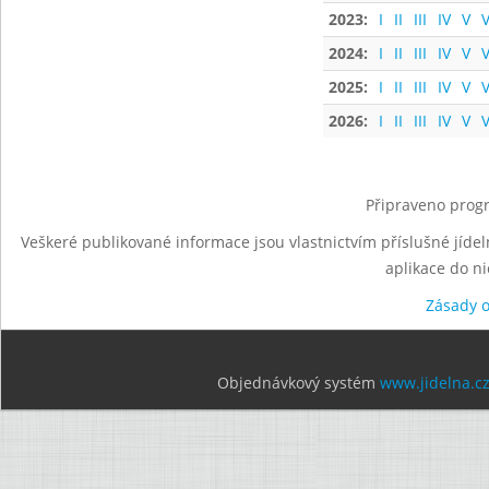
2023:
I
II
III
IV
V
V
2024:
I
II
III
IV
V
V
2025:
I
II
III
IV
V
V
2026:
I
II
III
IV
V
V
Připraveno progr
Veškeré publikované informace jsou vlastnictvím příslušné jídel
aplikace do n
Zásady 
Objednávkový systém
www.jidelna.c