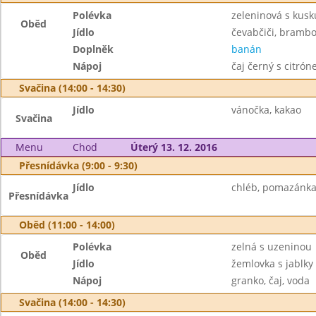
Polévka
zeleninová s kus
Oběd
Jídlo
čevabčiči, brambo
Doplněk
banán
Nápoj
čaj černý s citró
Svačina (14:00 - 14:30)
Jídlo
vánočka, kakao
Svačina
Menu
Chod
Úterý 13. 12. 2016
Přesnídávka (9:00 - 9:30)
Jídlo
chléb, pomazánka 
Přesnídávka
Oběd (11:00 - 14:00)
Polévka
zelná s uzeninou
Oběd
Jídlo
žemlovka s jablky
Nápoj
granko, čaj, voda
Svačina (14:00 - 14:30)