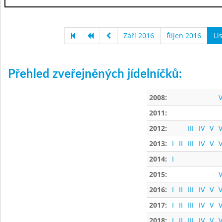
Září 2016
Říjen 2016
Li
Přehled zveřejněných jídelníčků:
2008:
V
2011:
2012:
III
IV
V
V
2013:
I
II
III
IV
V
V
2014:
I
2015:
V
2016:
I
II
III
IV
V
V
2017:
I
II
III
IV
V
V
2018:
I
II
III
IV
V
V