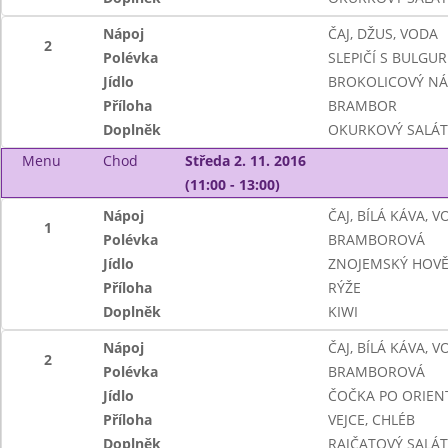
Nápoj
ČAJ, DŽUS, VODA
2
Polévka
SLEPIČÍ S BULGU
Jídlo
BROKOLICOVÝ NÁ
Příloha
BRAMBOR
Doplněk
OKURKOVÝ SALÁT
Menu
Chod
Středa 2. 11. 2016
(11:00 - 13:00)
Nápoj
ČAJ, BÍLÁ KÁVA, 
1
Polévka
BRAMBOROVÁ
Jídlo
ZNOJEMSKÝ HOVĚ
Příloha
RÝŽE
Doplněk
KIWI
Nápoj
ČAJ, BÍLÁ KÁVA, 
2
Polévka
BRAMBOROVÁ
Jídlo
ČOČKA PO ORIEN
Příloha
VEJCE, CHLÉB
Doplněk
RAJČATOVÝ SALÁT