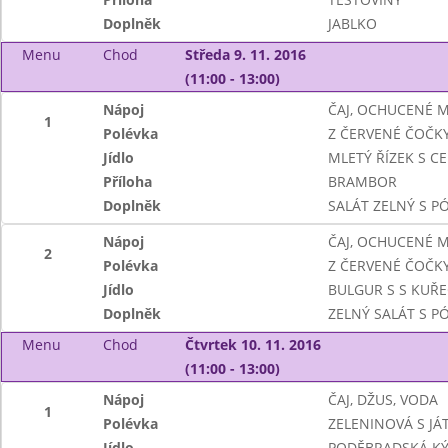
Doplněk
JABLKO
Menu
Chod
Středa 9. 11. 2016
(11:00 - 13:00)
Nápoj
ČAJ, OCHUCENÉ 
1
Polévka
Z ČERVENÉ ČOČK
Jídlo
MLETÝ ŘÍZEK S C
Příloha
BRAMBOR
Doplněk
SALÁT ZELNÝ S 
Nápoj
ČAJ, OCHUCENÉ 
2
Polévka
Z ČERVENÉ ČOČK
Jídlo
BULGUR S S KUŘ
Doplněk
ZELNÝ SALÁT S 
Menu
Chod
Čtvrtek 10. 11. 2016
(11:00 - 13:00)
Nápoj
ČAJ, DŽUS, VODA
1
Polévka
ZELENINOVÁ S JÁ
Jídlo
PODĚBRADSKÁ K