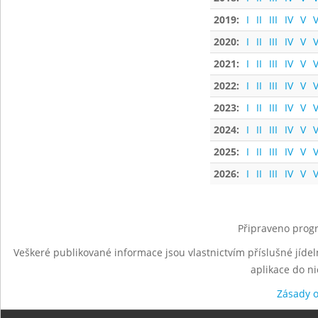
2019:
I
II
III
IV
V
V
2020:
I
II
III
IV
V
V
2021:
I
II
III
IV
V
V
2022:
I
II
III
IV
V
V
2023:
I
II
III
IV
V
V
2024:
I
II
III
IV
V
V
2025:
I
II
III
IV
V
V
2026:
I
II
III
IV
V
V
Připraveno progr
Veškeré publikované informace jsou vlastnictvím příslušné jídel
aplikace do n
Zásady 