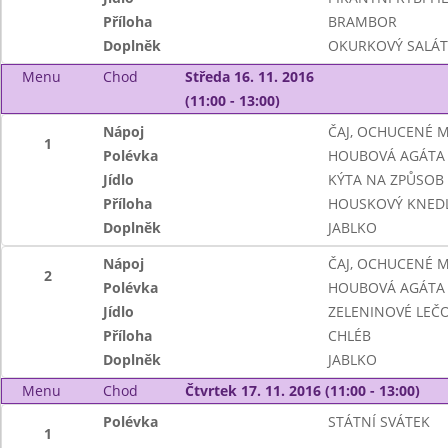
Příloha
BRAMBOR
Doplněk
OKURKOVÝ SALÁT
Menu
Chod
Středa 16. 11. 2016
(11:00 - 13:00)
Nápoj
ČAJ, OCHUCENÉ 
1
Polévka
HOUBOVÁ AGÁTA
Jídlo
KÝTA NA ZPŮSOB 
Příloha
HOUSKOVÝ KNEDL
Doplněk
JABLKO
Nápoj
ČAJ, OCHUCENÉ 
2
Polévka
HOUBOVÁ AGÁTA
Jídlo
ZELENINOVÉ LEČO 
Příloha
CHLÉB
Doplněk
JABLKO
Menu
Chod
Čtvrtek 17. 11. 2016 (11:00 - 13:00)
Polévka
STÁTNÍ SVÁTEK
1