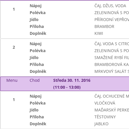
Nápoj
ČAJ, DŽUS, VODA
1
Polévka
ZELENINOVÁ S P
Jídlo
PŘÍRODNÍ VEPŘOV
Příloha
BRAMBOR
Doplněk
KIWI
Nápoj
ČAJ, VODA S CIT
2
Polévka
ZELENINOVÁ S P
Jídlo
SMAŽENÉ RYBÍ FI
Příloha
BRAMBOROVÁ KA
Doplněk
MRKVOVÝ SALÁT 
Menu
Chod
Středa 30. 11. 2016
(11:00 - 13:00)
Nápoj
ČAJ, OCHUCENÉ 
1
Polévka
VLOČKOVÁ
Jídlo
MAĎARSKÝ PERKE
Příloha
TĚSTOVINY
Doplněk
JABLKO