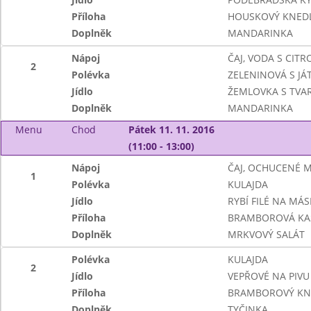
Příloha
HOUSKOVÝ KNEDL
Doplněk
MANDARINKA
Nápoj
ČAJ, VODA S CIT
2
Polévka
ZELENINOVÁ S JÁ
Jídlo
ŽEMLOVKA S TVA
Doplněk
MANDARINKA
Menu
Chod
Pátek 11. 11. 2016
(11:00 - 13:00)
Nápoj
ČAJ, OCHUCENÉ 
1
Polévka
KULAJDA
Jídlo
RYBÍ FILÉ NA MÁS
Příloha
BRAMBOROVÁ KA
Doplněk
MRKVOVÝ SALÁT
Polévka
KULAJDA
2
Jídlo
VEPŘOVÉ NA PIVU
Příloha
BRAMBOROVÝ KN
Doplněk
TYČINKA