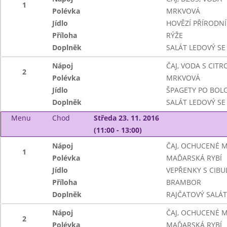
1
Polévka
MRKVOVÁ
Jídlo
HOVĚZÍ PŘÍRODN
Příloha
RÝŽE
Doplněk
SALÁT LEDOVÝ SE
Nápoj
ČAJ, VODA S CIT
2
Polévka
MRKVOVÁ
Jídlo
ŠPAGETY PO BOL
Doplněk
SALÁT LEDOVÝ SE
Menu
Chod
Středa 23. 11. 2016
(11:00 - 13:00)
Nápoj
ČAJ, OCHUCENÉ 
1
Polévka
MAĎARSKÁ RYBÍ
Jídlo
VEPŘENKY S CIBUL
Příloha
BRAMBOR
Doplněk
RAJČATOVÝ SALÁ
Nápoj
ČAJ, OCHUCENÉ 
2
Polévka
MAĎARSKÁ RYBÍ