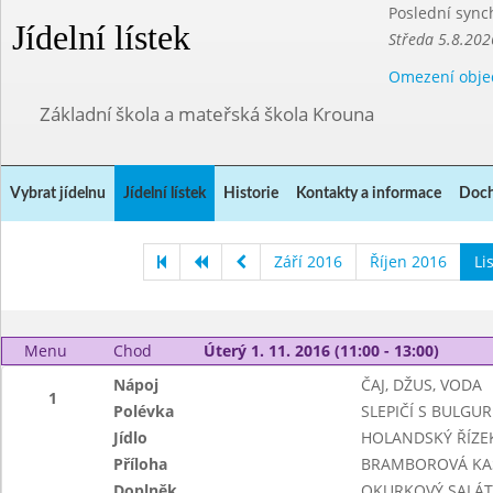
Poslední sync
Jídelní lístek
Středa 5.8.202
Omezení obje
Základní škola a mateřská škola Krouna
Vybrat jídelnu
Jídelní lístek
Historie
Kontakty a informace
Doch
Září 2016
Říjen 2016
Li
Menu
Chod
Úterý 1. 11. 2016 (11:00 - 13:00)
Nápoj
ČAJ, DŽUS, VODA
1
Polévka
SLEPIČÍ S BULGU
Jídlo
HOLANDSKÝ ŘÍZE
Příloha
BRAMBOROVÁ KA
Doplněk
OKURKOVÝ SALÁT