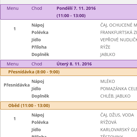
Menu
Chod
Pondělí 7. 11. 2016
(11:00 - 13:00)
Nápoj
ČAJ, OCHUCENÉ 
1
Polévka
FRANKFURTSKÁ Z
Jídlo
VEPŘOVÉ NUDLIČ
Příloha
RÝŽE
Doplněk
JABLKO
Menu
Chod
Úterý 8. 11. 2016
Přesnídávka (8:00 - 9:00)
Nápoj
MLÉKO
Přesnídávka
Jídlo
POMAZÁNKA CELE
Doplněk
CHLÉB, JABLKO
Oběd (11:00 - 13:00)
Nápoj
ČAJ, DŽUS, VODA
1
Polévka
RÝŽOVÁ
Jídlo
KARLOVARSKÝ GU
Příloha
TĚSTOVINY