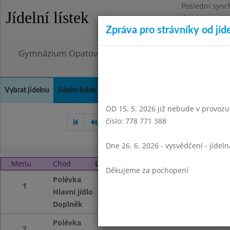
Poslední sync
Jídelní lístek
Úterý 4.8.2026
Zpráva pro strávníky od jíd
Omezení obje
Gymnázium Opatov, Praha 4, Konstantinova 1500
Vybrat jídelnu
Jídelní lístek
Historie
Kontakty a informace
Doch
OD 15. 5. 2026 již nebude v provozu t
číslo: 778 771 388
Září 2016
Říjen 2016
Li
Dne 26. 6. 2026 - vysvědčení - jídel
Menu
Chod
Úterý 1. 11. 2016
Děkujeme za pochopení
Polévka
z červené čočky 1
1
Hlavní jídlo
kanadské kuře,b
Doplněk
čaj se sirupem
Polévka
z červené čočky
2