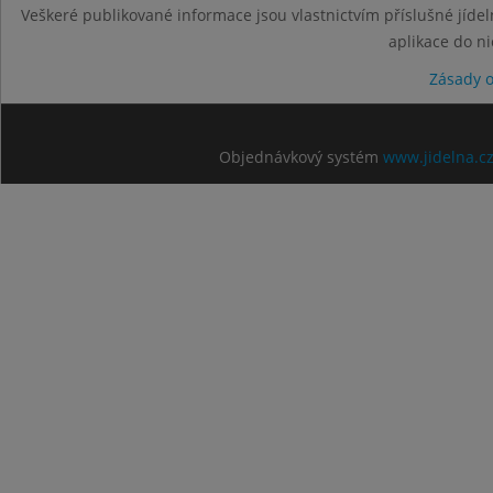
Veškeré publikované informace jsou vlastnictvím příslušné jídel
aplikace do n
Zásady 
Objednávkový systém
www.jidelna.c