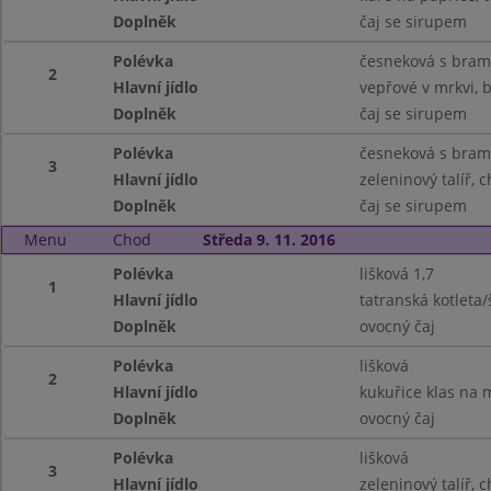
Doplněk
čaj se sirupem
Polévka
česneková s bra
2
Hlavní jídlo
vepřové v mrkvi, 
Doplněk
čaj se sirupem
Polévka
česneková s bra
3
Hlavní jídlo
zeleninový talíř, 
Doplněk
čaj se sirupem
Menu
Chod
Středa 9. 11. 2016
Polévka
lišková 1,7
1
Hlavní jídlo
tatranská kotleta
Doplněk
ovocný čaj
Polévka
lišková
2
Hlavní jídlo
kukuřice klas na 
Doplněk
ovocný čaj
Polévka
lišková
3
Hlavní jídlo
zeleninový talíř, c