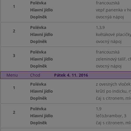
Polévka
francouzská
1
Hlavní jídlo
vepř.panenka v h
Doplněk
ovocnýá nápoj
Polévka
1,3,9
2
Hlavní jídlo
květákové placičky
Doplněk
ovocný nápoj
Polévka
francouzská
3
Hlavní jídlo
zeleninový talíř, 
Doplněk
ovocný nápoj
Menu
Chod
Pátek 4. 11. 2016
Polévka
z ovesných vloček
1
Hlavní jídlo
krůtí po indicku, r
Doplněk
čaj s citronem, m
Polévka
1,9
2
Hlavní jídlo
lečo,brambor, 3
Doplněk
čaj s citronem, m