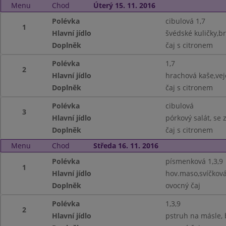
Menu
Chod
Úterý 15. 11. 2016
Polévka
cibulová 1,7
1
Hlavní jídlo
švédské kuličky,b
Doplněk
čaj s citronem
Polévka
1,7
2
Hlavní jídlo
hrachová kaše,vejc
Doplněk
čaj s citronem
Polévka
cibulová
3
Hlavní jídlo
pórkový salát, se 
Doplněk
čaj s citronem
Menu
Chod
Středa 16. 11. 2016
Polévka
písmenková 1,3,9
1
Hlavní jídlo
hov.maso,svíčková
Doplněk
ovocný čaj
Polévka
1,3,9
2
Hlavní jídlo
pstruh na másle, 