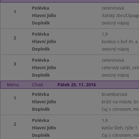
Polévka
zeleninová
1
Hlavní jídlo
italský zbruf,špage
Doplněk
ovocný nápoj
Polévka
1,9
2
Hlavní jídlo
kuskus s kuř.m. a
Doplněk
ovocný nápoj
Polévka
zeleninová
3
Hlavní jídlo
celerový salát, zel
Doplněk
ovocný nápoj
Menu
Chod
Pátek 25. 11. 2016
Polévka
bramborová
1
Hlavní jídlo
krůtí na másle, b
Doplněk
čaj s citronem, m
Polévka
1,9
2
Hlavní jídlo
katův šleh, rýže 1
Doplněk
čaj s citronem, m