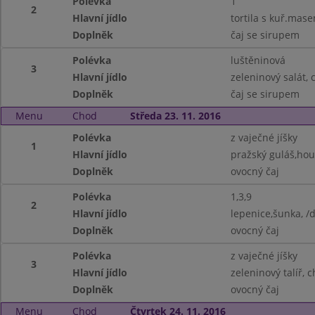
Polévka
1
2
Hlavní jídlo
tortila s kuř.mas
Doplněk
čaj se sirupem
Polévka
luštěninová
3
Hlavní jídlo
zeleninový salát, 
Doplněk
čaj se sirupem
Menu
Chod
Středa 23. 11. 2016
Polévka
z vaječné jíšky
1
Hlavní jídlo
pražský guláš,hous
Doplněk
ovocný čaj
Polévka
1,3,9
2
Hlavní jídlo
lepenice,šunka, /
Doplněk
ovocný čaj
Polévka
z vaječné jíšky
3
Hlavní jídlo
zeleninový talíř, 
Doplněk
ovocný čaj
Menu
Chod
Čtvrtek 24. 11. 2016