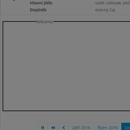
Hlavní jídlo
salát colesaw, peč
Doplněk
ovocný čaj
Reklama:
Září 2016
Říjen 2016
Li