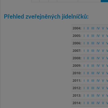
Přehled zveřejněných jídelníčků:
2004:
I
II
III
IV
V
V
2005:
I
II
III
IV
V
V
2006:
I
II
III
IV
V
V
2007:
I
II
III
IV
V
V
2008:
I
II
III
IV
V
V
2009:
I
II
III
IV
V
V
2010:
I
II
III
IV
V
V
2011:
I
II
III
IV
V
V
2012:
I
II
III
IV
V
V
2013:
I
II
III
IV
V
V
2014:
I
II
III
IV
V
V