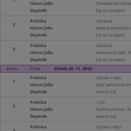
Hlavní jídlo
Tondovo kuře,bra
Doplněk
čaj se sirupem
Polévka
cibulová
2
Hlavní jídlo
sekaná pečeně,bra
Doplněk
čaj se sirupem
Polévka
cibulová
3
Hlavní jídlo
zeleninový talíř, c
Doplněk
čaj se sirupem
Menu
Chod
Středa 30. 11. 2016
Polévka
rýžová s vejci
1
Hlavní jídlo
vepř.pečeně,bramb
Doplněk
ovocný čaj
Polévka
1,3,9
2
Hlavní jídlo
šoulet,uzenina, /
Doplněk
ovocný čaj
Polévka
rýžová s vejci
3