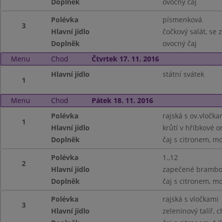
Doplněk
ovocný čaj
Polévka
písmenková
3
Hlavní jídlo
čočkový salát, se 
Doplněk
ovocný čaj
Menu
Chod
Čtvrtek 17. 11. 2016
Hlavní jídlo
státní svátek
1
Menu
Chod
Pátek 18. 11. 2016
Polévka
rajská s ov.vločka
1
Hlavní jídlo
krůtí v hříbkové o
Doplněk
čaj s citronem, m
Polévka
1.,12
2
Hlavní jídlo
zapečené brambory
Doplněk
čaj s citronem, m
Polévka
rajská s vločkami
3
Hlavní jídlo
zeleninový talíř, c