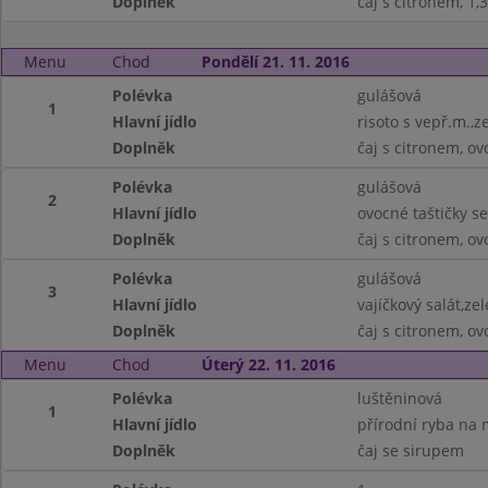
Doplněk
čaj s citronem, 1,3
Menu
Chod
Pondělí 21. 11. 2016
Polévka
gulášová
1
Hlavní jídlo
risoto s vepř.m.,z
Doplněk
čaj s citronem, ov
Polévka
gulášová
2
Hlavní jídlo
ovocné taštičky s
Doplněk
čaj s citronem, ov
Polévka
gulášová
3
Hlavní jídlo
vajíčkový salát,ze
Doplněk
čaj s citronem, ov
Menu
Chod
Úterý 22. 11. 2016
Polévka
luštěninová
1
Hlavní jídlo
přírodní ryba na 
Doplněk
čaj se sirupem