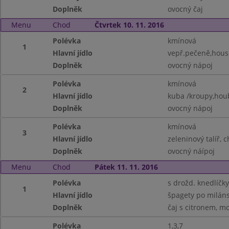
Doplněk
ovocný čaj
Menu
Chod
Čtvrtek 10. 11. 2016
Polévka
kmínová
1
Hlavní jídlo
vepř.pečeně,housk.
Doplněk
ovocný nápoj
Polévka
kmínová
2
Hlavní jídlo
kuba /kroupy,hou
Doplněk
ovocný nápoj
Polévka
kmínová
3
Hlavní jídlo
zeleninový talíř, c
Doplněk
ovocný náípoj
Menu
Chod
Pátek 11. 11. 2016
Polévka
s drožd. knedlíčky
1
Hlavní jídlo
špagety po miláns
Doplněk
čaj s citronem, m
Polévka
1,3,7