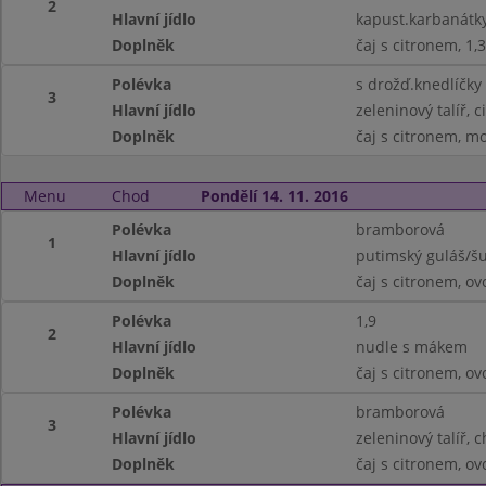
2
Hlavní jídlo
kapust.karbanátky
Doplněk
čaj s citronem, 1,3
Polévka
s drožď.knedlíčky
3
Hlavní jídlo
zeleninový talíř, 
Doplněk
čaj s citronem, m
Menu
Chod
Pondělí 14. 11. 2016
Polévka
bramborová
1
Hlavní jídlo
putimský guláš/šu
Doplněk
čaj s citronem, ov
Polévka
1,9
2
Hlavní jídlo
nudle s mákem
Doplněk
čaj s citronem, ov
Polévka
bramborová
3
Hlavní jídlo
zeleninový talíř, 
Doplněk
čaj s citronem, ov