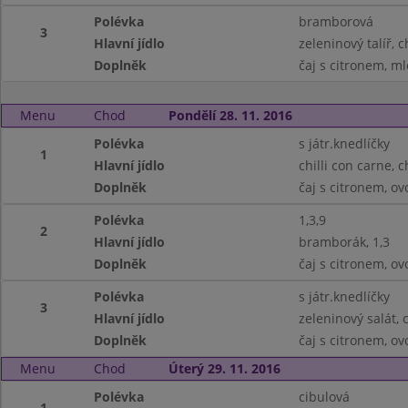
Polévka
bramborová
3
Hlavní jídlo
zeleninový talíř, c
Doplněk
čaj s citronem, m
Menu
Chod
Pondělí 28. 11. 2016
Polévka
s játr.knedlíčky
1
Hlavní jídlo
chilli con carne, c
Doplněk
čaj s citronem, ov
Polévka
1,3,9
2
Hlavní jídlo
bramborák, 1,3
Doplněk
čaj s citronem, ov
Polévka
s játr.knedlíčky
3
Hlavní jídlo
zeleninový salát, 
Doplněk
čaj s citronem, ov
Menu
Chod
Úterý 29. 11. 2016
Polévka
cibulová
1