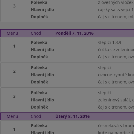
Polévka
z ovesných vloček
3
Hlavní jídlo
rajský sal.s vejci
Doplněk
čaj s citronem, m
Menu
Chod
Pondělí 7. 11. 2016
Polévka
slepičí 1,3,9
1
Hlavní jídlo
čočka se zeleninou
Doplněk
čaj s citronem, ov
Polévka
slepičí
2
Hlavní jídlo
ovocné kynuté kne
Doplněk
čaj s citronem, ov
Polévka
slepičí
3
Hlavní jídlo
zeleninový salát, 
Doplněk
čaj s citronem, ov
Menu
Chod
Úterý 8. 11. 2016
Polévka
česneková s bra
1
Hlavní jídlo
kuře na paprice, t