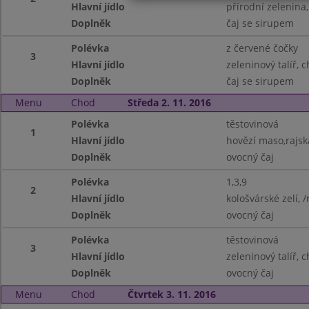
Hlavní jídlo
přírodní zelenina
Doplněk
čaj se sirupem
Polévka
z červené čočky
3
Hlavní jídlo
zeleninový talíř, c
Doplněk
čaj se sirupem
Menu
Chod
Středa 2. 11. 2016
Polévka
těstovinová
1
Hlavní jídlo
hovězí maso,rajsk
Doplněk
ovocný čaj
Polévka
1,3,9
2
Hlavní jídlo
kološvárské zelí, /
Doplněk
ovocný čaj
Polévka
těstovinová
3
Hlavní jídlo
zeleninový talíř, 
Doplněk
ovocný čaj
Menu
Chod
Čtvrtek 3. 11. 2016