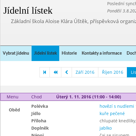
Poslední sync
Jídelní lístek
Pondělí 3.8.20
Základní škola Aloise Klára Úštěk, příspěvková organi
Vybrat jídelnu
Jídelní lístek
Historie
Kontakty a informace
Doch
Září 2016
Říjen 2016
Li
Menu
Chod
Úterý 1. 11. 2016 (11:00 - 14:00)
Polévka
hovězí s nudlemi 
Oběd
Jídlo
kuře pečené
Příloha
chlupaté knedlíky,
Doplněk
jablko
Nápoj
čaj se sirupem