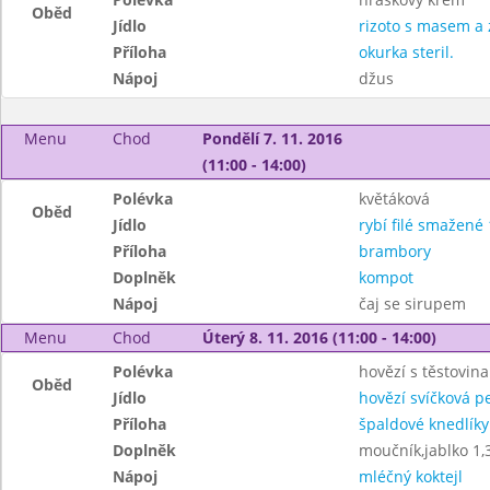
Oběd
Jídlo
rizoto s masem a 
Příloha
okurka steril.
Nápoj
džus
Menu
Chod
Pondělí 7. 11. 2016
(11:00 - 14:00)
Polévka
květáková
Oběd
Jídlo
rybí filé smažené 
Příloha
brambory
Doplněk
kompot
Nápoj
čaj se sirupem
Menu
Chod
Úterý 8. 11. 2016 (11:00 - 14:00)
Polévka
hovězí s těstovin
Oběd
Jídlo
hovězí svíčková p
Příloha
špaldové knedlíky
Doplněk
moučník,jablko 1,
Nápoj
mléčný koktejl