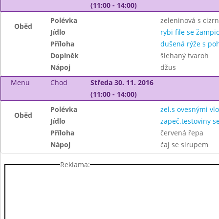
(11:00 - 14:00)
Polévka
zeleninová s cizr
Oběd
Jídlo
rybi file se žamp
Příloha
dušená rýže s po
Doplněk
šlehaný tvaroh
Nápoj
džus
Menu
Chod
Středa 30. 11. 2016
(11:00 - 14:00)
Polévka
zel.s ovesnými vl
Oběd
Jídlo
zapeč.testoviny s
Příloha
červená řepa
Nápoj
čaj se sirupem
Reklama: