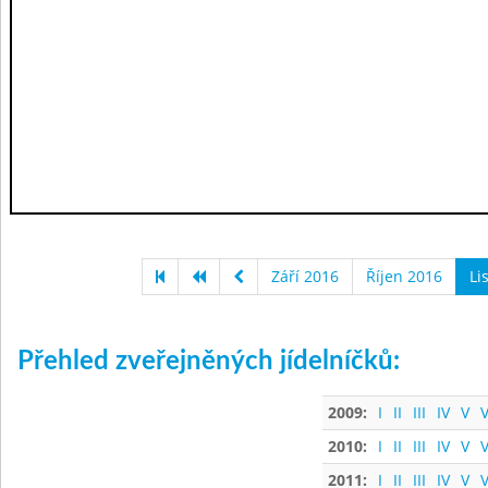
Září 2016
Říjen 2016
Li
Přehled zveřejněných jídelníčků:
2009:
I
II
III
IV
V
V
2010:
I
II
III
IV
V
V
2011:
I
II
III
IV
V
V