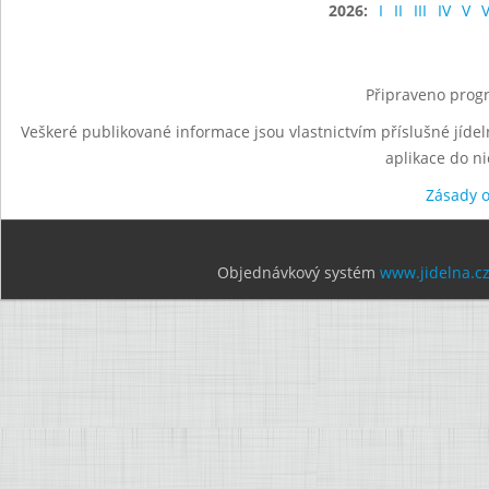
2026:
I
II
III
IV
V
V
Připraveno progr
Veškeré publikované informace jsou vlastnictvím příslušné jídel
aplikace do n
Zásady 
Objednávkový systém
www.jidelna.c