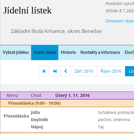
Poslední sync
Jídelní lístek
Středa 8.7.202
Omezení obje
Základní škola Krhanice, okres Benešov
Vybrat jídelnu
Jídelní lístek
Historie
Kontakty a informace
Doch
Září 2016
Říjen 2016
Li
Menu
Chod
Úterý 1. 11. 2016
Přesnídávka (9:00 - 10:00)
Jídlo
tuňáková pomazá
Přesnídávka
Doplněk
pečivo, zelenina
Nápoj
čaj