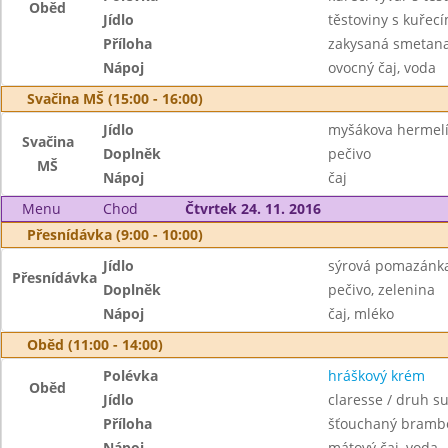
Oběd
Jídlo
těstoviny s kuře
Příloha
zakysaná smetana
Nápoj
ovocný čaj, voda
Svačina MŠ (15:00 - 16:00)
Jídlo
myšákova hermel
Svačina
Doplněk
pečivo
MŠ
Nápoj
čaj
Menu
Chod
Čtvrtek 24. 11. 2016
Přesnídávka (9:00 - 10:00)
Jídlo
sýrová pomazánka
Přesnídávka
Doplněk
pečivo, zelenina
Nápoj
čaj, mléko
Oběd (11:00 - 14:00)
Polévka
hráškový krém
Oběd
Jídlo
claresse / druh s
Příloha
šťouchaný bramb
Nápoj
mátový čaj, voda