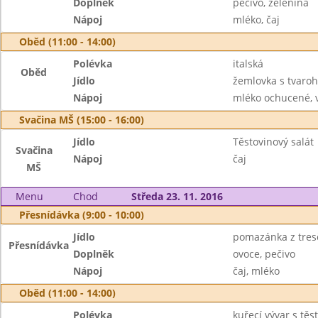
Doplněk
pečivo, zelenina
Nápoj
mléko, čaj
Oběd (11:00 - 14:00)
Polévka
italská
Oběd
Jídlo
žemlovka s tvaroh
Nápoj
mléko ochucené, 
Svačina MŠ (15:00 - 16:00)
Jídlo
Těstovinový salát
Svačina
Nápoj
čaj
MŠ
Menu
Chod
Středa 23. 11. 2016
Přesnídávka (9:00 - 10:00)
Jídlo
pomazánka z tresč
Přesnídávka
Doplněk
ovoce, pečivo
Nápoj
čaj, mléko
Oběd (11:00 - 14:00)
Polévka
kuřecí vývar s těs