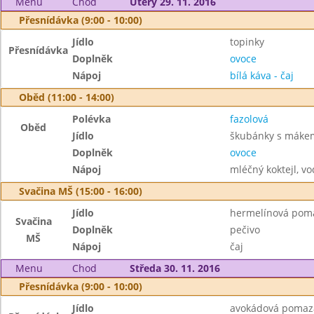
Menu
Chod
Úterý 29. 11. 2016
Přesnídávka (9:00 - 10:00)
Jídlo
topinky
Přesnídávka
Doplněk
ovoce
Nápoj
bílá káva - čaj
Oběd (11:00 - 14:00)
Polévka
fazolová
Oběd
Jídlo
škubánky s máke
Doplněk
ovoce
Nápoj
mléčný koktejl, v
Svačina MŠ (15:00 - 16:00)
Jídlo
hermelínová pom
Svačina
Doplněk
pečivo
MŠ
Nápoj
čaj
Menu
Chod
Středa 30. 11. 2016
Přesnídávka (9:00 - 10:00)
Jídlo
avokádová pomaz