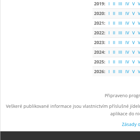
2019:
I
II
III
IV
V
V
2020:
I
II
III
IV
V
V
2021:
I
II
III
IV
V
V
2022:
I
II
III
IV
V
V
2023:
I
II
III
IV
V
V
2024:
I
II
III
IV
V
V
2025:
I
II
III
IV
V
V
2026:
I
II
III
IV
V
V
Připraveno progr
Veškeré publikované informace jsou vlastnictvím příslušné jídel
aplikace do n
Zásady 