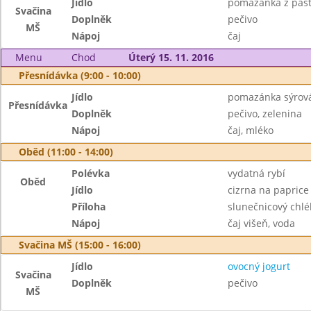
Jídlo
pomazánka z pašt
Svačina
Doplněk
pečivo
MŠ
Nápoj
čaj
Menu
Chod
Úterý 15. 11. 2016
Přesnídávka (9:00 - 10:00)
Jídlo
pomazánka sýrová
Přesnídávka
Doplněk
pečivo, zelenina
Nápoj
čaj, mléko
Oběd (11:00 - 14:00)
Polévka
vydatná rybí
Oběd
Jídlo
cizrna na paprice
Příloha
slunečnicový chlé
Nápoj
čaj višeň, voda
Svačina MŠ (15:00 - 16:00)
Jídlo
ovocný jogurt
Svačina
Doplněk
pečivo
MŠ