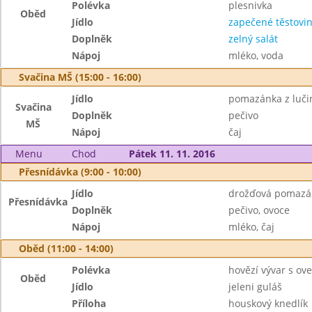
Polévka
plesnivka
Oběd
Jídlo
zapečené těstovi
Doplněk
zelný salát
Nápoj
mléko, voda
Svačina MŠ (15:00 - 16:00)
Jídlo
pomazánka z luči
Svačina
Doplněk
pečivo
MŠ
Nápoj
čaj
Menu
Chod
Pátek 11. 11. 2016
Přesnídávka (9:00 - 10:00)
Jídlo
drožďová pomazá
Přesnídávka
Doplněk
pečivo, ovoce
Nápoj
mléko, čaj
Oběd (11:00 - 14:00)
Polévka
hovězí vývar s ov
Oběd
Jídlo
jeleni guláš
Příloha
houskový knedlík