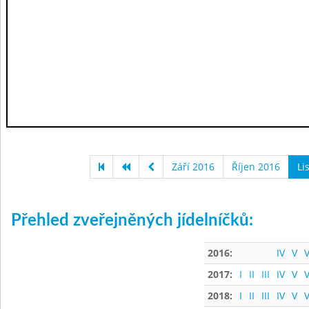
Září 2016
Říjen 2016
Li
Přehled zveřejněných jídelníčků:
2016:
IV
V
V
2017:
I
II
III
IV
V
V
2018:
I
II
III
IV
V
V