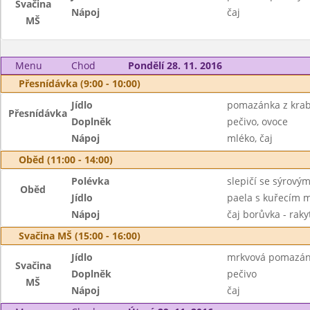
Svačina
Nápoj
čaj
MŠ
Menu
Chod
Pondělí 28. 11. 2016
Přesnídávka (9:00 - 10:00)
Jídlo
pomazánka z krab
Přesnídávka
Doplněk
pečivo, ovoce
Nápoj
mléko, čaj
Oběd (11:00 - 14:00)
Polévka
slepičí se sýrový
Oběd
Jídlo
paela s kuřecím
Nápoj
čaj borůvka - rak
Svačina MŠ (15:00 - 16:00)
Jídlo
mrkvová pomazá
Svačina
Doplněk
pečivo
MŠ
Nápoj
čaj