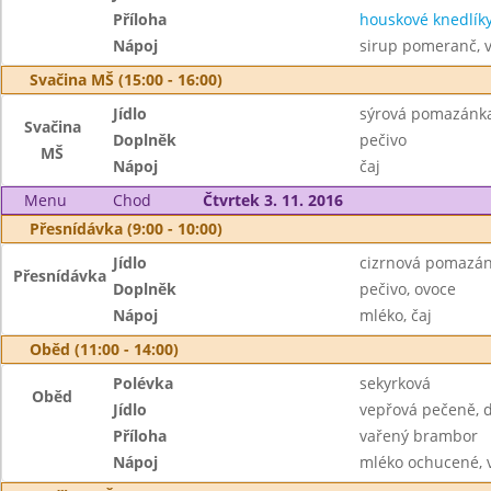
Příloha
houskové knedlík
Nápoj
sirup pomeranč, 
Svačina MŠ (15:00 - 16:00)
Jídlo
sýrová pomazánka
Svačina
Doplněk
pečivo
MŠ
Nápoj
čaj
Menu
Chod
Čtvrtek 3. 11. 2016
Přesnídávka (9:00 - 10:00)
Jídlo
cizrnová pomazá
Přesnídávka
Doplněk
pečivo, ovoce
Nápoj
mléko, čaj
Oběd (11:00 - 14:00)
Polévka
sekyrková
Oběd
Jídlo
vepřová pečeně, 
Příloha
vařený brambor
Nápoj
mléko ochucené, 