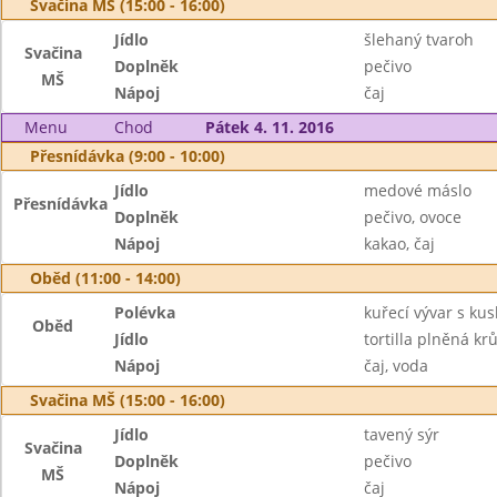
Svačina MŠ (15:00 - 16:00)
Jídlo
šlehaný tvaroh
Svačina
Doplněk
pečivo
MŠ
Nápoj
čaj
Menu
Chod
Pátek 4. 11. 2016
Přesnídávka (9:00 - 10:00)
Jídlo
medové máslo
Přesnídávka
Doplněk
pečivo, ovoce
Nápoj
kakao, čaj
Oběd (11:00 - 14:00)
Polévka
kuřecí vývar s ku
Oběd
Jídlo
tortilla plněná k
Nápoj
čaj, voda
Svačina MŠ (15:00 - 16:00)
Jídlo
tavený sýr
Svačina
Doplněk
pečivo
MŠ
Nápoj
čaj