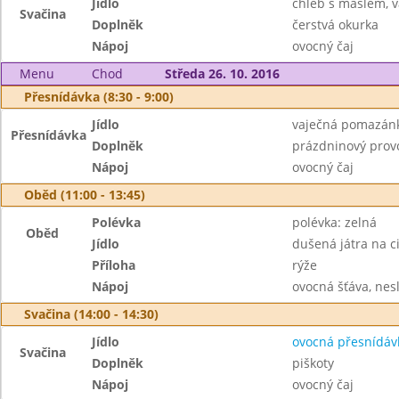
Jídlo
chléb s máslem, v
Svačina
Doplněk
čerstvá okurka
Nápoj
ovocný čaj
Menu
Chod
Středa 26. 10. 2016
Přesnídávka (8:30 - 9:00)
Jídlo
vaječná pomazánk
Přesnídávka
Doplněk
prázdninový provo
Nápoj
ovocný čaj
Oběd (11:00 - 13:45)
Polévka
polévka: zelná
Oběd
Jídlo
dušená játra na c
Příloha
rýže
Nápoj
ovocná šťáva, nes
Svačina (14:00 - 14:30)
Jídlo
ovocná přesnídáv
Svačina
Doplněk
piškoty
Nápoj
ovocný čaj