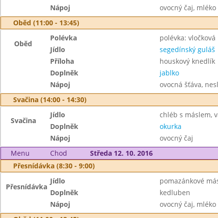
Nápoj
ovocný čaj, mléko
Oběd (11:00 - 13:45)
Polévka
polévka: vločková
Oběd
Jídlo
segedínský guláš
Příloha
houskový knedlík
Doplněk
jablko
Nápoj
ovocná šťáva, nes
Svačina (14:00 - 14:30)
Jídlo
chléb s máslem, v
Svačina
Doplněk
okurka
Nápoj
ovocný čaj
Menu
Chod
Středa 12. 10. 2016
Přesnídávka (8:30 - 9:00)
Jídlo
pomazánkové más
Přesnídávka
Doplněk
kedluben
Nápoj
ovocný čaj, mléko