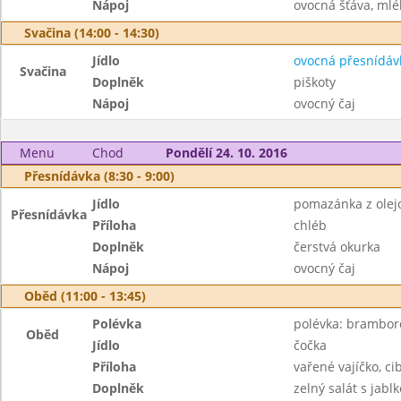
Nápoj
ovocná šťáva, mlé
Svačina (14:00 - 14:30)
Jídlo
ovocná přesnídáv
Svačina
Doplněk
piškoty
Nápoj
ovocný čaj
Menu
Chod
Pondělí 24. 10. 2016
Přesnídávka (8:30 - 9:00)
Jídlo
pomazánka z olej
Přesnídávka
Příloha
chléb
Doplněk
čerstvá okurka
Nápoj
ovocný čaj
Oběd (11:00 - 13:45)
Polévka
polévka: brambor
Oběd
Jídlo
čočka
Příloha
vařené vajíčko, ci
Doplněk
zelný salát s jabl