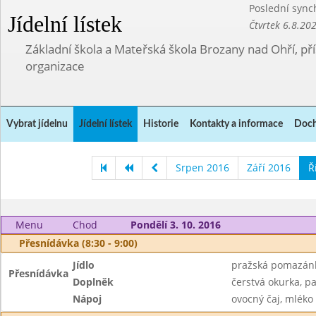
Poslední sync
Jídelní lístek
Čtvrtek 6.8.20
Základní škola a Mateřská škola Brozany nad Ohří, p
organizace
Vybrat jídelnu
Jídelní lístek
Historie
Kontakty a informace
Doch
Srpen 2016
Září 2016
Ř
Menu
Chod
Pondělí 3. 10. 2016
Přesnídávka (8:30 - 9:00)
Jídlo
pražská pomazánk
Přesnídávka
Doplněk
čerstvá okurka, p
Nápoj
ovocný čaj, mléko