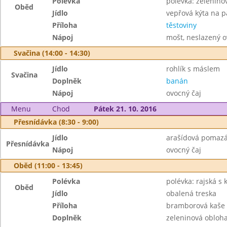
Polévka
polévka: zelenino
Oběd
Jídlo
vepřová kýta na p
Příloha
těstoviny
Nápoj
mošt, neslazený o
Svačina (14:00 - 14:30)
Jídlo
rohlík s máslem
Svačina
Doplněk
banán
Nápoj
ovocný čaj
Menu
Chod
Pátek 21. 10. 2016
Přesnídávka (8:30 - 9:00)
Jídlo
arašídová pomazán
Přesnídávka
Nápoj
ovocný čaj
Oběd (11:00 - 13:45)
Polévka
polévka: rajská s
Oběd
Jídlo
obalená treska
Příloha
bramborová kaše
Doplněk
zeleninová obloh