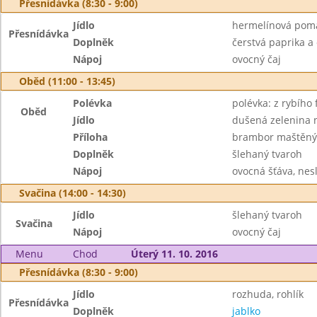
Přesnídávka (8:30 - 9:00)
Jídlo
hermelínová poma
Přesnídávka
Doplněk
čerstvá paprika a
Nápoj
ovocný čaj
Oběd (11:00 - 13:45)
Polévka
polévka: z rybího f
Oběd
Jídlo
dušená zelenina 
Příloha
brambor maštěn
Doplněk
šlehaný tvaroh
Nápoj
ovocná šťáva, nes
Svačina (14:00 - 14:30)
Jídlo
šlehaný tvaroh
Svačina
Nápoj
ovocný čaj
Menu
Chod
Úterý 11. 10. 2016
Přesnídávka (8:30 - 9:00)
Jídlo
rozhuda, rohlík
Přesnídávka
Doplněk
jablko