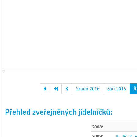
Srpen 2016
Září 2016
Ř
Přehled zveřejněných jídelníčků:
2008:
2009:
III
IV
V
V