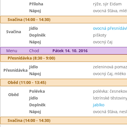
Příloha
rýže, sýr Eidam
Nápoj
ovocná šťáva, mlé
Svačina (14:00 - 14:30)
Jídlo
ovocná přesnídáv
Svačina
Doplněk
piškoty
Nápoj
ovocný čaj
Menu
Chod
Pátek 14. 10. 2016
Přesnídávka (8:30 - 9:00)
Jídlo
zeleninová pomazá
Přesnídávka
Nápoj
ovocný čaj, mléko
Oběd (11:00 - 13:45)
Polévka
polévka: česnekov
Oběd
Jídlo
lotrínské těstovin
Doplněk
jablko
Nápoj
ovocná šťáva, nes
Svačina (14:00 - 14:30)