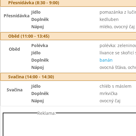
Přesnídávka (8:30 - 9:00)
Jídlo
pomazánka z luči
Přesnídávka
Doplněk
kedluben
Nápoj
mléko, ovocný čaj
Oběd (11:00 - 13:45)
Polévka
polévka: zeleninov
Oběd
Jídlo
lívance se skořic
Doplněk
banán
Nápoj
ovocná šťáva, och
Svačina (14:00 - 14:30)
Jídlo
chléb s máslem
Svačina
Doplněk
mrkvička
Nápoj
ovocný čaj
Reklama: