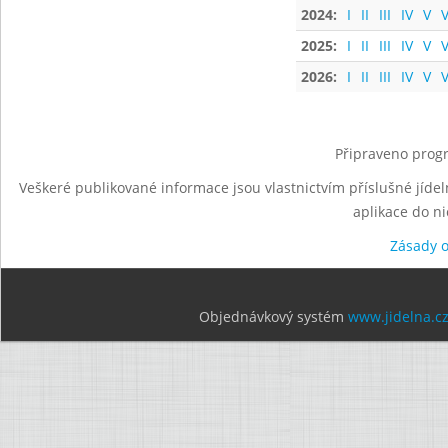
2024:
I
II
III
IV
V
V
2025:
I
II
III
IV
V
V
2026:
I
II
III
IV
V
V
Připraveno progr
Veškeré publikované informace jsou vlastnictvím příslušné jídel
aplikace do n
Zásady 
Objednávkový systém
www.jidelna.c