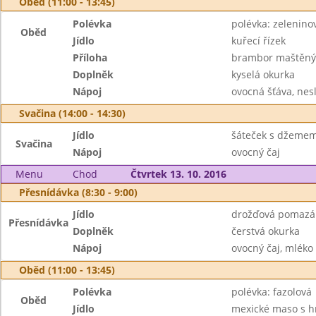
Oběd (11:00 - 13:45)
Polévka
polévka: zelenino
Oběd
Jídlo
kuřecí řízek
Příloha
brambor maštěn
Doplněk
kyselá okurka
Nápoj
ovocná šťáva, nes
Svačina (14:00 - 14:30)
Jídlo
šáteček s džeme
Svačina
Nápoj
ovocný čaj
Menu
Chod
Čtvrtek 13. 10. 2016
Přesnídávka (8:30 - 9:00)
Jídlo
drožďová pomazán
Přesnídávka
Doplněk
čerstvá okurka
Nápoj
ovocný čaj, mléko
Oběd (11:00 - 13:45)
Polévka
polévka: fazolová
Oběd
Jídlo
mexické maso s 