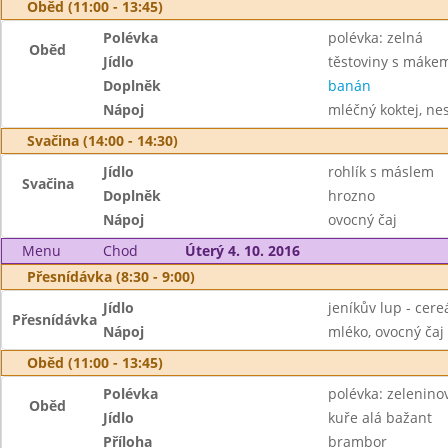
Oběd (11:00 - 13:45)
Polévka
polévka: zelná
Oběd
Jídlo
těstoviny s máke
Doplněk
banán
Nápoj
mléčný koktej, ne
Svačina (14:00 - 14:30)
Jídlo
rohlík s máslem
Svačina
Doplněk
hrozno
Nápoj
ovocný čaj
Menu
Chod
Úterý 4. 10. 2016
Přesnídávka (8:30 - 9:00)
Jídlo
jeníkův lup - cere
Přesnídávka
Nápoj
mléko, ovocný čaj
Oběd (11:00 - 13:45)
Polévka
polévka: zelenino
Oběd
Jídlo
kuře alá bažant
Příloha
brambor