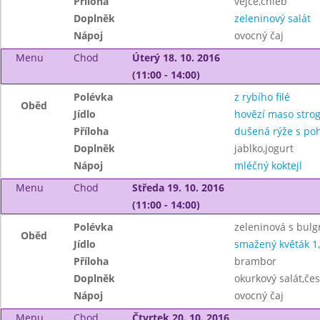
Příloha
vejce,chléb
Doplněk
zeleninový salát
Nápoj
ovocný čaj
Menu
Chod
Úterý 18. 10. 2016
(11:00 - 14:00)
Polévka
z rybího filé
Oběd
Jídlo
hovězí maso stro
Příloha
dušená rýže s po
Doplněk
jablko,jogurt
Nápoj
mléčný koktejl
Menu
Chod
Středa 19. 10. 2016
(11:00 - 14:00)
Polévka
zeleninová s bul
Oběd
Jídlo
smažený květák 1
Příloha
brambor
Doplněk
okurkový salát,če
Nápoj
ovocný čaj
Menu
Chod
Čtvrtek 20. 10. 2016