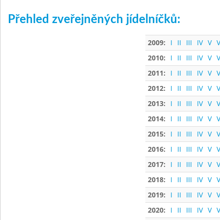
Přehled zveřejněných jídelníčků:
2009:
I
II
III
IV
V
V
2010:
I
II
III
IV
V
V
2011:
I
II
III
IV
V
V
2012:
I
II
III
IV
V
V
2013:
I
II
III
IV
V
V
2014:
I
II
III
IV
V
V
2015:
I
II
III
IV
V
V
2016:
I
II
III
IV
V
V
2017:
I
II
III
IV
V
V
2018:
I
II
III
IV
V
V
2019:
I
II
III
IV
V
V
2020:
I
II
III
IV
V
V