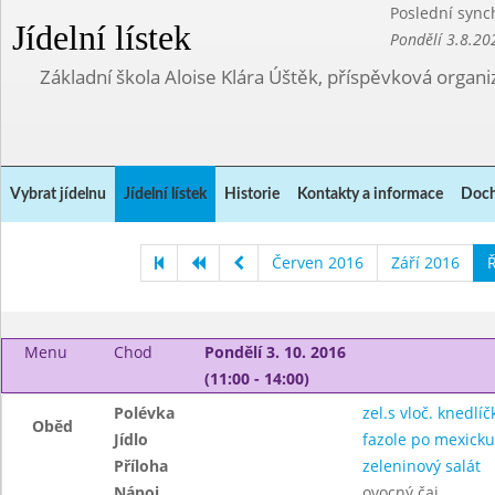
Poslední sync
Jídelní lístek
Pondělí 3.8.20
Základní škola Aloise Klára Úštěk, příspěvková organi
Vybrat jídelnu
Jídelní lístek
Historie
Kontakty a informace
Doch
Červen 2016
Září 2016
Ř
Menu
Chod
Pondělí 3. 10. 2016
(11:00 - 14:00)
Polévka
zel.s vloč. knedlíčk
Oběd
Jídlo
fazole po mexicku
Příloha
zeleninový salát
Nápoj
ovocný čaj