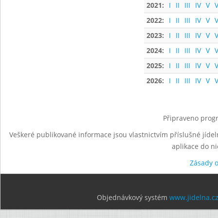
2021:
I
II
III
IV
V
V
2022:
I
II
III
IV
V
V
2023:
I
II
III
IV
V
V
2024:
I
II
III
IV
V
V
2025:
I
II
III
IV
V
V
2026:
I
II
III
IV
V
V
Připraveno progr
Veškeré publikované informace jsou vlastnictvím příslušné jídel
aplikace do n
Zásady 
Objednávkový systém
www.jidelna.c