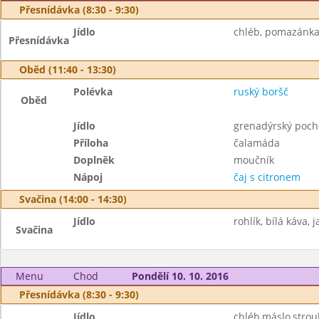
Přesnídávka (8:30 - 9:30)
Jídlo
chléb, pomazánka 
Přesnídávka
Oběd (11:40 - 13:30)
Polévka
ruský boršč
Oběd
Jídlo
grenadýrský poc
Příloha
čalamáda
Doplněk
moučník
Nápoj
čaj s citronem
Svačina (14:00 - 14:30)
Jídlo
rohlík, bílá káva, 
Svačina
Menu
Chod
Pondělí 10. 10. 2016
Přesnídávka (8:30 - 9:30)
Jídlo
chléb,máslo,strouh