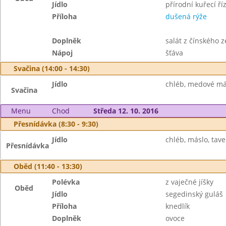
Jídlo
přírodní kuřecí ří
Příloha
dušená rýže
Doplněk
salát z čínského 
Nápoj
šťáva
Svačina (14:00 - 14:30)
Jídlo
chléb, medové másl
Svačina
Menu
Chod
Středa 12. 10. 2016
Přesnídávka (8:30 - 9:30)
Jídlo
chléb, máslo, tave
Přesnídávka
Oběd (11:40 - 13:30)
Polévka
z vaječné jíšky
Oběd
Jídlo
segedinský guláš
Příloha
knedlík
Doplněk
ovoce