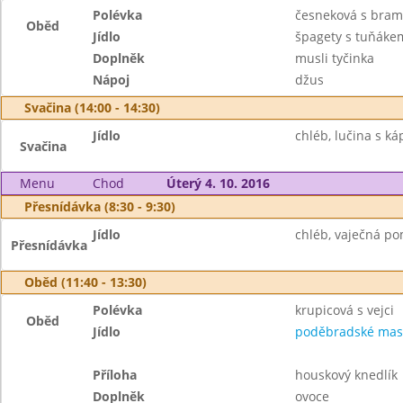
Polévka
česneková s bra
Oběd
Jídlo
špagety s tuňáke
Doplněk
musli tyčinka
Nápoj
džus
Svačina (14:00 - 14:30)
Jídlo
chléb, lučina s ká
Svačina
Menu
Chod
Úterý 4. 10. 2016
Přesnídávka (8:30 - 9:30)
Jídlo
chléb, vaječná po
Přesnídávka
Oběd (11:40 - 13:30)
Polévka
krupicová s vejci
Oběd
Jídlo
poděbradské mas
Příloha
houskový knedlík
Doplněk
ovoce