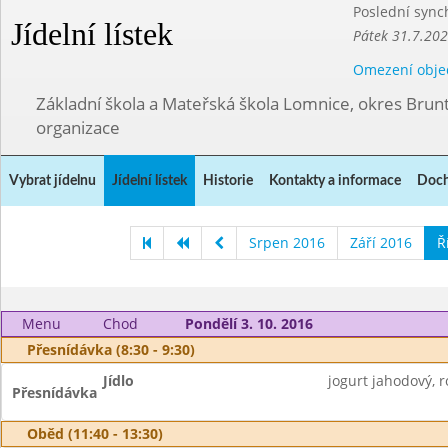
Poslední sync
Jídelní lístek
Pátek 31.7.202
Omezení obje
Základní škola a Mateřská škola Lomnice, okres Brunt
organizace
Vybrat jídelnu
Jídelní lístek
Historie
Kontakty a informace
Doch
Srpen 2016
Září 2016
Ř
Menu
Chod
Pondělí 3. 10. 2016
Přesnídávka (8:30 - 9:30)
Jídlo
jogurt jahodový, 
Přesnídávka
Oběd (11:40 - 13:30)