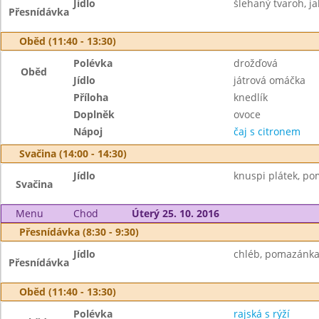
Jídlo
šlehaný tvaroh, ja
Přesnídávka
Oběd (11:40 - 13:30)
Polévka
drožďová
Oběd
Jídlo
játrová omáčka
Příloha
knedlík
Doplněk
ovoce
Nápoj
čaj s citronem
Svačina (14:00 - 14:30)
Jídlo
knuspi plátek, po
Svačina
Menu
Chod
Úterý 25. 10. 2016
Přesnídávka (8:30 - 9:30)
Jídlo
chléb, pomazánka z
Přesnídávka
Oběd (11:40 - 13:30)
Polévka
rajská s rýží