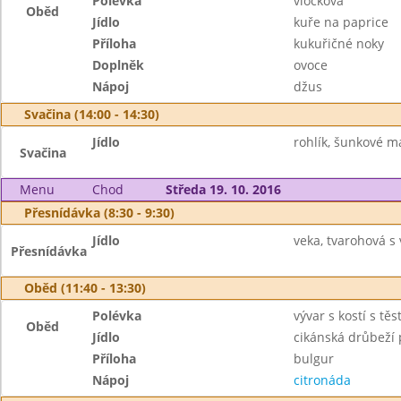
Polévka
vločková
Oběd
Jídlo
kuře na paprice
Příloha
kukuřičné noky
Doplněk
ovoce
Nápoj
džus
Svačina (14:00 - 14:30)
Jídlo
rohlík, šunkové má
Svačina
Menu
Chod
Středa 19. 10. 2016
Přesnídávka (8:30 - 9:30)
Jídlo
veka, tvarohová s v
Přesnídávka
Oběd (11:40 - 13:30)
Polévka
vývar s kostí s tě
Oběd
Jídlo
cikánská drůbeží
Příloha
bulgur
Nápoj
citronáda