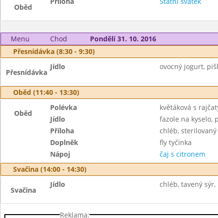
Příloha
Státní svátek
Oběd
Menu
Chod
Pondělí 31. 10. 2016
Přesnídávka (8:30 - 9:30)
Jídlo
ovocný jogurt, piš
Přesnídávka
Oběd (11:40 - 13:30)
Polévka
květáková s rajčat
Oběd
Jídlo
fazole na kyselo, 
Příloha
chléb, sterilovaný
Doplněk
fly tyčinka
Nápoj
čaj s citronem
Svačina (14:00 - 14:30)
Jídlo
chléb, tavený sýr,
Svačina
Reklama: