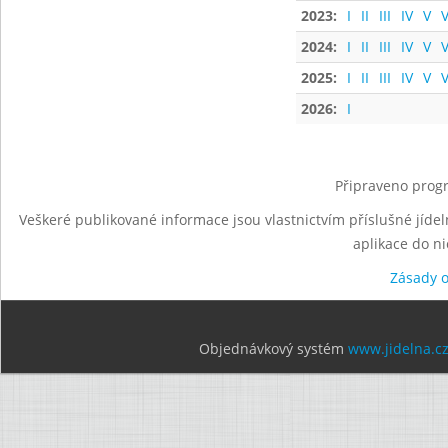
2023:
I
II
III
IV
V
V
2024:
I
II
III
IV
V
V
2025:
I
II
III
IV
V
V
2026:
I
Připraveno progr
Veškeré publikované informace jsou vlastnictvím příslušné jídel
aplikace do n
Zásady 
Objednávkový systém
www.jidelna.c