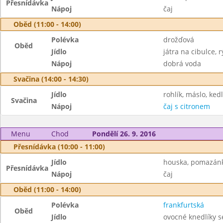
Přesnídávka
Nápoj
čaj
Oběd (11:00 - 14:00)
Polévka
drožďová
Oběd
Jídlo
játra na cibulce, r
Nápoj
dobrá voda
Svačina (14:00 - 14:30)
Jídlo
rohlík, máslo, ke
Svačina
Nápoj
čaj s citronem
Menu
Chod
Pondělí 26. 9. 2016
Přesnídávka (10:00 - 11:00)
Jídlo
houska, pomazánka
Přesnídávka
Nápoj
čaj
Oběd (11:00 - 14:00)
Polévka
frankfurtská
Oběd
Jídlo
ovocné knedlíky se