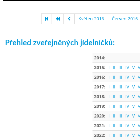
Květen 2016
Červen 2016
Přehled zveřejněných jídelníčků:
2014:
2015:
I
II
III
IV
V
V
2016:
I
II
III
IV
V
V
2017:
I
II
III
IV
V
V
2018:
I
II
III
IV
V
V
2019:
I
II
III
IV
V
V
2020:
I
II
III
IV
V
V
2021:
I
II
III
IV
V
V
2022:
I
II
III
IV
V
V