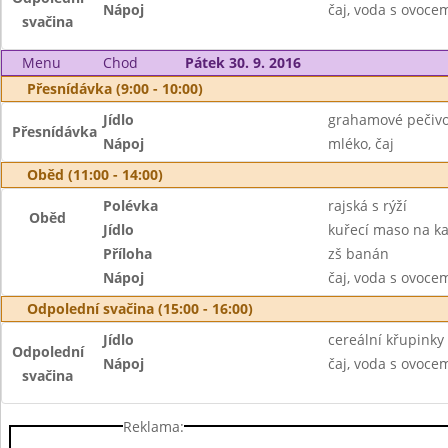
Nápoj
čaj, voda s ovoc
svačina
Menu
Chod
Pátek 30. 9. 2016
Přesnídávka (9:00 - 10:00)
Jídlo
grahamové pečivo
Přesnídávka
Nápoj
mléko, čaj
Oběd (11:00 - 14:00)
Polévka
rajská s rýží
Oběd
Jídlo
kuřecí maso na kar
Příloha
zš banán
Nápoj
čaj, voda s ovoc
Odpolední svačina (15:00 - 16:00)
Jídlo
cereální křupinky
Odpolední
Nápoj
čaj, voda s ovoc
svačina
Reklama: