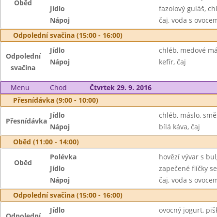
Oběd
Jídlo
fazolový guláš, ch
Nápoj
čaj, voda s ovoc
Odpolední svačina (15:00 - 16:00)
Jídlo
chléb, medové má
Odpolední
Nápoj
kefír, čaj
svačina
Menu
Chod
Čtvrtek 29. 9. 2016
Přesnídávka (9:00 - 10:00)
Jídlo
chléb, máslo, smě
Přesnídávka
Nápoj
bílá káva, čaj
Oběd (11:00 - 14:00)
Polévka
hovězí vývar s b
Oběd
Jídlo
zapečené flíčky s
Nápoj
čaj, voda s ovoc
Odpolední svačina (15:00 - 16:00)
Jídlo
ovocný jogurt, piš
Odpolední