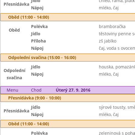
Jídlo
chléb, rama, plát
Přesnídávka
Nápoj
mléko, čaj
Oběd (11:00 - 14:00)
Polévka
bramboračka
Oběd
Jídlo
těstoviny penne s
Příloha
zš jablko
Nápoj
čaj, voda s ovoc
Odpolední svačina (15:00 - 16:00)
Jídlo
houska, pomazánk
Odpolední
Nápoj
mléko, čaj
svačina
Menu
Chod
Úterý 27. 9. 2016
Přesnídávka (9:00 - 10:00)
Jídlo
sýrové tousty, sm
Přesnídávka
Nápoj
mléko, čaj
Oběd (11:00 - 14:00)
Polévka
zeleninová s poh