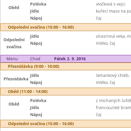
Polévka
vločková s vejci
Oběd
Jídlo
kuřecí maso na pa
Nápoj
čaj
Odpolední svačina (15:00 - 16:00)
Jídlo
vícezrnná veka, m
Odpolední
Nápoj
mléko, čaj
svačina
Menu
Chod
Pátek 2. 9. 2016
Přesnídávka (9:00 - 10:00)
Jídlo
lámankový chléb,
Přesnídávka
Nápoj
mléko, čaj
Oběd (11:00 - 14:00)
Polévka
z míchaných lušt
Oběd
Jídlo
francouzské bramb
Nápoj
čaj
Odpolední svačina (15:00 - 16:00)