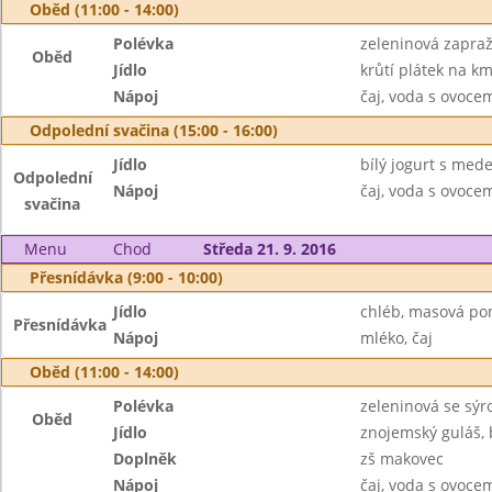
Oběd (11:00 - 14:00)
Polévka
zeleninová zapra
Oběd
Jídlo
krůtí plátek na k
Nápoj
čaj, voda s ovoc
Odpolední svačina (15:00 - 16:00)
Jídlo
bílý jogurt s med
Odpolední
Nápoj
čaj, voda s ovoc
svačina
Menu
Chod
Středa 21. 9. 2016
Přesnídávka (9:00 - 10:00)
Jídlo
chléb, masová po
Přesnídávka
Nápoj
mléko, čaj
Oběd (11:00 - 14:00)
Polévka
zeleninová se sý
Oběd
Jídlo
znojemský guláš,
Doplněk
zš makovec
Nápoj
čaj, voda s ovoc