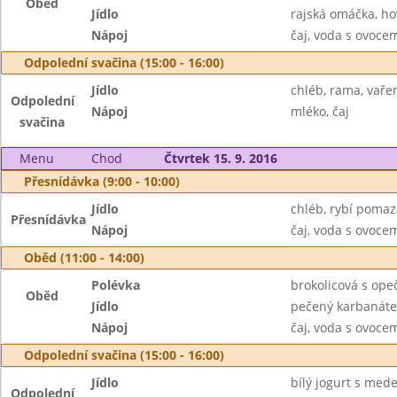
Oběd
Jídlo
rajská omáčka, ho
Nápoj
čaj, voda s ovoc
Odpolední svačina (15:00 - 16:00)
Jídlo
chléb, rama, vaře
Odpolední
Nápoj
mléko, čaj
svačina
Menu
Chod
Čtvrtek 15. 9. 2016
Přesnídávka (9:00 - 10:00)
Jídlo
chléb, rybí pomaz
Přesnídávka
Nápoj
čaj, voda s ovoc
Oběd (11:00 - 14:00)
Polévka
brokolicová s op
Oběd
Jídlo
pečený karbanáte
Nápoj
čaj, voda s ovoc
Odpolední svačina (15:00 - 16:00)
Jídlo
bílý jogurt s med
Odpolední