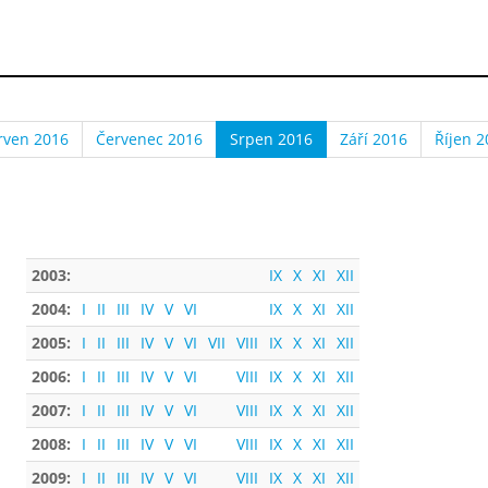
rven 2016
Červenec 2016
Srpen 2016
Září 2016
Říjen 2
2003:
IX
X
XI
XII
2004:
I
II
III
IV
V
VI
IX
X
XI
XII
2005:
I
II
III
IV
V
VI
VII
VIII
IX
X
XI
XII
2006:
I
II
III
IV
V
VI
VIII
IX
X
XI
XII
2007:
I
II
III
IV
V
VI
VIII
IX
X
XI
XII
2008:
I
II
III
IV
V
VI
VIII
IX
X
XI
XII
2009:
I
II
III
IV
V
VI
VIII
IX
X
XI
XII