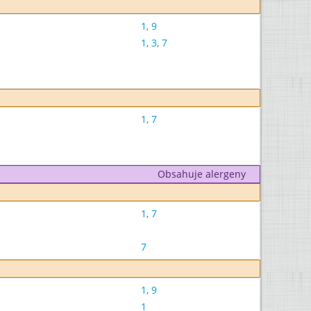
1
,
9
1
,
3
,
7
1
,
7
Obsahuje alergeny
1
,
7
7
1
,
9
1