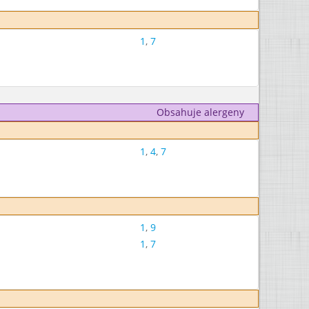
1
,
7
Obsahuje alergeny
1
,
4
,
7
1
,
9
1
,
7