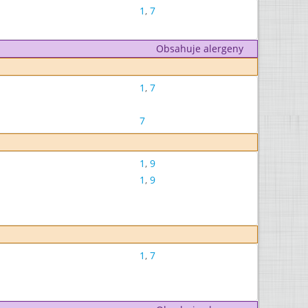
1
,
7
Obsahuje alergeny
1
,
7
7
1
,
9
1
,
9
1
,
7