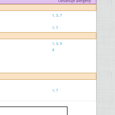
Obsahuje alergeny
1
,
3
,
7
1
,
7
1
,
3
,
9
4
1
,
7