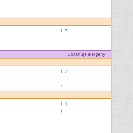
1
,
7
Obsahuje alergeny
1
,
7
7
1
,
9
1