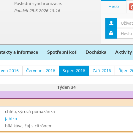
Poslední synchronizace:
Heslo
Pondělí 29.6.2026 13:16
takty a informace
Spotřební koš
Docházka
Aktivity
rven 2016
Červenec 2016
Srpen 2016
Září 2016
Říjen 2
Týden 34
chléb, sýrová pomazánka
jablko
bílá káva, čaj s citrónem