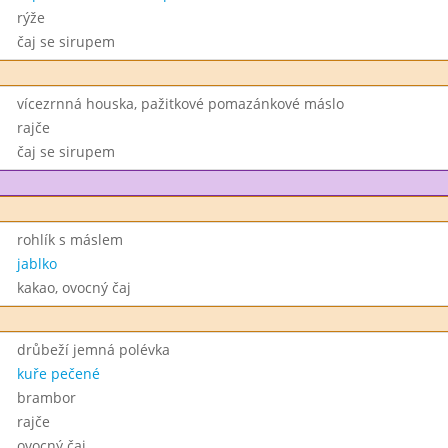
rýže
čaj se sirupem
vícezrnná houska, pažitkové pomazánkové máslo
rajče
čaj se sirupem
rohlík s máslem
jablko
kakao, ovocný čaj
drůbeží jemná polévka
kuře pečené
brambor
rajče
ovocný čaj