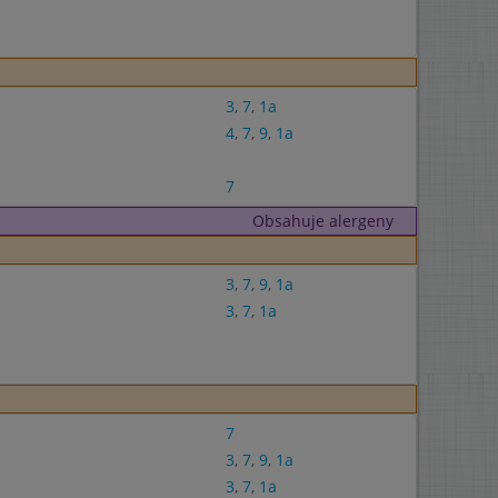
3
,
7
,
1a
4
,
7
,
9
,
1a
7
Obsahuje alergeny
3
,
7
,
9
,
1a
3
,
7
,
1a
7
3
,
7
,
9
,
1a
3
,
7
,
1a