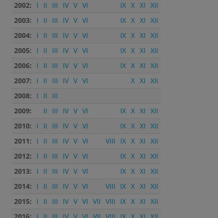
2002:
I
II
III
IV
V
VI
IX
X
XI
XII
2003:
I
II
III
IV
V
VI
IX
X
XI
XII
2004:
I
II
III
IV
V
VI
IX
X
XI
XII
2005:
I
II
III
IV
V
VI
IX
X
XI
XII
2006:
I
II
III
IV
V
VI
IX
X
XI
XII
2007:
I
II
III
IV
V
VI
X
XI
XII
2008:
I
II
III
2009:
II
III
IV
V
VI
IX
X
XI
XII
2010:
I
II
III
IV
V
VI
IX
X
XI
XII
2011:
I
II
III
IV
V
VI
VIII
IX
X
XI
XII
2012:
I
II
III
IV
V
VI
IX
X
XI
XII
2013:
I
II
III
IV
V
VI
IX
X
XI
XII
2014:
I
II
III
IV
V
VI
VIII
IX
X
XI
XII
2015:
I
II
III
IV
V
VI
VII
VIII
IX
X
XI
XII
2016:
I
II
III
IV
V
VI
VII
VIII
IX
X
XI
XII