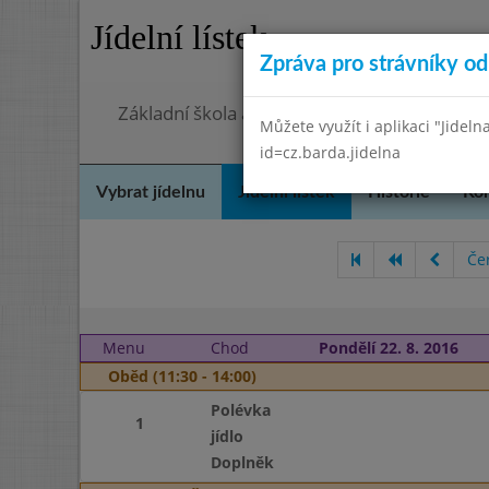
Jídelní lístek
Zpráva pro strávníky od 
Základní škola a mateřská škola Chmelnice,
Můžete využít i aplikaci "Jideln
id=cz.barda.jidelna
Vybrat jídelnu
Jídelní lístek
Historie
Kon
Če
Menu
Chod
Pondělí 22. 8. 2016
Oběd (11:30 - 14:00)
Polévka
1
jídlo
Doplněk