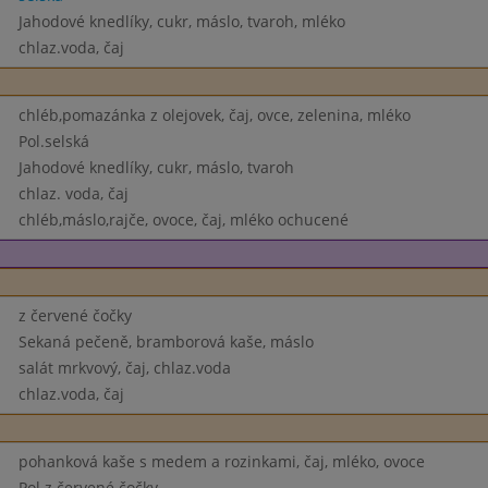
Jahodové knedlíky, cukr, máslo, tvaroh, mléko
chlaz.voda, čaj
chléb,pomazánka z olejovek, čaj, ovce, zelenina, mléko
Pol.selská
Jahodové knedlíky, cukr, máslo, tvaroh
chlaz. voda, čaj
chléb,máslo,rajče, ovoce, čaj, mléko ochucené
z červené čočky
Sekaná pečeně, bramborová kaše, máslo
salát mrkvový, čaj, chlaz.voda
chlaz.voda, čaj
pohanková kaše s medem a rozinkami, čaj, mléko, ovoce
Pol.z červené čočky