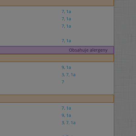
7
,
1a
7
,
1a
7
,
1a
7
,
1a
Obsahuje alergeny
9
,
1a
3
,
7
,
1a
7
7
,
1a
9
,
1a
3
,
7
,
1a