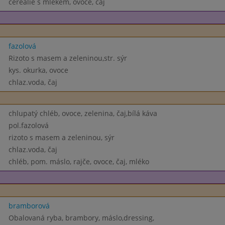
cereálie s mlékem, ovoce, čaj
fazolová
Rizoto s masem a zeleninou,str. sýr
kys. okurka, ovoce
chlaz.voda, čaj
chlupatý chléb, ovoce, zelenina, čaj,bílá káva
pol.fazolová
rizoto s masem a zeleninou, sýr
chlaz.voda, čaj
chléb, pom. máslo, rajče, ovoce, čaj, mléko
bramborová
Obalovaná ryba, brambory, máslo,dressing,