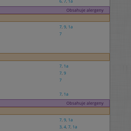
6
,
7
,
1a
Obsahuje alergeny
7
,
9
,
1a
7
7
,
1a
7
,
9
7
7
,
1a
Obsahuje alergeny
7
,
9
,
1a
3
,
4
,
7
,
1a