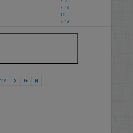
7
,
1a
1c
7
,
1a
016