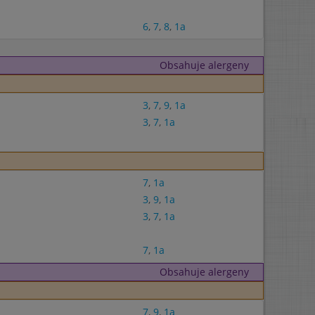
6
,
7
,
8
,
1a
Obsahuje alergeny
3
,
7
,
9
,
1a
3
,
7
,
1a
7
,
1a
3
,
9
,
1a
3
,
7
,
1a
7
,
1a
Obsahuje alergeny
7
,
9
,
1a