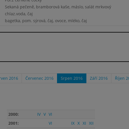
Sekaná pečeně, bramborová kaše, máslo, salát mrkvový
chlaz.voda, čaj
bagetka, pom. sýrová, čaj, ovoce, mléko, čaj
rven 2016
Červenec 2016
Srpen 2016
Září 2016
Říjen 2
2000:
IV
V
VI
2001:
VI
IX
X
XI
XII