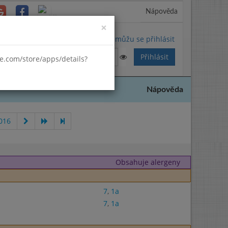
Nápověda
Close
×
Nemůžu se přihlásit
gle.com/store/apps/details?
Nápověda
016
Obsahuje alergeny
7
,
1a
7
,
1a