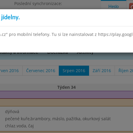
Poslední synchronizace:
Heslo
Středa 29.7.2026 9:58
jídelny.
Omezení objednávek
 Praha 3, K Lučinám 18/2500
a.cz" pro mobilní telefony. Tu si lze nainstalovat z https://play.goo
takty a informace
Docházka
Aktivity
rven 2016
Červenec 2016
Srpen 2016
Září 2016
Říjen 2
Týden 34
dýňová
pečené kuře,brambory, máslo, pažitka, okurkový salát
chlaz.voda, čaj