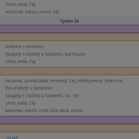
chlaz.voda, čaj
moučník, kakao, ovoce, čaj
Týden 35
drůbeží s tortellini
špagety s rajčaty a fazolemi, parmazán
chlaz.voda, čaj
kaiserka, pomazánka mrkvová, čaj, mléko,ovoce, zelenina
Pol.drůbeží s tortelinni
špagety s rajčaty a fazolemi, str. sýr
chlaz.voda, čaj
kaiserka, máslo, med, bílá káva, ovoce
selská