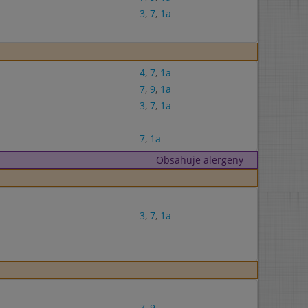
3
,
7
,
1a
4
,
7
,
1a
7
,
9
,
1a
3
,
7
,
1a
7
,
1a
Obsahuje alergeny
3
,
7
,
1a
7
,
9