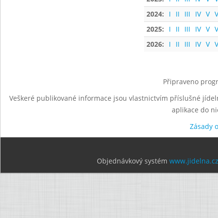
2024:
I
II
III
IV
V
V
2025:
I
II
III
IV
V
V
2026:
I
II
III
IV
V
V
Připraveno progr
Veškeré publikované informace jsou vlastnictvím příslušné jídel
aplikace do n
Zásady 
Objednávkový systém
www.jidelna.c