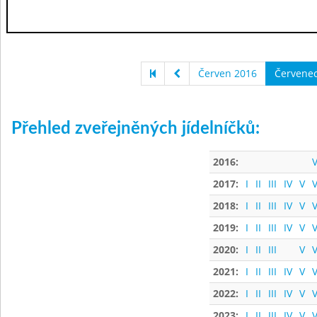
Červen 2016
Červene
Přehled zveřejněných jídelníčků:
2016:
V
2017:
I
II
III
IV
V
V
2018:
I
II
III
IV
V
V
2019:
I
II
III
IV
V
V
2020:
I
II
III
V
V
2021:
I
II
III
IV
V
V
2022:
I
II
III
IV
V
V
2023:
I
II
III
IV
V
V