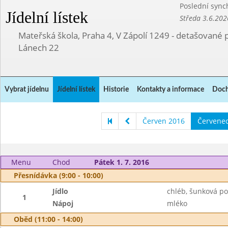
Poslední sync
Jídelní lístek
Středa 3.6.202
Mateřská škola, Praha 4, V Zápolí 1249 - detašované 
Lánech 22
Vybrat jídelnu
Jídelní lístek
Historie
Kontakty a informace
Doch
Červen 2016
Červene
Menu
Chod
Pátek 1. 7. 2016
Přesnídávka (9:00 - 10:00)
Jídlo
chléb, šunková p
1
Nápoj
mléko
Oběd (11:00 - 14:00)