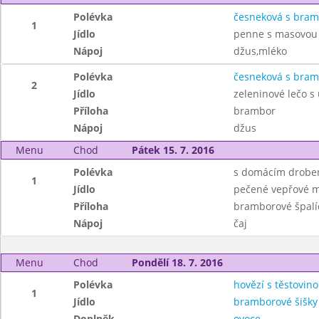
Polévka
česneková s bra
1
Jídlo
penne s masovou
Nápoj
džus,mléko
Polévka
česneková s bra
2
Jídlo
zeleninové lečo s
Příloha
brambor
Nápoj
džus
Menu
Chod
Pátek 15. 7. 2016
Polévka
s domácím drobe
1
Jídlo
pečené vepřové ma
Příloha
bramborové špalí
Nápoj
čaj
Menu
Chod
Pondělí 18. 7. 2016
Polévka
hovězí s těstovin
1
Jídlo
bramborové šišk
Doplněk
ovoce