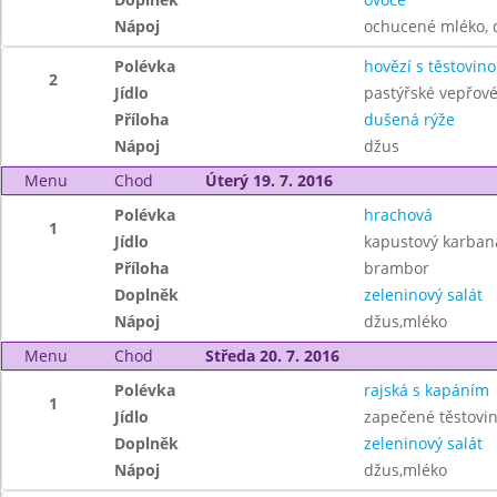
Nápoj
ochucené mléko, 
Polévka
hovězí s těstovin
2
Jídlo
pastýřské vepřov
Příloha
dušená rýže
Nápoj
džus
Menu
Chod
Úterý 19. 7. 2016
Polévka
hrachová
1
Jídlo
kapustový karban
Příloha
brambor
Doplněk
zeleninový salát
Nápoj
džus,mléko
Menu
Chod
Středa 20. 7. 2016
Polévka
rajská s kapáním
1
Jídlo
zapečené těstovin
Doplněk
zeleninový salát
Nápoj
džus,mléko