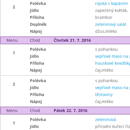
Polévka
rajská s kapáním
2
Jídlo
zapečený květák,
Příloha
brambor
Doplněk
zeleninový salát
Nápoj
džus,mléko
Menu
Chod
Čtvrtek 21. 7. 2016
Polévka
s pohankou
1
Jídlo
vepřové maso na 
Příloha
houskové knedlík
Nápoj
čaj,mléko
Polévka
s pohankou
2
Jídlo
vepřové maso na 
Příloha
těstoviny
Nápoj
čaj,mléko
Menu
Chod
Pátek 22. 7. 2016
Polévka
zeleninová
1
Jídlo
přírodní kuřecí ří