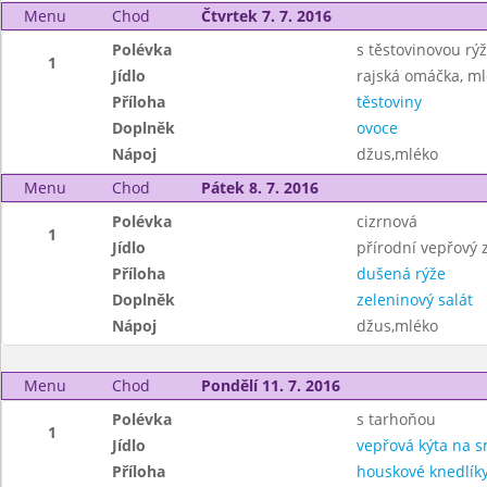
Menu
Chod
Čtvrtek 7. 7. 2016
Polévka
s těstovinovou rýž
1
Jídlo
rajská omáčka, m
Příloha
těstoviny
Doplněk
ovoce
Nápoj
džus,mléko
Menu
Chod
Pátek 8. 7. 2016
Polévka
cizrnová
1
Jídlo
přírodní vepřový 
Příloha
dušená rýže
Doplněk
zeleninový salát
Nápoj
džus,mléko
Menu
Chod
Pondělí 11. 7. 2016
Polévka
s tarhoňou
1
Jídlo
vepřová kýta na 
Příloha
houskové knedlík