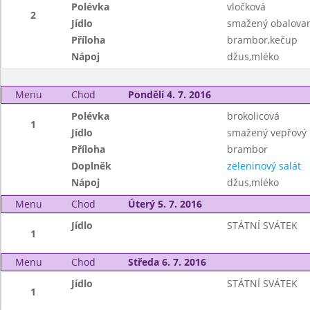
Polévka
vločková
2
Jídlo
smažený obalovan
Příloha
brambor,kečup
Nápoj
džus,mléko
Menu
Chod
Pondělí 4. 7. 2016
Polévka
brokolicová
1
Jídlo
smažený vepřový 
Příloha
brambor
Doplněk
zeleninový salát
Nápoj
džus,mléko
Menu
Chod
Úterý 5. 7. 2016
Jídlo
STÁTNÍ SVÁTEK
1
Menu
Chod
Středa 6. 7. 2016
Jídlo
STÁTNÍ SVÁTEK
1