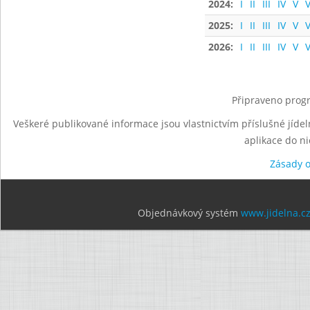
2024:
I
II
III
IV
V
V
2025:
I
II
III
IV
V
V
2026:
I
II
III
IV
V
V
Připraveno progr
Veškeré publikované informace jsou vlastnictvím příslušné jídel
aplikace do n
Zásady 
Objednávkový systém
www.jidelna.c