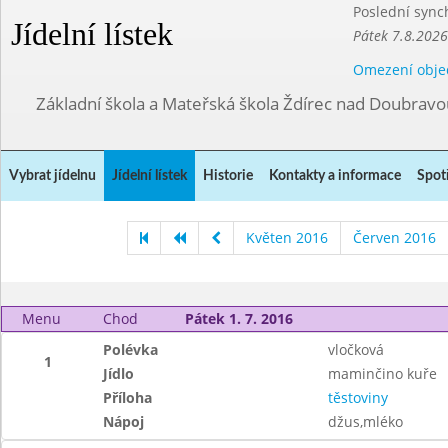
Poslední sync
Jídelní lístek
Pátek 7.8.2026
Omezení obje
Základní škola a Mateřská škola Ždírec nad Doubravo
Vybrat jídelnu
Jídelní lístek
Historie
Kontakty a informace
Spot
Květen 2016
Červen 2016
Menu
Chod
Pátek 1. 7. 2016
Polévka
vločková
1
Jídlo
maminčino kuře
Příloha
těstoviny
Nápoj
džus,mléko