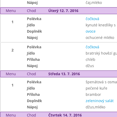
Nápoj
čaj,mléko
Menu
Chod
Úterý 12. 7. 2016
Polévka
čočková
1
Jídlo
kynuté knedlíky 
Doplněk
ovoce
Nápoj
ochucené mléko
Polévka
čočková
2
Jídlo
bratrský hovězí g
Příloha
chléb
Nápoj
džus
Menu
Chod
Středa 13. 7. 2016
Polévka
špenátová s osm
1
Jídlo
pečené kuře
Příloha
brambor
Doplněk
zeleninový salát
Nápoj
džus,mléko
Menu
Chod
Čtvrtek 14. 7. 2016