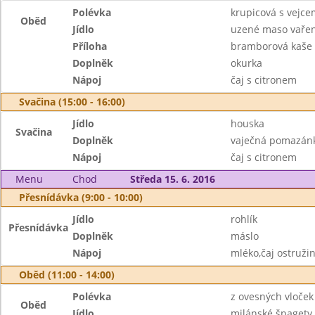
Polévka
krupicová s vejce
Oběd
Jídlo
uzené maso vaře
Příloha
bramborová kaše
Doplněk
okurka
Nápoj
čaj s citronem
Svačina (15:00 - 16:00)
Jídlo
houska
Svačina
Doplněk
vaječná pomazánk
Nápoj
čaj s citronem
Menu
Chod
Středa 15. 6. 2016
Přesnídávka (9:00 - 10:00)
Jídlo
rohlík
Přesnídávka
Doplněk
máslo
Nápoj
mléko,čaj ostružin
Oběd (11:00 - 14:00)
Polévka
z ovesných vloček
Oběd
Jídlo
milánské špagety