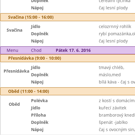
Doplněk
cereální tyčinka
Nápoj
čaj lesní plody
Svačina (15:00 - 16:00)
Jídlo
celozrnný rohlík
Svačina
Doplněk
rybí pomazánka,o
Nápoj
čaj lesní plody
Menu
Chod
Pátek 17. 6. 2016
Přesnídávka (9:00 - 10:00)
Jídlo
tmavý chléb,
Přesnídávka
Doplněk
máslo,med
Nápoj
bílá káva - čaj s
Oběd (11:00 - 14:00)
Polévka
z kostí s domácím
Oběd
Jídlo
kuřecí závitek
Příloha
bramborový knedl
Doplněk
špenát -jablko
Nápoj
čaj s ovocným si