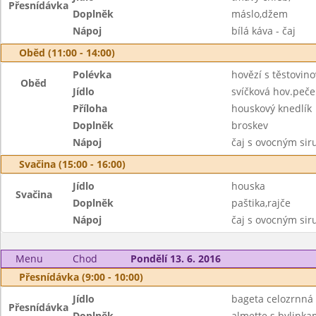
Přesnídávka
Doplněk
máslo,džem
Nápoj
bílá káva - čaj
Oběd (11:00 - 14:00)
Polévka
hovězí s těstovin
Oběd
Jídlo
svíčková hov.peč
Příloha
houskový knedlík
Doplněk
broskev
Nápoj
čaj s ovocným si
Svačina (15:00 - 16:00)
Jídlo
houska
Svačina
Doplněk
paštika,rajče
Nápoj
čaj s ovocným si
Menu
Chod
Pondělí 13. 6. 2016
Přesnídávka (9:00 - 10:00)
Jídlo
bageta celozrnná
Přesnídávka
Doplněk
almette s bylinka