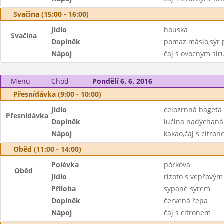
Svačina (15:00 - 16:00)
Jídlo
houska
Svačina
Doplněk
pomaz.máslo,sýr p
Nápoj
čaj s ovocným si
Menu
Chod
Pondělí 6. 6. 2016
Přesnídávka (9:00 - 10:00)
Jídlo
celozrnná bageta
Přesnídávka
Doplněk
lučina nadýchaná
Nápoj
kakao,čaj s citro
Oběd (11:00 - 14:00)
Polévka
pórková
Oběd
Jídlo
rizoto s vepřový
Příloha
sypané sýrem
Doplněk
červená řepa
Nápoj
čaj s citronem