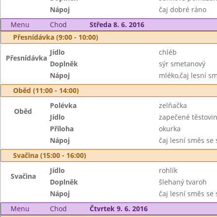
Nápoj
čaj dobré ráno
Menu
Chod
Středa 8. 6. 2016
Přesnídávka (9:00 - 10:00)
Jídlo
chléb
Přesnídávka
Doplněk
sýr smetanový
Nápoj
mléko,čaj lesní s
Oběd (11:00 - 14:00)
Polévka
zelňačka
Oběd
Jídlo
zapečené těstovi
Příloha
okurka
Nápoj
čaj lesní směs se
Svačina (15:00 - 16:00)
Jídlo
rohlík
Svačina
Doplněk
šlehaný tvaroh
Nápoj
čaj lesní směs se
Menu
Chod
Čtvrtek 9. 6. 2016