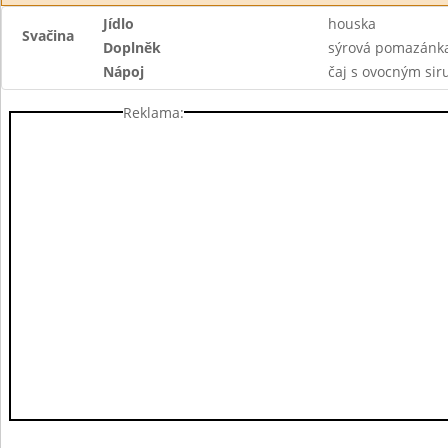
Jídlo
houska
Svačina
Doplněk
sýrová pomazánka
Nápoj
čaj s ovocným si
Reklama: