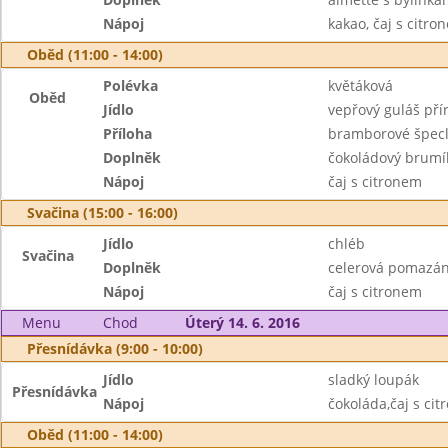
Nápoj
kakao, čaj s citro
Oběd (11:00 - 14:00)
Polévka
květáková
Oběd
Jídlo
vepřový guláš pří
Příloha
bramborové špec
Doplněk
čokoládový brumí
Nápoj
čaj s citronem
Svačina (15:00 - 16:00)
Jídlo
chléb
Svačina
Doplněk
celerová pomazán
Nápoj
čaj s citronem
Menu
Chod
Úterý 14. 6. 2016
Přesnídávka (9:00 - 10:00)
Jídlo
sladký loupák
Přesnídávka
Nápoj
čokoláda,čaj s ci
Oběd (11:00 - 14:00)