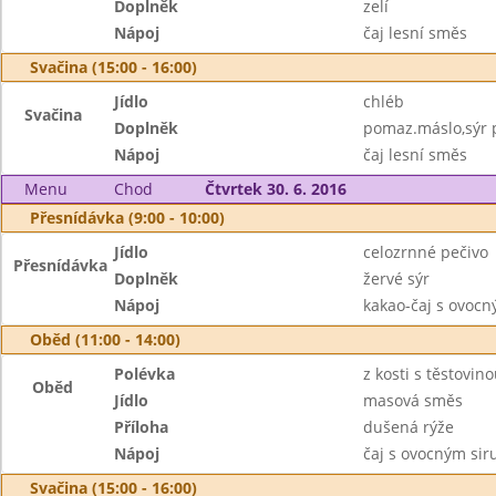
Doplněk
zelí
Nápoj
čaj lesní směs
Svačina (15:00 - 16:00)
Jídlo
chléb
Svačina
Doplněk
pomaz.máslo,sýr p
Nápoj
čaj lesní směs
Menu
Chod
Čtvrtek 30. 6. 2016
Přesnídávka (9:00 - 10:00)
Jídlo
celozrnné pečivo
Přesnídávka
Doplněk
žervé sýr
Nápoj
kakao-čaj s ovoc
Oběd (11:00 - 14:00)
Polévka
z kosti s těstovin
Oběd
Jídlo
masová směs
Příloha
dušená rýže
Nápoj
čaj s ovocným si
Svačina (15:00 - 16:00)