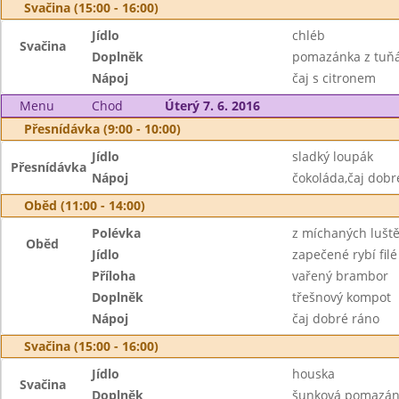
Svačina (15:00 - 16:00)
Jídlo
chléb
Svačina
Doplněk
pomazánka z tuňá
Nápoj
čaj s citronem
Menu
Chod
Úterý 7. 6. 2016
Přesnídávka (9:00 - 10:00)
Jídlo
sladký loupák
Přesnídávka
Nápoj
čokoláda,čaj dobr
Oběd (11:00 - 14:00)
Polévka
z míchaných lušt
Oběd
Jídlo
zapečené rybí filé
Příloha
vařený brambor
Doplněk
třešnový kompot
Nápoj
čaj dobré ráno
Svačina (15:00 - 16:00)
Jídlo
houska
Svačina
Doplněk
šunková pomazán