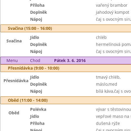
Příloha
vařený brambor
Doplněk
jahodový kompot
Nápoj
čaj s ovocným si
Svačina (15:00 - 16:00)
Jídlo
chléb
Svačina
Doplněk
hermelínová pom
Nápoj
čaj s ovocným si
Menu
Chod
Pátek 3. 6. 2016
Přesnídávka (9:00 - 10:00)
Jídlo
tmavý chléb,
Přesnídávka
Doplněk
máslo,med
Nápoj
bílá káva,čaj s o
Oběd (11:00 - 14:00)
Polévka
vývar s těstovinou
Oběd
Jídlo
vepřové maso na 
Příloha
dušená rýže
Nápoj
čaj s ovocným si