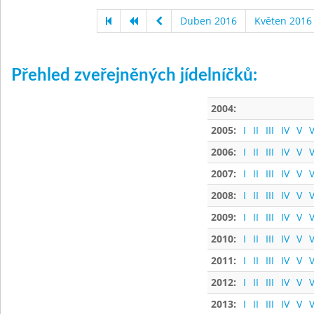
Duben 2016
Květen 2016
Přehled zveřejněných jídelníčků:
2004:
2005:
I
II
III
IV
V
V
2006:
I
II
III
IV
V
V
2007:
I
II
III
IV
V
V
2008:
I
II
III
IV
V
V
2009:
I
II
III
IV
V
V
2010:
I
II
III
IV
V
V
2011:
I
II
III
IV
V
V
2012:
I
II
III
IV
V
V
2013:
I
II
III
IV
V
V