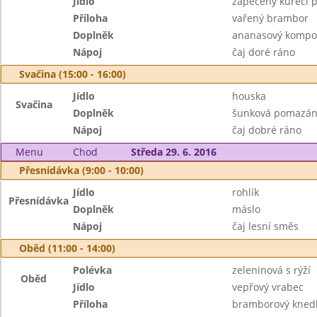
Jídlo
zapečený kuřecí 
Příloha
vařený brambor
Doplněk
ananasový kompo
Nápoj
čaj doré ráno
Svačina (15:00 - 16:00)
Jídlo
houska
Svačina
Doplněk
šunková pomazánk
Nápoj
čaj dobré ráno
Menu
Chod
Středa 29. 6. 2016
Přesnídávka (9:00 - 10:00)
Jídlo
rohlík
Přesnídávka
Doplněk
máslo
Nápoj
čaj lesní směs
Oběd (11:00 - 14:00)
Polévka
zeleninová s rýží
Oběd
Jídlo
vepřový vrabec
Příloha
bramborový knedl