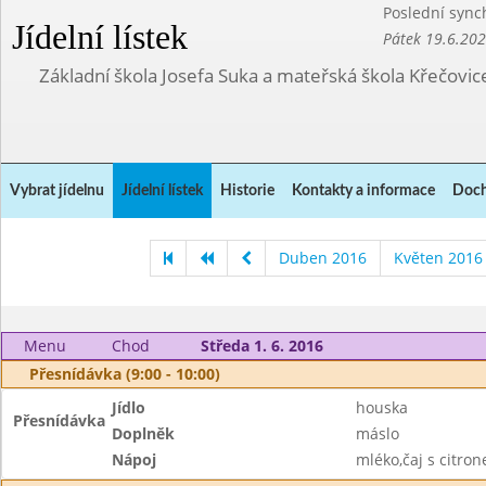
Poslední sync
Jídelní lístek
Pátek 19.6.20
Základní škola Josefa Suka a mateřská škola Křečovic
Vybrat jídelnu
Jídelní lístek
Historie
Kontakty a informace
Doch
Duben 2016
Květen 2016
Menu
Chod
Středa 1. 6. 2016
Přesnídávka (9:00 - 10:00)
Jídlo
houska
Přesnídávka
Doplněk
máslo
Nápoj
mléko,čaj s citro