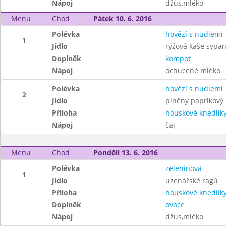
Nápoj
džus,mléko
Menu
Chod
Pátek 10. 6. 2016
Polévka
hovězí s nudlemi
1
Jídlo
rýžová kaše sypan
Doplněk
kompot
Nápoj
ochucené mléko
Polévka
hovězí s nudlemi
2
Jídlo
plněný paprikový 
Příloha
houskové knedlík
Nápoj
čaj
Menu
Chod
Pondělí 13. 6. 2016
Polévka
zeleninová
1
Jídlo
uzenářské ragú
Příloha
houskové knedlík
Doplněk
ovoce
Nápoj
džus,mléko