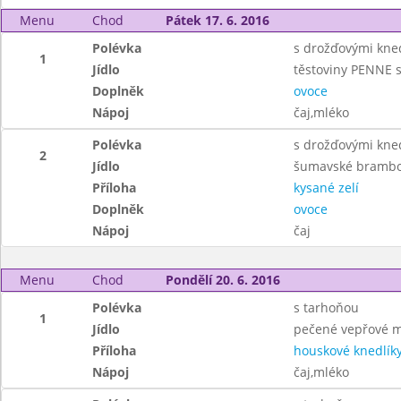
Menu
Chod
Pátek 17. 6. 2016
Polévka
s drožďovými kned
1
Jídlo
těstoviny PENNE 
Doplněk
ovoce
Nápoj
čaj,mléko
Polévka
s drožďovými kned
2
Jídlo
šumavské brambo
Příloha
kysané zelí
Doplněk
ovoce
Nápoj
čaj
Menu
Chod
Pondělí 20. 6. 2016
Polévka
s tarhoňou
1
Jídlo
pečené vepřové ma
Příloha
houskové knedlík
Nápoj
čaj,mléko