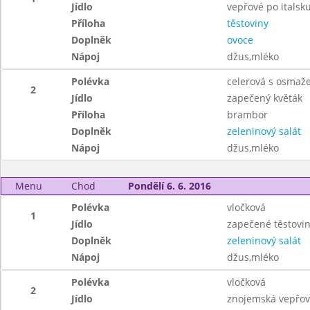
Jídlo
vepřové po italsk
Příloha
těstoviny
Doplněk
ovoce
Nápoj
džus,mléko
Polévka
celerová s osmaž
2
Jídlo
zapečený květák
Příloha
brambor
Doplněk
zeleninový salát
Nápoj
džus,mléko
Menu
Chod
Pondělí 6. 6. 2016
Polévka
vločková
1
Jídlo
zapečené těstovi
Doplněk
zeleninový salát
Nápoj
džus,mléko
Polévka
vločková
2
Jídlo
znojemská vepřo