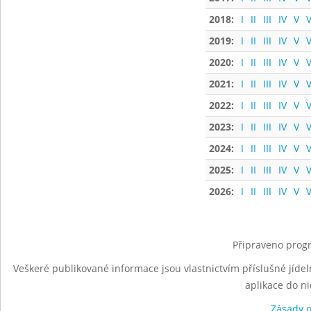
2018:
I
II
III
IV
V
V
2019:
I
II
III
IV
V
V
2020:
I
II
III
IV
V
V
2021:
I
II
III
IV
V
V
2022:
I
II
III
IV
V
V
2023:
I
II
III
IV
V
V
2024:
I
II
III
IV
V
V
2025:
I
II
III
IV
V
V
2026:
I
II
III
IV
V
V
Připraveno progr
Veškeré publikované informace jsou vlastnictvím příslušné jídel
aplikace do n
Zásady 