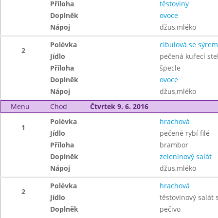
Příloha
těstoviny
Doplněk
ovoce
Nápoj
džus,mléko
Polévka
cibulová se sýrem
2
Jídlo
pečená kuřecí st
Příloha
špecle
Doplněk
ovoce
Nápoj
džus,mléko
Menu
Chod
Čtvrtek 9. 6. 2016
Polévka
hrachová
1
Jídlo
pečené rybí filé
Příloha
brambor
Doplněk
zeleninový salát
Nápoj
džus,mléko
Polévka
hrachová
2
Jídlo
těstovinový salát
Doplněk
pečivo