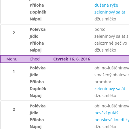
Příloha
dušená rýže
Doplněk
zeleninový salát
Nápoj
džus,mléko
Polévka
boršč
2
Jídlo
zeleninový salát
Příloha
celozrnné pečivo
Nápoj
džus,mléko
Menu
Chod
Čtvrtek 16. 6. 2016
Polévka
obilno-luštěninov
1
Jídlo
smažený obalovan
Příloha
brambor
Doplněk
zeleninový salát
Nápoj
džus,mléko
Polévka
obilno-luštěninov
2
Jídlo
hovězí guláš
Příloha
houskové knedlík
Nápoj
džus,mléko