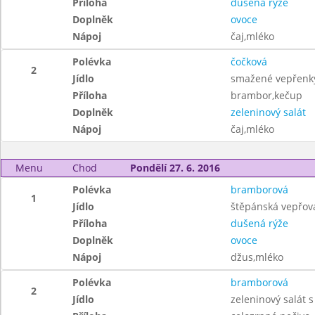
Příloha
dušená rýže
Doplněk
ovoce
Nápoj
čaj,mléko
Polévka
čočková
2
Jídlo
smažené vepřenk
Příloha
brambor,kečup
Doplněk
zeleninový salát
Nápoj
čaj,mléko
Menu
Chod
Pondělí 27. 6. 2016
Polévka
bramborová
1
Jídlo
štěpánská vepřov
Příloha
dušená rýže
Doplněk
ovoce
Nápoj
džus,mléko
Polévka
bramborová
2
Jídlo
zeleninový salát s