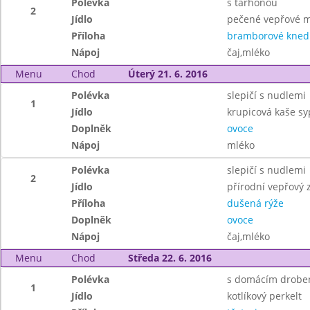
Polévka
s tarhoňou
2
Jídlo
pečené vepřové ma
Příloha
bramborové knedl
Nápoj
čaj,mléko
Menu
Chod
Úterý 21. 6. 2016
Polévka
slepičí s nudlemi
1
Jídlo
krupicová kaše s
Doplněk
ovoce
Nápoj
mléko
Polévka
slepičí s nudlemi
2
Jídlo
přírodní vepřový 
Příloha
dušená rýže
Doplněk
ovoce
Nápoj
čaj,mléko
Menu
Chod
Středa 22. 6. 2016
Polévka
s domácím drobe
1
Jídlo
kotlíkový perkelt