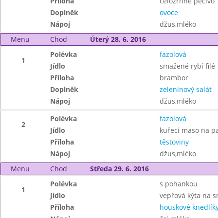
Příloha
celozrnné pečivo
Doplněk
ovoce
Nápoj
džus,mléko
Menu
Chod
Úterý 28. 6. 2016
Polévka
fazolová
1
Jídlo
smažené rybí filé
Příloha
brambor
Doplněk
zeleninový salát
Nápoj
džus,mléko
Polévka
fazolová
2
Jídlo
kuřecí maso na p
Příloha
těstoviny
Nápoj
džus,mléko
Menu
Chod
Středa 29. 6. 2016
Polévka
s pohankou
1
Jídlo
vepřová kýta na 
Příloha
houskové knedlík