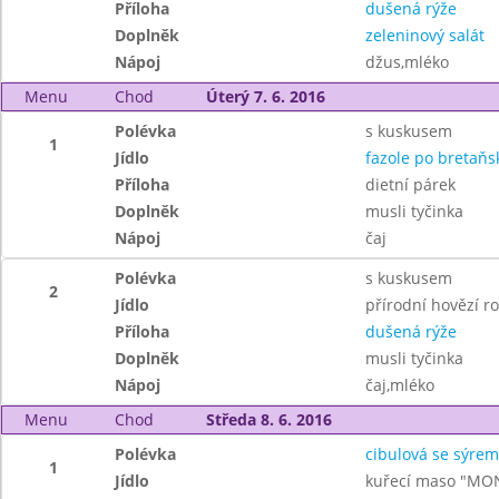
Příloha
dušená rýže
Doplněk
zeleninový salát
Nápoj
džus,mléko
Menu
Chod
Úterý 7. 6. 2016
Polévka
s kuskusem
1
Jídlo
fazole po bretaňs
Příloha
dietní párek
Doplněk
musli tyčinka
Nápoj
čaj
Polévka
s kuskusem
2
Jídlo
přírodní hovězí r
Příloha
dušená rýže
Doplněk
musli tyčinka
Nápoj
čaj,mléko
Menu
Chod
Středa 8. 6. 2016
Polévka
cibulová se sýrem
1
Jídlo
kuřecí maso "MO