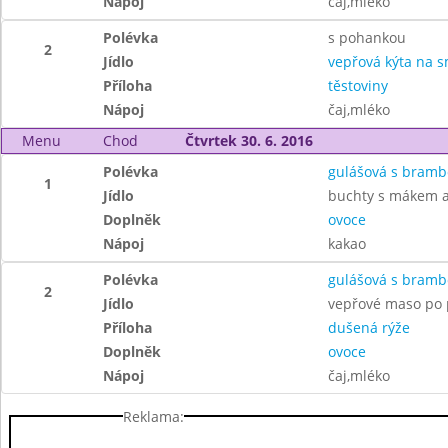
Nápoj
čaj,mléko
Polévka
s pohankou
2
Jídlo
vepřová kýta na 
Příloha
těstoviny
Nápoj
čaj,mléko
Menu
Chod
Čtvrtek 30. 6. 2016
Polévka
gulášová s bram
1
Jídlo
buchty s mákem 
Doplněk
ovoce
Nápoj
kakao
Polévka
gulášová s bram
2
Jídlo
vepřové maso po 
Příloha
dušená rýže
Doplněk
ovoce
Nápoj
čaj,mléko
Reklama: