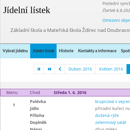
Poslední sync
Jídelní lístek
Čtvrtek 6.8.20
Omezení obje
Základní škola a Mateřská škola Ždírec nad Doubravo
Vybrat jídelnu
Jídelní lístek
Historie
Kontakty a informace
Spot
Duben 2016
Květen 2016
Menu
Chod
Středa 1. 6. 2016
Polévka
krupicová s vejce
1
Jídlo
přírodní kuřecí nu
Příloha
dušená rýže
Doplněk
zeleninový salát
Nápoj
džus,mléko