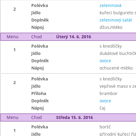
Polévka
zeleninová
2
Jídlo
kuřecí bulgureto 
Doplněk
zeleninový salát
Nápoj
džus,mléko
Menu
Chod
Úterý 14. 6. 2016
Polévka
s knedlíčky
1
Jídlo
dukátové buchti
Doplněk
ovoce
Nápoj
ochucené mléko
Polévka
s knedlíčky
2
Jídlo
vepřové maso v z
Příloha
brambor
Doplněk
ovoce
Nápoj
čaj
Menu
Chod
Středa 15. 6. 2016
Polévka
boršč
1
Jídlo
přírodní kuřecí ří