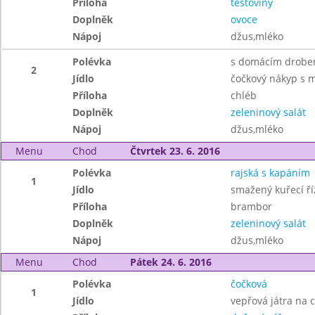
Příloha
těstoviny
Doplněk
ovoce
Nápoj
džus,mléko
Polévka
s domácím drobe
2
Jídlo
čočkový nákyp s
Příloha
chléb
Doplněk
zeleninový salát
Nápoj
džus,mléko
Menu
Chod
Čtvrtek 23. 6. 2016
Polévka
rajská s kapáním
1
Jídlo
smažený kuřecí ří
Příloha
brambor
Doplněk
zeleninový salát
Nápoj
džus,mléko
Menu
Chod
Pátek 24. 6. 2016
Polévka
čočková
1
Jídlo
vepřová játra na 