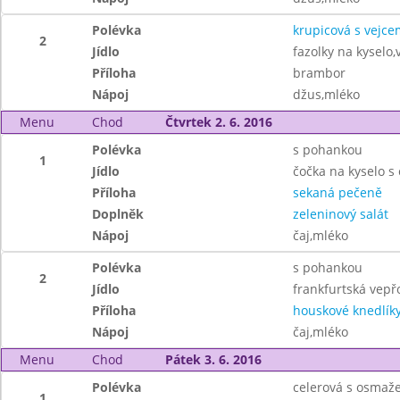
Polévka
krupicová s vejce
2
Jídlo
fazolky na kyselo,
Příloha
brambor
Nápoj
džus,mléko
Menu
Chod
Čtvrtek 2. 6. 2016
Polévka
s pohankou
1
Jídlo
čočka na kyselo s
Příloha
sekaná pečeně
Doplněk
zeleninový salát
Nápoj
čaj,mléko
Polévka
s pohankou
2
Jídlo
frankfurtská vep
Příloha
houskové knedlík
Nápoj
čaj,mléko
Menu
Chod
Pátek 3. 6. 2016
Polévka
celerová s osmaž
1