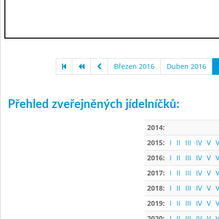
Březen 2016
Duben 2016
Přehled zveřejněných jídelníčků:
2014:
2015:
I
II
III
IV
V
V
2016:
I
II
III
IV
V
V
2017:
I
II
III
IV
V
V
2018:
I
II
III
IV
V
V
2019:
I
II
III
IV
V
V
2020:
I
II
III
IV
V
V