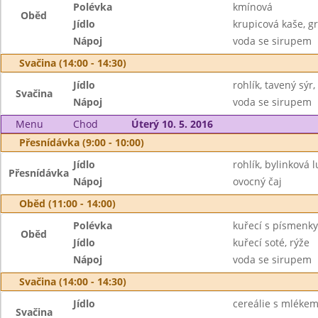
Polévka
kmínová
Oběd
Jídlo
krupicová kaše, g
Nápoj
voda se sirupem
Svačina (14:00 - 14:30)
Jídlo
rohlík, tavený sý
Svačina
Nápoj
voda se sirupem
Menu
Chod
Úterý 10. 5. 2016
Přesnídávka (9:00 - 10:00)
Jídlo
rohlík, bylinková l
Přesnídávka
Nápoj
ovocný čaj
Oběd (11:00 - 14:00)
Polévka
kuřecí s písmenky
Oběd
Jídlo
kuřecí soté, rýže
Nápoj
voda se sirupem
Svačina (14:00 - 14:30)
Jídlo
cereálie s mléke
Svačina