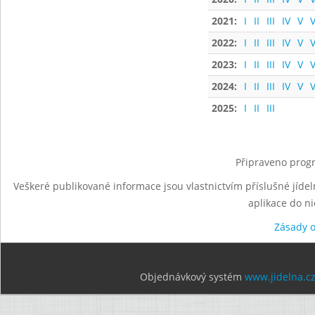
2021:
I
II
III
IV
V
V
2022:
I
II
III
IV
V
V
2023:
I
II
III
IV
V
V
2024:
I
II
III
IV
V
V
2025:
I
II
III
Připraveno progr
Veškeré publikované informace jsou vlastnictvím příslušné jídel
aplikace do n
Zásady 
Objednávkový systém
www.jidelna.c