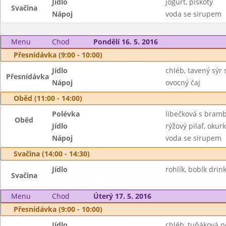
Jídlo
jogurt, piškoty
Svačina
Nápoj
voda se sirupem
Menu
Chod
Pondělí 16. 5. 2016
Přesnídávka (9:00 - 10:00)
Jídlo
chléb, tavený sýr 
Přesnídávka
Nápoj
ovocný čaj
Oběd (11:00 - 14:00)
Polévka
libečková s bram
Oběd
Jídlo
rýžový pilaf, okur
Nápoj
voda se sirupem
Svačina (14:00 - 14:30)
Jídlo
rohlík, bobík drin
Svačina
Menu
Chod
Úterý 17. 5. 2016
Přesnídávka (9:00 - 10:00)
Jídlo
chléb, tuňáková 